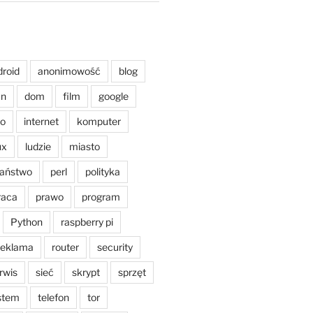
droid
anonimowość
blog
an
dom
film
google
o
internet
komputer
ux
ludzie
miasto
aństwo
perl
polityka
raca
prawo
program
Python
raspberry pi
reklama
router
security
rwis
sieć
skrypt
sprzęt
stem
telefon
tor