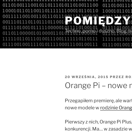
Przejdź
do
POMIĘDZY
treści
Techno, porno i duszno. Blog n
OPUBLIKOWANE
20 WRZEŚNIA, 2015
PRZEZ
RO
W
Orange Pi – nowe
Przegapiłem premierę, ale wart
nowe modele w
rodzinie Orang
Pierwszy z nich, Orange Pi Pl
konkurencji. Ma… w zasadzie w