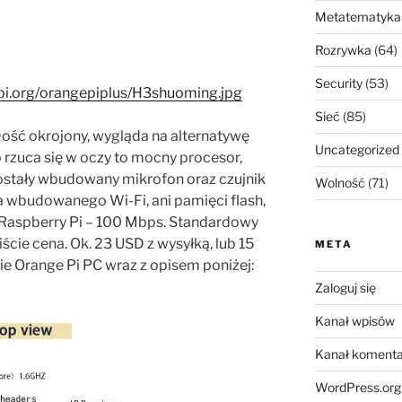
Metatematyka
Rozrywka
(64)
Security
(53)
pi.org/orangepiplus/H3shuoming.jpg
Sieć
(85)
Dość okrojony, wygląda na alternatywę
Uncategorized
o rzuca się w oczy to mocny procesor,
ostały wbudowany mikrofon oraz czujnik
Wolność
(71)
 ma wbudowanego Wi-Fi, ani pamięci flash,
w Raspberry Pi – 100 Mbps. Standardowy
cie cena. Ok. 23 USD z wysyłką, lub 15
META
ie Orange Pi PC wraz z opisem poniżej:
Zaloguj się
Kanał wpisów
Kanał komenta
WordPress.org