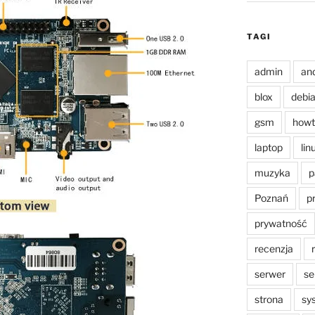
TAGI
admin
an
blox
debi
gsm
howt
laptop
lin
muzyka
p
Poznań
p
prywatność
recenzja
serwer
se
strona
sy