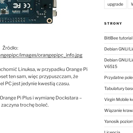
upgrade
W
STRONY
BitlBee tutorial
Źródło:
Debian GNU/Lin
angepipc/images/orangepipc_info.jpg
Debian GNU/Lin
V6515
chomić Linuksa, w przypadku Orange Pi
pset ten sam, więc przypuszczam, że
Przydatne pole
l PC jest jedynie kwestią czasu.
Tabulatury ba
Orange Pi Plus i wymianę Dockstara –
Virgin Mobile 
 zaczyna trochę boleć.
Wiązanie krawa
Yanosik pozio
Licencja