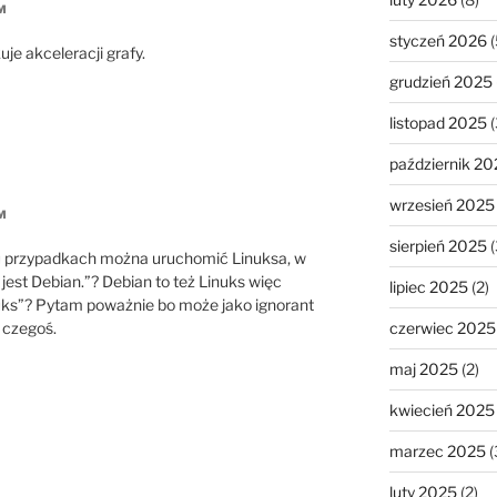
M
styczeń 2026
(
je akceleracji grafy.
grudzień 2025
listopad 2025
(
październik 20
wrzesień 2025
M
sierpień 2025
(
u przypadkach można uruchomić Linuksa, w
est Debian.”? Debian to też Linuks więc
lipiec 2025
(2)
inuks”? Pytam poważnie bo może jako ignorant
 czegoś.
czerwiec 2025
maj 2025
(2)
kwiecień 2025
marzec 2025
(
luty 2025
(2)