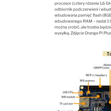
procesor (cztery rdzenie 1,6 GHz
odbiornik podczerwieni i wbu
wbudowana pamięć flash (8GB).
wbudowanego RAM – nadal 1 GB,
można zrobić, ale trzeba będz
wysyłką. Zdjęcie Orange Pi Plus