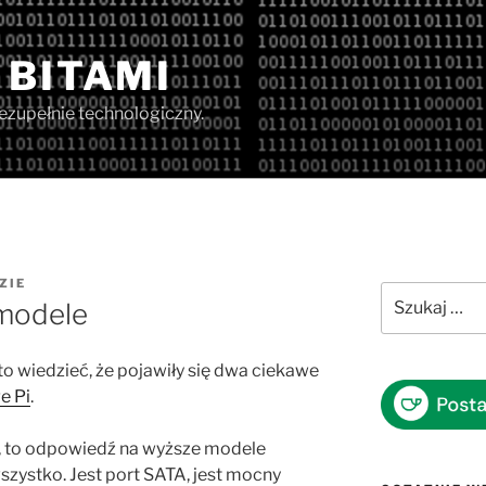
 BITAMI
iezupełnie technologiczny.
ZIE
Szukaj:
 modele
o wiedzieć, że pojawiły się dwa ciekawe
e Pi
.
us, to odpowiedź na wyższe modele
szystko. Jest port SATA, jest mocny