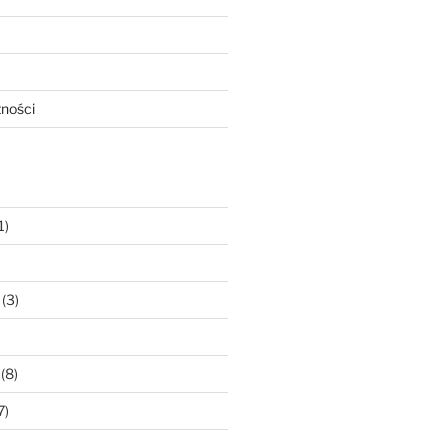
tności
1)
(3)
(8)
7)