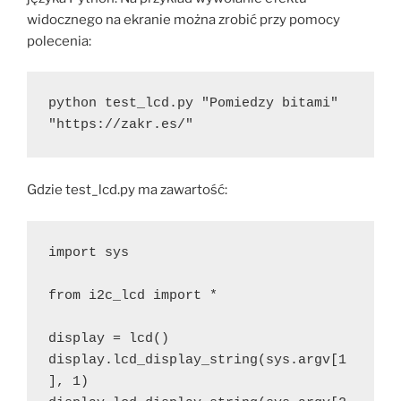
widocznego na ekranie można zrobić przy pomocy
polecenia:
python test_lcd.py "Pomiedzy bitami" 
"https://zakr.es/"
Gdzie test_lcd.py ma zawartość:
import sys

from i2c_lcd import *

display = lcd()

display.lcd_display_string(sys.argv[1
], 1)
