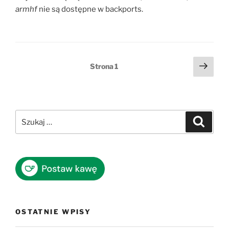
armhf
nie są dostępne w backports.
Stronicowanie
Nast
Strona
1
stro
wpisów
Szukaj:
Szukaj
OSTATNIE WPISY