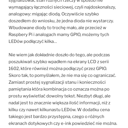
sygnalizować stan różnych rzeczy w sposób nie
wymagający łączności sieciowej, czyli najdoskonalszy,
analogowy: migając diodą. Oczywiście szybko
doszedłem do wniosku, że jedna dioda nie wystarczy.
Wbudowane diody to trochę mało, ale przecież w
Raspbery Pi i analogach mamy GPIO, możemy tych
LEDów podłączyć kilka…
Nie wiem jak dokładnie doszło do tego, ale podczas
poszukiwań szybko wpadłem na ekrany LCD z serii
1602, które również można podłączyć przez GPIO.
Skoro tak, to pomyślałem, że nie ma się co ograniczać.
Zamiast prostej sygnalizacji stanu i konieczności
pamiętania która kombinacja co oznacza można po
prostu wyświetlać dowolny tekst. Niezbyt długi, ale
nadal jest to znacznie większa ilość informacji, niż z
kilku czy nawet kilkunastu LEDów. W dodatku cena
takiego jest bardzo przystępna, czego o różnych
ekranach dotykowych czy e-ink powiedzieć nie można.