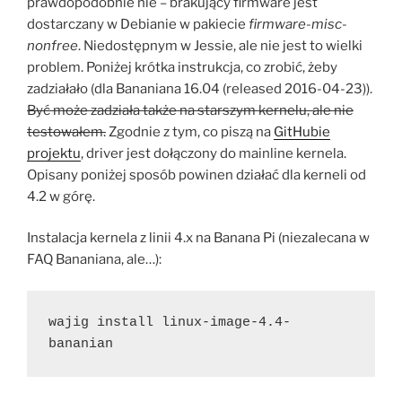
prawdopodobnie nie – brakujący firmware jest
dostarczany w Debianie w pakiecie
firmware-misc-
nonfree
. Niedostępnym w Jessie, ale nie jest to wielki
problem. Poniżej krótka instrukcja, co zrobić, żeby
zadziałało (dla Bananiana 16.04 (released 2016-04-23)).
Być może zadziała także na starszym kernelu, ale nie
testowałem.
Zgodnie z tym, co piszą na
GitHubie
projektu
, driver jest dołączony do mainline kernela.
Opisany poniżej sposób powinen działać dla kerneli od
4.2 w górę.
Instalacja kernela z linii 4.x na Banana Pi (niezalecana w
FAQ Bananiana, ale…):
wajig install linux-image-4.4-
bananian