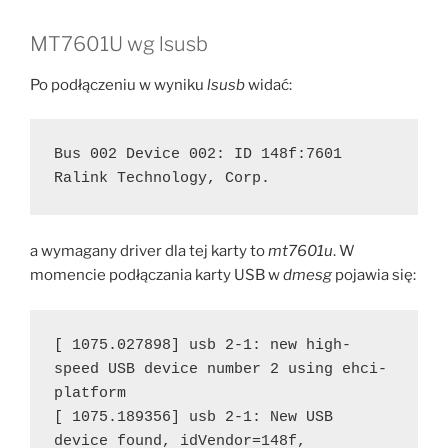
MT7601U wg lsusb
Po podłączeniu w wyniku
lsusb
widać:
Bus 002 Device 002: ID 148f:7601 
Ralink Technology, Corp.
a wymagany driver dla tej karty to
mt7601u
. W
momencie podłączania karty USB w
dmesg
pojawia się:
[ 1075.027898] usb 2-1: new high-
speed USB device number 2 using ehci-
platform
[ 1075.189356] usb 2-1: New USB 
device found, idVendor=148f, 