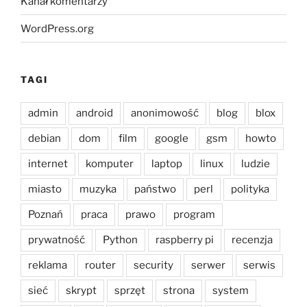
Kanał komentarzy
WordPress.org
TAGI
admin
android
anonimowość
blog
blox
debian
dom
film
google
gsm
howto
internet
komputer
laptop
linux
ludzie
miasto
muzyka
państwo
perl
polityka
Poznań
praca
prawo
program
prywatność
Python
raspberry pi
recenzja
reklama
router
security
serwer
serwis
sieć
skrypt
sprzęt
strona
system