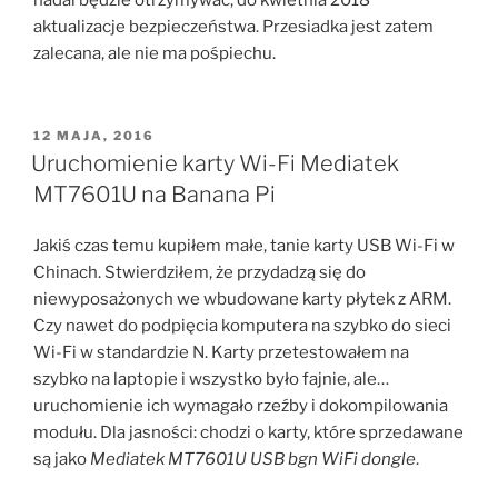
nadal będzie otrzymywać, do kwietnia 2018
aktualizacje bezpieczeństwa. Przesiadka jest zatem
zalecana, ale nie ma pośpiechu.
OPUBLIKOWANE
12 MAJA, 2016
W
Uruchomienie karty Wi-Fi Mediatek
MT7601U na Banana Pi
Jakiś czas temu kupiłem małe, tanie karty USB Wi-Fi w
Chinach. Stwierdziłem, że przydadzą się do
niewyposażonych we wbudowane karty płytek z ARM.
Czy nawet do podpięcia komputera na szybko do sieci
Wi-Fi w standardzie N. Karty przetestowałem na
szybko na laptopie i wszystko było fajnie, ale…
uruchomienie ich wymagało rzeźby i dokompilowania
modułu. Dla jasności: chodzi o karty, które sprzedawane
są jako
Mediatek MT7601U USB bgn WiFi dongle
.