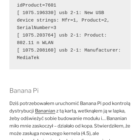
idProduct=7601
[ 1075.196330] usb 2-1: New USB 
device strings: Mfr=1, Product=2, 
SerialNumber=3
[ 1075.203764] usb 2-1: Product: 
802.11 n WLAN
[ 1075.208160] usb 2-1: Manufacturer: 
MediaTek
Banana Pi
Dziś potrzebowałem uruchomić Banana Pi pod kontrolą
dystrybucji
Bananian
z tą kartą, wetknąłem ją w lapka,
żeby odświeżyć sobie budowanie modułu i… Bananian
miło mnie zaskoczył – działało od kopa. Stwierdziłem, że
może zasługa nowszego kernela (4.5), ale