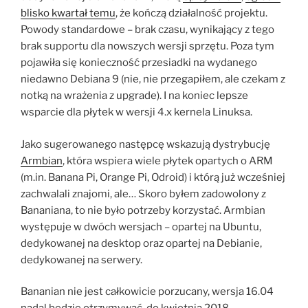
blisko kwartał temu
, że kończą działalność projektu.
Powody standardowe – brak czasu, wynikający z tego
brak supportu dla nowszych wersji sprzętu. Poza tym
pojawiła się konieczność przesiadki na wydanego
niedawno Debiana 9 (nie, nie przegapiłem, ale czekam z
notką na wrażenia z upgrade). I na koniec lepsze
wsparcie dla płytek w wersji 4.x kernela Linuksa.
Jako sugerowanego następcę wskazują dystrybucję
Armbian
, która wspiera wiele płytek opartych o ARM
(m.in. Banana Pi, Orange Pi, Odroid) i którą już wcześniej
zachwalali znajomi, ale… Skoro byłem zadowolony z
Bananiana, to nie było potrzeby korzystać. Armbian
występuje w dwóch wersjach – opartej na Ubuntu,
dedykowanej na desktop oraz opartej na Debianie,
dedykowanej na serwery.
Bananian nie jest całkowicie porzucany, wersja 16.04