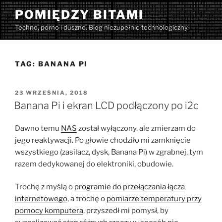
Przejdź
POMIĘDZY BITAMI
do
Techno, porno i duszno. Blog niezupełnie technologiczny.
treści
TAG:
BANANA PI
OPUBLIKOWANE
23 WRZEŚNIA, 2018
W
Banana Pi i ekran LCD podłączony po i2c
Dawno temu
NAS
został wyłączony, ale zmierzam do
jego reaktywacji. Po głowie chodziło mi zamknięcie
wszystkiego (zasilacz, dysk, Banana Pi) w zgrabnej, tym
razem dedykowanej do elektroniki, obudowie.
Trochę z myślą o
programie do przełączania łącza
internetowego
, a trochę o
pomiarze temperatury przy
pomocy komputera
, przyszedł mi pomysł, by