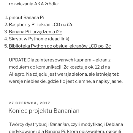
rozwiązania AKA źródła:
pinout Banana Pi
Raspberry Pi i ekran LCD na i2c
Banana Pi i urządzenia i2c
Skrypt w Pythonie (dead link)
Biblioteka Python do obsługi ekranów LCD po i2c
UPDATE Dla zainteresowanych kupnem – ekran z
modułem do komunikacji i2c kosztuje ok. 12 zł na
Allegro. Na zdjęciu jest wersja zielona, ale istnieją też
wersje niebieskie, gdzie tło jest ciemne, a napisy jasne.
OPUBLIKOWANE
27 CZERWCA, 2017
W
Koniec projektu Bananian
Twórcy dystrybucji
Bananian
, czyli modyfikacji Debiana
dedykowanej dla Banana Pi, którą
opisywałem
,
ogłosili