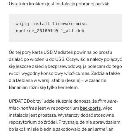
Ostatnim krokiem jest instalacja pobranej paczki:
wajig install firmware-misc-
nonfree_20160110-1_all.deb
Od tej pory karta USB Mediatek powinna po prostu
działać po włożeniu do USB. Oczywiście należy połączyć
się jeszcze z siecią bezprzewodową, ja polecam do tego
wicd
i wygodny konsolowy
wicd-curses.
Zadziała także
dla Debiana w wersji stable (Jessie) – w zasadzie
Bananian różni się tylko kernelem.
UPDATE Dobrzy ludzie słusznie donoszą, że
firmware-
misc-nonfree
jest w repozytorium
backports
, więc
instalacja jest prostsza. Wystarczy dodać stosowne
repozytorium do źródeł. Przyznaję, że nie sprawdzałem,
bo jakoś mi się błędnie zakodowało, że ani
armel
, ani