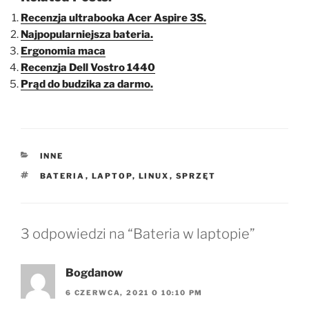
Recenzja ultrabooka Acer Aspire 3S.
Najpopularniejsza bateria.
Ergonomia maca
Recenzja Dell Vostro 1440
Prąd do budzika za darmo.
KATEGORIE
INNE
TAGI
BATERIA
,
LAPTOP
,
LINUX
,
SPRZĘT
3 odpowiedzi na “Bateria w laptopie”
Bogdanow
6 CZERWCA, 2021 O 10:10 PM