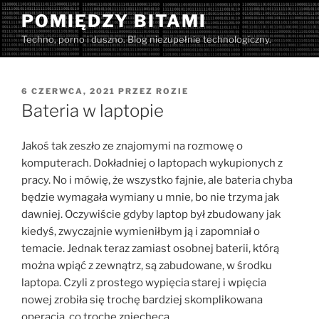
Przejdź
POMIĘDZY BITAMI
do
Techno, porno i duszno. Blog niezupełnie technologiczny.
treści
OPUBLIKOWANE
6 CZERWCA, 2021
PRZEZ
ROZIE
W
Bateria w laptopie
Jakoś tak zeszło ze znajomymi na rozmowę o
komputerach. Dokładniej o laptopach wykupionych z
pracy. No i mówię, że wszystko fajnie, ale bateria chyba
będzie wymagała wymiany u mnie, bo nie trzyma jak
dawniej. Oczywiście gdyby laptop był zbudowany jak
kiedyś, zwyczajnie wymieniłbym ją i zapomniał o
temacie. Jednak teraz zamiast osobnej baterii, którą
można wpiąć z zewnątrz, są zabudowane, w środku
laptopa. Czyli z prostego wypięcia starej i wpięcia
nowej zrobiła się trochę bardziej skomplikowana
operacja, co trochę zniechęca.