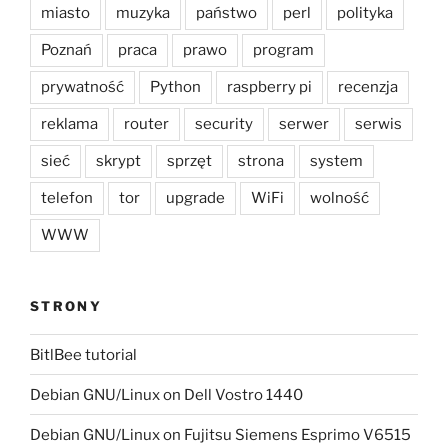
miasto
muzyka
państwo
perl
polityka
Poznań
praca
prawo
program
prywatność
Python
raspberry pi
recenzja
reklama
router
security
serwer
serwis
sieć
skrypt
sprzęt
strona
system
telefon
tor
upgrade
WiFi
wolność
WWW
STRONY
BitlBee tutorial
Debian GNU/Linux on Dell Vostro 1440
Debian GNU/Linux on Fujitsu Siemens Esprimo V6515