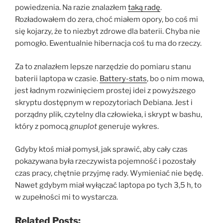
powiedzenia. Na razie znalazłem
taką radę
.
Rozładowałem do zera, choć miałem opory, bo coś mi
się kojarzy, że to niezbyt zdrowe dla baterii. Chyba nie
pomogło. Ewentualnie hibernacja coś tu ma do rzeczy.
Za to znalazłem lepsze narzędzie do pomiaru stanu
baterii laptopa w czasie.
Battery-stats
, bo o nim mowa,
jest ładnym rozwinięciem prostej idei z powyższego
skryptu dostępnym w repozytoriach Debiana. Jest i
porządny plik, czytelny dla człowieka, i skrypt w bashu,
który z pomocą
gnuplot
generuje wykres.
Gdyby ktoś miał pomysł, jak sprawić, aby cały czas
pokazywana była rzeczywista pojemność i pozostały
czas pracy, chętnie przyjmę rady. Wymieniać nie będę.
Nawet gdybym miał wyłączać laptopa po tych 3,5 h, to
w zupełności mi to wystarcza.
Related Posts: