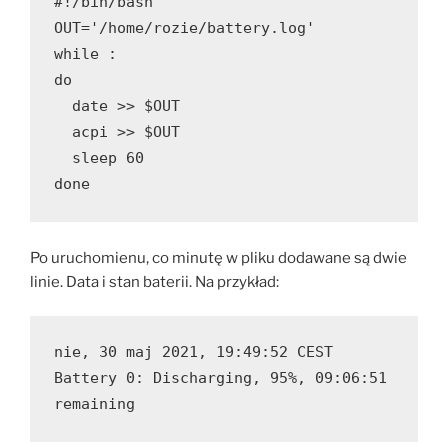
#!/bin/bash
OUT='/home/rozie/battery.log'
while :
do
  date >> $OUT
  acpi >> $OUT
  sleep 60
done
Po uruchomienu, co minutę w pliku dodawane są dwie
linie. Data i stan baterii. Na przykład:
nie, 30 maj 2021, 19:49:52 CEST
Battery 0: Discharging, 95%, 09:06:51 
remaining