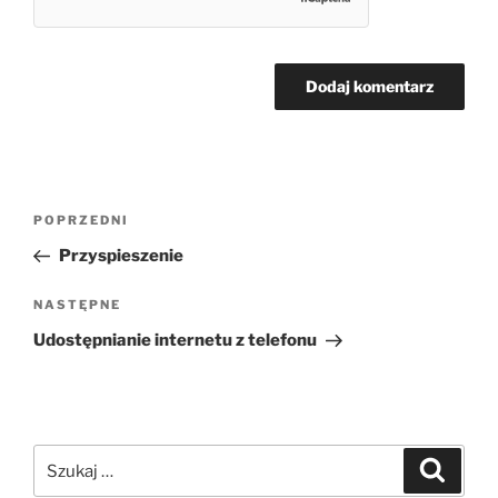
Nawigacja
Poprzedni
POPRZEDNI
wpisu
wpis
Przyspieszenie
Następny
NASTĘPNE
wpis
Udostępnianie internetu z telefonu
Szukaj:
Szukaj