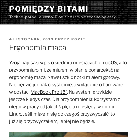
Przejdź
POMIĘDZY BITAMI
do
Techno, porno i duszno. Blog niezupełnie technologiczny.
treści
OPUBLIKOWANE
4 LISTOPADA, 2019
PRZEZ
ROZIE
W
Ergonomia maca
Yzoja napisała wpis o siedmiu miesiącach z macOS
, a to
przypomniało mi, że miałem w planie ponarzekać na
ergonomię maca. Nawet szkic notki miałem gotowy.
Nie będzie jednak o systemie, a wyłącznie o hardware,
w postaci
MacBook Pro 13″
. Na system przyjdzie
jeszcze kiedyś czas. Dla przypomnienia: korzystam z
niego w pracy od jakichś pięciu miesięcy, w domu
Linux. Jeśli miałem się do czegoś przyzwyczaić, to
już się przyzwyczaiłem, lepiej nie będzie.