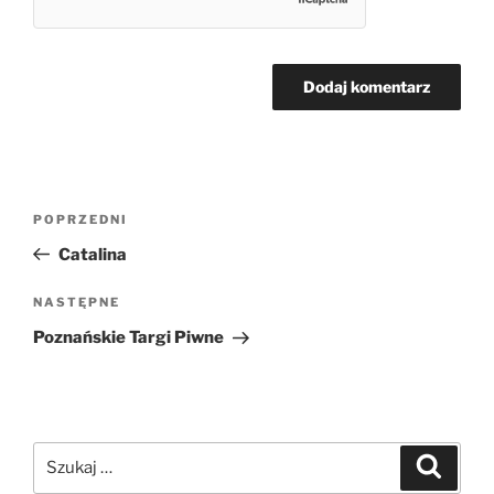
Nawigacja
Poprzedni
POPRZEDNI
wpisu
wpis
Catalina
Następny
NASTĘPNE
wpis
Poznańskie Targi Piwne
Szukaj:
Szukaj