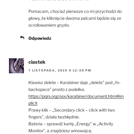
Pomacam, chociaż pierwsze co mi przychodzi do
głowy, że kliknięcie dwoma palcami będzie się ze
scrollowaniem gryzło.
Odpowiedz
ciastek
7 LISTOPADA, 2019 O 12:38 PM
Klawisz delete – Karabiner daje „delete” pod „fn-
backspace” prosto z pudełka.
https://pqrs.org/osx/karabiner/document.html#im
plicit
Prawy klik – „Secondary click – click with two
fingers”, działa bezbłędnie.
Bateria – sprawdź kartę „Energy” w „Activity
Monitor”, a znajdziesz winowajcę.