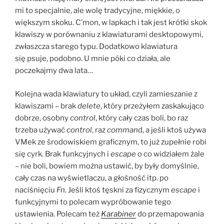
mi to specjalnie, ale wolę tradycyjne, miękkie, o
większym skoku. C’mon, w lapkach i tak jest krótki skok
klawiszy w porównaniu z klawiaturami desktopowymi,
zwłaszcza starego typu. Dodatkowo klawiatura
się psuje, podobno. U mnie póki co działa, ale
poczekajmy dwa lata…
Kolejna wada klawiatury to układ, czyli zamieszanie z
klawiszami – brak
delete
, który przeżyłem zaskakująco
dobrze, osobny
control
, który cały czas boli, bo raz
trzeba używać
control
, raz
comman
d, a jeśli ktoś używa
VMek ze środowiskiem graficznym, to już zupełnie robi
się cyrk. Brak funkcyjnych i
escape
o co widziałem żale
– nie boli, bowiem można ustawić, by były domyślnie,
cały czas na wyświetlaczu, a głośność itp. po
naciśnięciu
Fn.
Jeśli ktoś tęskni za fizycznym
escape
i
funkcyjnymi to polecam wypróbowanie tego
ustawienia. Polecam też
Karabi
ner
do przemapowania