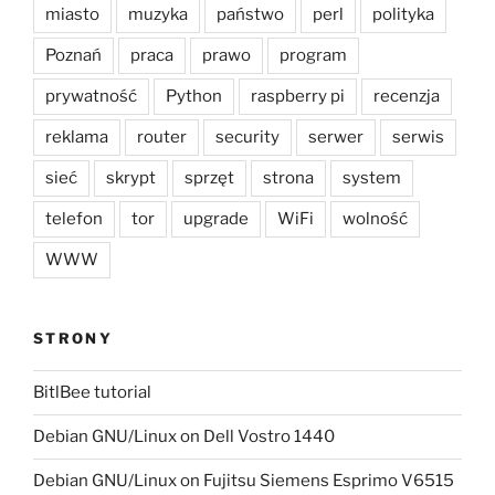
miasto
muzyka
państwo
perl
polityka
Poznań
praca
prawo
program
prywatność
Python
raspberry pi
recenzja
reklama
router
security
serwer
serwis
sieć
skrypt
sprzęt
strona
system
telefon
tor
upgrade
WiFi
wolność
WWW
STRONY
BitlBee tutorial
Debian GNU/Linux on Dell Vostro 1440
Debian GNU/Linux on Fujitsu Siemens Esprimo V6515