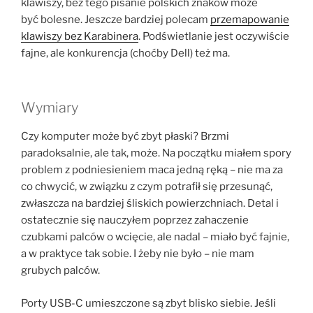
klawiszy, bez tego pisanie polskich znaków może
być bolesne. Jeszcze bardziej polecam
przemapowanie
klawiszy bez Karabinera
. Podświetlanie jest oczywiście
fajne, ale konkurencja (choćby Dell) też ma.
Wymiary
Czy komputer może być zbyt płaski? Brzmi
paradoksalnie, ale tak, może. Na początku miałem spory
problem z podniesieniem maca jedną ręką – nie ma za
co chwycić, w związku z czym potrafił się przesunąć,
zwłaszcza na bardziej śliskich powierzchniach. Detal i
ostatecznie się nauczyłem poprzez zahaczenie
czubkami palców o wcięcie, ale nadal – miało być fajnie,
a w praktyce tak sobie. I żeby nie było – nie mam
grubych palców.
Porty USB-C umieszczone są zbyt blisko siebie. Jeśli