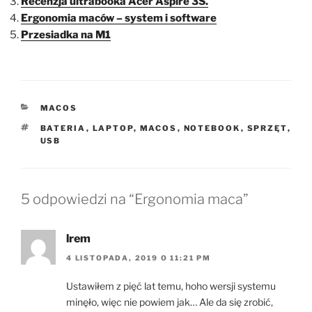
Recenzja ultrabooka Acer Aspire 3S.
Ergonomia maców – system i software
Przesiadka na M1
KATEGORIE
MACOS
TAGI
BATERIA
,
LAPTOP
,
MACOS
,
NOTEBOOK
,
SPRZĘT
,
USB
5 odpowiedzi na “Ergonomia maca”
lrem
4 LISTOPADA, 2019 O 11:21 PM
Ustawiłem z pięć lat temu, hoho wersji systemu
minęło, więc nie powiem jak… Ale da się zrobić,