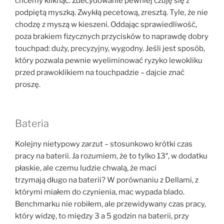
chcemy kliknąć. Zdecydowanie pewniej czuję się z
podpiętą myszką. Zwykłą pecetową, zresztą. Tyle, że nie
chodzę z myszą w kieszeni. Oddając sprawiedliwość,
poza brakiem fizycznych przycisków to naprawdę dobry
touchpad: duży, precyzyjny, wygodny. Jeśli jest sposób,
który pozwala pewnie wyeliminować ryzyko lewokliku
przed prawoklikiem na touchpadzie – dajcie znać
proszę.
Bateria
Kolejny nietypowy zarzut – stosunkowo krótki czas
pracy na baterii. Ja rozumiem, że to tylko 13″, w dodatku
płaskie, ale czemu ludzie chwalą, że maci
trzymają długo na baterii? W porównaniu z Dellami, z
którymi miałem do czynienia, mac wypada blado.
Benchmarku nie robiłem, ale przewidywany czas pracy,
który widzę, to między 3 a 5 godzin na baterii, przy