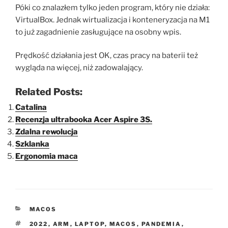
Póki co znalazłem tylko jeden program, który nie działa:
VirtualBox. Jednak wirtualizacja i konteneryzacja na M1
to już zagadnienie zasługujące na osobny wpis.
Prędkość działania jest OK, czas pracy na baterii też
wygląda na więcej, niż zadowalający.
Related Posts:
Catalina
Recenzja ultrabooka Acer Aspire 3S.
Zdalna rewolucja
Szklanka
Ergonomia maca
KATEGORIE
MACOS
TAGI
2022
,
ARM
,
LAPTOP
,
MACOS
,
PANDEMIA
,