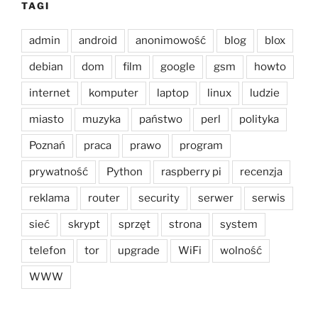
TAGI
admin
android
anonimowość
blog
blox
debian
dom
film
google
gsm
howto
internet
komputer
laptop
linux
ludzie
miasto
muzyka
państwo
perl
polityka
Poznań
praca
prawo
program
prywatność
Python
raspberry pi
recenzja
reklama
router
security
serwer
serwis
sieć
skrypt
sprzęt
strona
system
telefon
tor
upgrade
WiFi
wolność
WWW