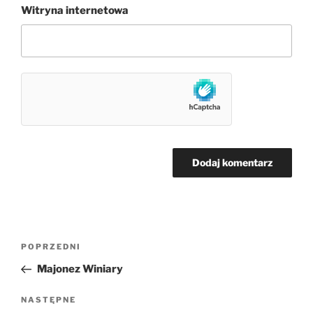
Witryna internetowa
Nawigacja
Poprzedni
POPRZEDNI
wpisu
wpis
Majonez Winiary
Następny
NASTĘPNE