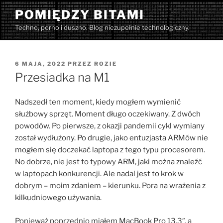
Przejdź
POMIĘDZY BITAMI
do
Techno, porno i duszno. Blog niezupełnie technologiczny.
treści
OPUBLIKOWANE
6 MAJA, 2022
PRZEZ
ROZIE
W
Przesiadka na M1
Nadszedł ten moment, kiedy mogłem wymienić
służbowy sprzęt. Moment długo oczekiwany. Z dwóch
powodów. Po pierwsze, z okazji pandemii cykl wymiany
został wydłużony. Po drugie, jako entuzjasta ARMów nie
mogłem się doczekać laptopa z tego typu procesorem.
No dobrze, nie jest to typowy ARM, jaki można znaleźć
w laptopach konkurencji. Ale nadal jest to krok w
dobrym – moim zdaniem – kierunku. Pora na wrażenia z
kilkudniowego używania.
Ponieważ poprzednio miałem MacBook Pro 13,3″, a