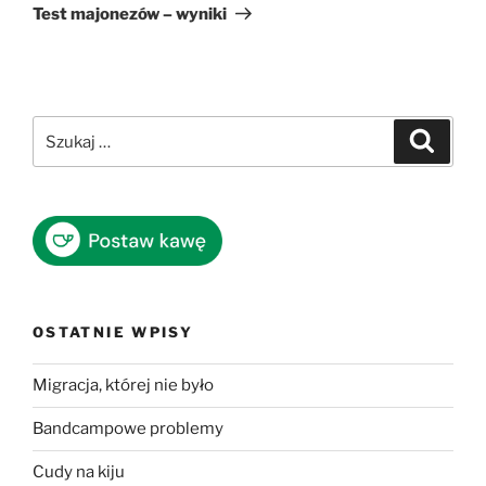
wpis
Test majonezów – wyniki
Szukaj:
Szukaj
OSTATNIE WPISY
Migracja, której nie było
Bandcampowe problemy
Cudy na kiju