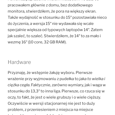
pracowałem głównie z domu, bez dodatkowego
monitora, stwierdziłem, że pora na większy ekran.
Także wydajność w stosunku do 15″ pozostawiała nieco
do życzenia, a wersja 15″ nie wydawała się wcale
specjalnie większa od typowych laptopów 14″. Zatem
jak szaleć, to szaleć. Stwierdziłem, że 14″ to za mało i
wezmę 16″ (10 core, 32 GB RAM).
Hardware
Przyznaję, że wstępnie żałuję wyboru. Pierwsze
wrażenie przy wyjmowaniu z pudełka to
jaka to wielka i
ciężka cegła
. Faktycznie, zarówno wymiary, jak i waga w
stosunku do 13,3″ to inna liga. Pierwsze, co rzuca się w
oczy, to fakt, że jest o wiele grubszy i o wiele cięższy.
Oczywiście w wersji stacjonarnej nie jest to duży
problem, z przeniesieniem z miejsca na miejsce