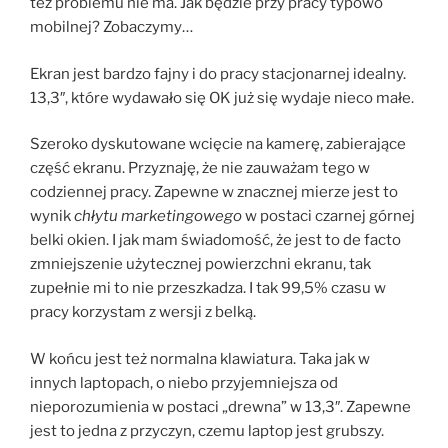
też problemu nie ma. Jak będzie przy pracy typowo
mobilnej? Zobaczymy…
Ekran jest bardzo fajny i do pracy stacjonarnej idealny.
13,3″, które wydawało się OK już się wydaje nieco małe.
Szeroko dyskutowane wcięcie na kamerę, zabierające
część ekranu. Przyznaję, że nie zauważam tego w
codziennej pracy. Zapewne w znacznej mierze jest to
wynik
chłytu marketingowego
w postaci czarnej górnej
belki okien. I jak mam świadomość, że jest to de facto
zmniejszenie użytecznej powierzchni ekranu, tak
zupełnie mi to nie przeszkadza. I tak 99,5% czasu w
pracy korzystam z wersji z belką.
W końcu jest też normalna klawiatura. Taka jak w
innych laptopach, o niebo przyjemniejsza od
nieporozumienia w postaci „drewna” w 13,3″. Zapewne
jest to jedna z przyczyn, czemu laptop jest grubszy.