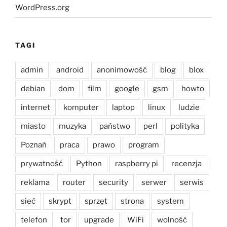
WordPress.org
TAGI
admin
android
anonimowość
blog
blox
debian
dom
film
google
gsm
howto
internet
komputer
laptop
linux
ludzie
miasto
muzyka
państwo
perl
polityka
Poznań
praca
prawo
program
prywatność
Python
raspberry pi
recenzja
reklama
router
security
serwer
serwis
sieć
skrypt
sprzęt
strona
system
telefon
tor
upgrade
WiFi
wolność