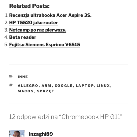
Related Posts:
Recenzja ultrabooka Acer Aspire 3S.
HP T5520 jako router
Netcamp po raz pierwszy.
Beta reader
Fujitsu Siemens Esprimo V6515
KATEGORIE
INNE
TAGI
ALLEGRO
,
ARM
,
GOOGLE
,
LAPTOP
,
LINUX
,
MACOS
,
SPRZĘT
12 odpowiedzi na “Chromebook HP G11”
inzaghi89