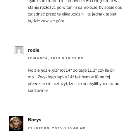
Tylko sam mam 14″ Lenovo T480 i nie jestem w
stanie rozłożyć go w tanim samolocie, by sobie coś
oglądnąć przez te kilka godzin. I tu jednak tablet
będzie zawsze góra.
rozie
12 MARCA, 2025 O 10:33 PM
No ale gdzie grzmot 14″ do tego 11,3″ czy ile on
ma… Zwykłego lapka 14″ też bym w IC na tej
półeczce nie rozłożył, tzn. nie odchyliłbym ekranu
sensownie.
Borys
27 LUTEGO, 2025 O 10:40 AM