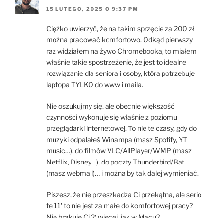
15 LUTEGO, 2025 O 9:37 PM
Ciężko uwierzyć, że na takim sprzęcie za 200 zł
można pracować komfortowo. Odkąd pierwszy
raz widziałem na żywo Chromebooka, to miałem
właśnie takie spostrzeżenie, że jest to idealne
rozwiązanie dla seniora i osoby, która potrzebuje
laptopa TYLKO do www i maila.
Nie oszukujmy się, ale obecnie większość
czynności wykonuje się właśnie z poziomu
przeglądarki internetowej. To nie te czasy, gdy do
muzyki odpalałeś Winampa (masz Spotify, YT
music…), do filmów VLC/AllPlayer/WMP (masz
Netflix, Disney…), do poczty Thunderbird/Bat
(masz webmail)… i można by tak dalej wymieniać.
Piszesz, że nie przeszkadza Ci przekątna, ale serio
te 11′ to nie jest za małe do komfortowej pracy?
Nie brakuje Ci 2′ więcej, jak w Macu?