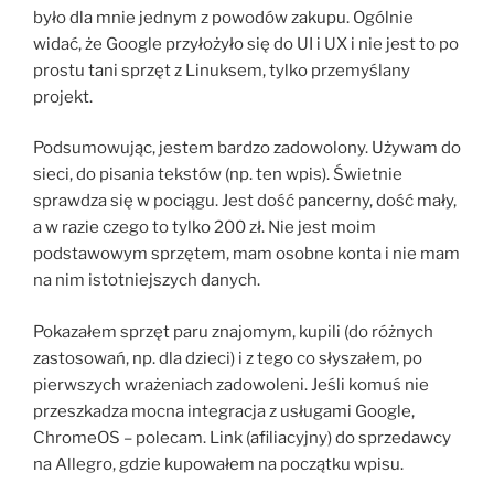
było dla mnie jednym z powodów zakupu. Ogólnie
widać, że Google przyłożyło się do UI i UX i nie jest to po
prostu tani sprzęt z Linuksem, tylko przemyślany
projekt.
Podsumowując, jestem bardzo zadowolony. Używam do
sieci, do pisania tekstów (np. ten wpis). Świetnie
sprawdza się w pociągu. Jest dość pancerny, dość mały,
a w razie czego to tylko 200 zł. Nie jest moim
podstawowym sprzętem, mam osobne konta i nie mam
na nim istotniejszych danych.
Pokazałem sprzęt paru znajomym, kupili (do różnych
zastosowań, np. dla dzieci) i z tego co słyszałem, po
pierwszych wrażeniach zadowoleni. Jeśli komuś nie
przeszkadza mocna integracja z usługami Google,
ChromeOS – polecam. Link (afiliacyjny) do sprzedawcy
na Allegro, gdzie kupowałem na początku wpisu.