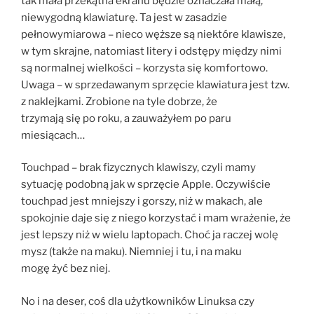
tak mała przekątna ekranu będzie oznaczała małą,
niewygodną klawiaturę. Ta jest w zasadzie
pełnowymiarowa – nieco węższe są niektóre klawisze,
w tym skrajne, natomiast litery i odstępy między nimi
są normalnej wielkości – korzysta się komfortowo.
Uwaga – w sprzedawanym sprzęcie klawiatura jest tzw.
z naklejkami. Zrobione na tyle dobrze, że
trzymają się po roku, a zauważyłem po paru
miesiącach…
Touchpad – brak fizycznych klawiszy, czyli mamy
sytuację podobną jak w sprzęcie Apple. Oczywiście
touchpad jest mniejszy i gorszy, niż w makach, ale
spokojnie daje się z niego korzystać i mam wrażenie, że
jest lepszy niż w wielu laptopach. Choć ja raczej wolę
mysz (także na maku). Niemniej i tu, i na maku
mogę żyć bez niej.
No i na deser, coś dla użytkowników Linuksa czy