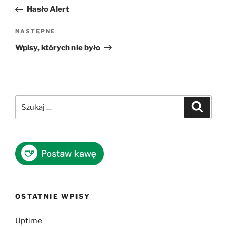
wpisu
wpis
Hasło Alert
Następny
NASTĘPNE
wpis
Wpisy, których nie było
Szukaj:
Szukaj
OSTATNIE WPISY
Uptime