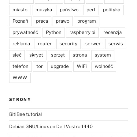
miasto
muzyka
państwo
perl
polityka
Poznań
praca
prawo
program
prywatność
Python
raspberry pi
recenzja
reklama
router
security
serwer
serwis
sieć
skrypt
sprzęt
strona
system
telefon
tor
upgrade
WiFi
wolność
WWW
STRONY
BitlBee tutorial
Debian GNU/Linux on Dell Vostro 1440