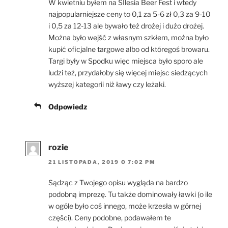
W kwietniu byłem na SIlesia Beer Fest i wtedy
najpopularniejsze ceny to 0,1 za 5-6 zł 0,3 za 9-10
i 0,5 za 12-13 ale bywało też drożej i dużo drożej.
Można było wejść z własnym szkłem, można było
kupić oficjalne targowe albo od któregoś browaru.
Targi były w Spodku więc miejsca było sporo ale
ludzi też, przydałoby się więcej miejsc siedzących
wyższej kategorii niż ławy czy leżaki.
Odpowiedz
rozie
21 LISTOPADA, 2019 O 7:02 PM
Sądząc z Twojego opisu wygląda na bardzo
podobną imprezę. Tu także dominowały ławki (o ile
w ogóle było coś innego, może krzesła w górnej
części). Ceny podobne, podawałem te