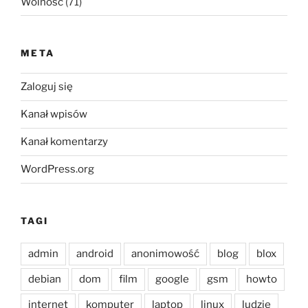
Wolność
(71)
META
Zaloguj się
Kanał wpisów
Kanał komentarzy
WordPress.org
TAGI
admin
android
anonimowość
blog
blox
debian
dom
film
google
gsm
howto
internet
komputer
laptop
linux
ludzie