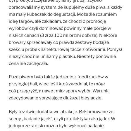
był prosty. Szczęśliwie byliśmy grupą i szybko
opracowaliśmy system, że kupujemy duże piwa, a każdy
ma mały kubeczek do degustacji. Może źle rozumiem
ideę targów, ale zakładam, że chodzi o promocję
wyrobów, czyli dominować powinny małe porcje w
niskich cenach (3 zł za 100 ml brzmi dobrze). Niektóre
browary sprzedawały co prawda zestawy bodajże
sześciu próbek na tekturowej tacce z otworami. Pomysł
niezły, choć nie unikamy plastiku. Niestety ponownie
cena nie zachęcała.
Poza piwem było także jedzenie z foodtrucków w
przyległej hali, więc jeśli ktoś zgłodniał, to mógł
coś przegryźć, a nawet miał spory wybór. Warunki
zdecydowanie sprzyjające dłuższej biesiadzie.
Były też dwie dodatkowe atrakcje. Reklamowane ze
sceny „badanie jajek”, czyli profilaktyka raka jąder. W
jednym ze stoisk można było wykonać badanie.