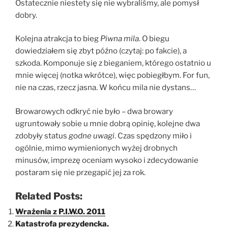
Ostatecznie niestety się nie wybraliśmy, ale pomysł
dobry.
Kolejna atrakcja to bieg
Piwna mila
. O biegu
dowiedziałem się zbyt późno (czytaj: po fakcie), a
szkoda. Komponuje się z bieganiem, którego ostatnio u
mnie więcej (notka wkrótce), więc pobiegłbym. For fun,
nie na czas, rzecz jasna. W końcu mila nie dystans…
Browarowych odkryć nie było – dwa browary
ugruntowały sobie u mnie dobrą opinię, kolejne dwa
zdobyły status
godne uwagi
. Czas spędzony miło i
ogólnie, mimo wymienionych wyżej drobnych
minusów, imprezę oceniam wysoko i zdecydowanie
postaram się nie przegapić jej za rok.
Related Posts:
Wrażenia z P.I.W.O. 2011
Katastrofa prezydencka.