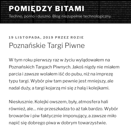
Przejdź
POMIĘDZY BITAMI
do
Techno, porno i duszno. Blog niezupełnie technologiczny.
treści
OPUBLIKOWANE
19 LISTOPADA, 2019
PRZEZ
ROZIE
W
Poznańskie Targi Piwne
W tym roku pierwszy raz w życiu wylądowałem na
Poznańskich Targach Piwnych. Jakoś nigdy nie miałem
parcia i zawsze wolałem iść do pubu, niż na imprezę
typu targi. Wybór piw tam pewnie jest mniejszy, ale
nadal duży, a targi kojarzą mi się z halą i kolejkami.
Niesłusznie. Kolejki owszem, były, atmosfera hali
również, ale… nie przeszkadza to aż tak bardzo. Wybór
browarów i piw faktycznie imponujący, a zawsze miło
napić się dobrego piwa w dobrym towarzystwie.