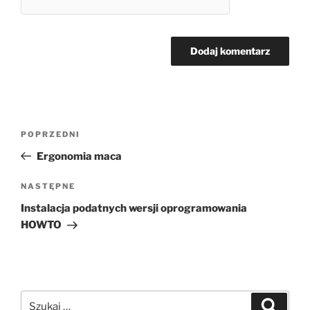
Nawigacja
Poprzedni
POPRZEDNI
wpisu
wpis
Ergonomia maca
Następny
NASTĘPNE
wpis
Instalacja podatnych wersji oprogramowania
HOWTO
Szukaj:
Szukaj