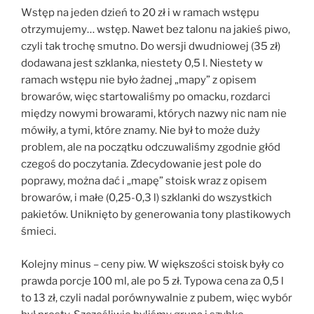
Wstęp na jeden dzień to 20 zł i w ramach wstępu
otrzymujemy… wstęp. Nawet bez talonu na jakieś piwo,
czyli tak trochę smutno. Do wersji dwudniowej (35 zł)
dodawana jest szklanka, niestety 0,5 l. Niestety w
ramach wstępu nie było żadnej „mapy” z opisem
browarów, więc startowaliśmy po omacku, rozdarci
między nowymi browarami, których nazwy nic nam nie
mówiły, a tymi, które znamy. Nie był to może duży
problem, ale na początku odczuwaliśmy zgodnie głód
czegoś do poczytania. Zdecydowanie jest pole do
poprawy, można dać i „mapę” stoisk wraz z opisem
browarów, i małe (0,25-0,3 l) szklanki do wszystkich
pakietów. Uniknięto by generowania tony plastikowych
śmieci.
Kolejny minus – ceny piw. W większości stoisk były co
prawda porcje 100 ml, ale po 5 zł. Typowa cena za 0,5 l
to 13 zł, czyli nadal porównywalnie z pubem, więc wybór