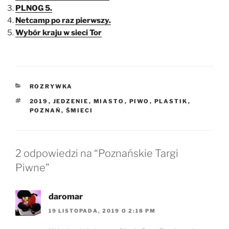
PLNOG 5.
Netcamp po raz pierwszy.
Wybór kraju w sieci Tor
KATEGORIE
ROZRYWKA
TAGI
2019
,
JEDZENIE
,
MIASTO
,
PIWO
,
PLASTIK
,
POZNAŃ
,
ŚMIECI
2 odpowiedzi na “Poznańskie Targi
Piwne”
daromar
19 LISTOPADA, 2019 O 2:18 PM