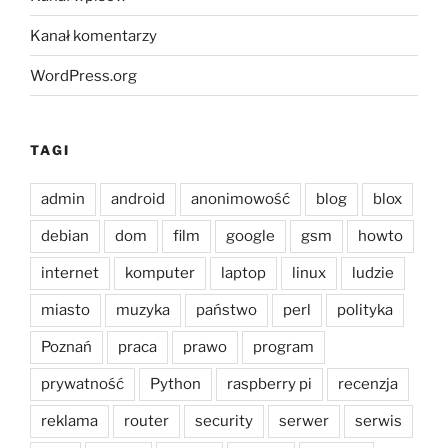
Kanał komentarzy
WordPress.org
TAGI
admin
android
anonimowość
blog
blox
debian
dom
film
google
gsm
howto
internet
komputer
laptop
linux
ludzie
miasto
muzyka
państwo
perl
polityka
Poznań
praca
prawo
program
prywatność
Python
raspberry pi
recenzja
reklama
router
security
serwer
serwis