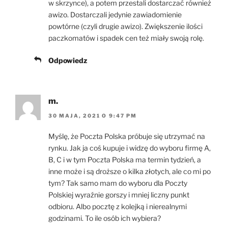
w skrzynce), a potem przestali dostarczać również
awizo. Dostarczali jedynie zawiadomienie
powtórne (czyli drugie awizo). Zwiększenie ilości
paczkomatów i spadek cen też miały swoją rolę.
Odpowiedz
m.
30 MAJA, 2021 O 9:47 PM
Myślę, że Poczta Polska próbuje się utrzymać na
rynku. Jak ja coś kupuje i widzę do wyboru firmę A,
B, C i w tym Poczta Polska ma termin tydzień, a
inne może i są droższe o kilka złotych, ale co mi po
tym? Tak samo mam do wyboru dla Poczty
Polskiej wyraźnie gorszy i mniej liczny punkt
odbioru. Albo pocztę z kolejką i nierealnymi
godzinami. To ile osób ich wybiera?