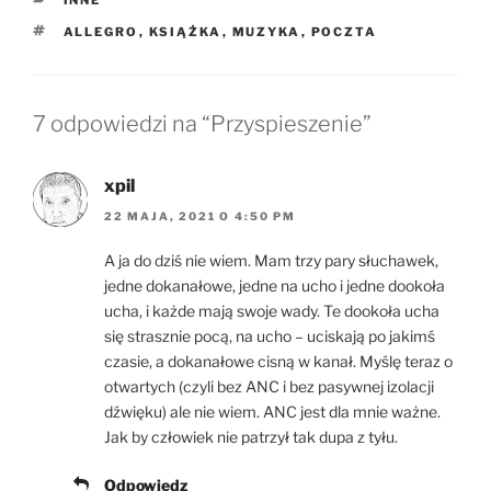
TAGI
ALLEGRO
,
KSIĄŻKA
,
MUZYKA
,
POCZTA
7 odpowiedzi na “Przyspieszenie”
xpil
22 MAJA, 2021 O 4:50 PM
A ja do dziś nie wiem. Mam trzy pary słuchawek,
jedne dokanałowe, jedne na ucho i jedne dookoła
ucha, i każde mają swoje wady. Te dookoła ucha
się strasznie pocą, na ucho – uciskają po jakimś
czasie, a dokanałowe cisną w kanał. Myślę teraz o
otwartych (czyli bez ANC i bez pasywnej izolacji
dźwięku) ale nie wiem. ANC jest dla mnie ważne.
Jak by człowiek nie patrzył tak dupa z tyłu.
Odpowiedz