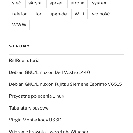
sieć
skrypt
sprzęt
strona
system
telefon
tor
upgrade
WiFi
wolność
WWW
STRONY
BitlBee tutorial
Debian GNU/Linux on Dell Vostro 1440
Debian GNU/Linux on Fujitsu Siemens Esprimo V6515
Przydatne polecenia Linux
Tabulatury basowe
Virgin Mobile kody USSD
Wiązanie krawata – węzeł pół Windsor