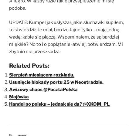
Allegro. W każdy razie takie przyspieszenie mi się
podoba.
UPDATE: Kumpel jak usłyszał, jakie słuchawki kupiłem,
to stwierdził, że miał, bardzo fajne tylko… mają jedną
wadę: kable się plączą. Wspominałem, że są bardziej
miękkie? No to i o poplątanie łatwiej, potwierdzam. Mi
zbytnio nie przeszkadza.
Related Posts:
Sierpień miesiącem rozkładu.
Usunięcie blokady portu 25 w Neostradzie.
Awizowy chaos @PocztaPolska
Majówka
Handel po polsku – jednak się da? @XKOM_PL
KATEGORIE
INNE