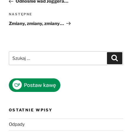
Odnośnie wad Joggera…
Następny
NASTĘPNE
wpis
Zmiany, zmiany, zmiany…
Szukaj:
Szukaj
OSTATNIE WPISY
Odpady