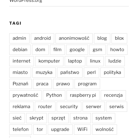
WordPress.org
TAGI
admin
android
anonimowość
blog
blox
debian
dom
film
google
gsm
howto
internet
komputer
laptop
linux
ludzie
miasto
muzyka
państwo
perl
polityka
Poznań
praca
prawo
program
prywatność
Python
raspberry pi
recenzja
reklama
router
security
serwer
serwis
sieć
skrypt
sprzęt
strona
system
telefon
tor
upgrade
WiFi
wolność