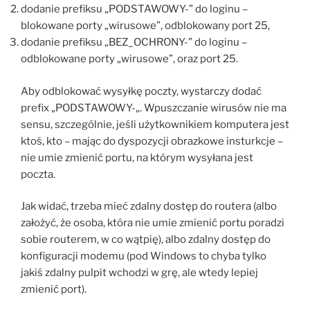
dodanie prefiksu „PODSTAWOWY-” do loginu –
blokowane porty „wirusowe”, odblokowany port 25,
dodanie prefiksu „BEZ_OCHRONY-” do loginu –
odblokowane porty „wirusowe”, oraz port 25.
Aby odblokować wysyłkę poczty, wystarczy dodać
prefix „PODSTAWOWY-„. Wpuszczanie wirusów nie ma
sensu, szczególnie, jeśli użytkownikiem komputera jest
ktoś, kto – mając do dyspozycji obrazkowe insturkcje –
nie umie zmienić portu, na którym wysyłana jest
poczta.
Jak widać, trzeba mieć zdalny dostęp do routera (albo
założyć, że osoba, która nie umie zmienić portu poradzi
sobie routerem, w co wątpię), albo zdalny dostęp do
konfiguracji modemu (pod Windows to chyba tylko
jakiś zdalny pulpit wchodzi w grę, ale wtedy lepiej
zmienić port).