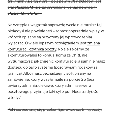
trzymajmy się tej wersji, bo z pewnych względów jest
ona słuszna. Myślę, że oryginalna wersja powróci w
okolicy Mikołajków.
Na wstępie uwaga: tak naprawdę wcale nie musisz tej
blokady (i nie powinieneś – zobacz
poprzednie
wpisy
, w
których opisane są przyczyny jej wprowadzenia)
wyłączać. O wiele lepszym rozwiązaniem jest
zmiana
konfiguracji czytnika poczty
. No ale załóżmy, że
skonfigurowałeś to komuś, komu za ChRL nie
wytłumaczysz, jak zmienić konfigurację, a sam nie masz
dostępu do tego systemu (pozdrawiam rodaków za
granicą). Albo masz beznadziejny soft pisany na
zamówienie, który wysyła maile na porcie 25 (bez
uwierzytelniania, ciekawe, który admin serwera
pocztowego przyjmuje taki syf z puli Neostrady). Co
wtedy?
Póki co, postaraj się przekonfigurować czytnik poczty.