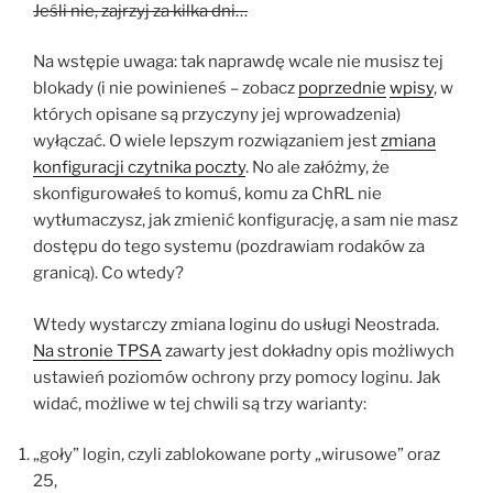
Jeśli nie, zajrzyj za kilka dni…
Na wstępie uwaga: tak naprawdę wcale nie musisz tej
blokady (i nie powinieneś – zobacz
poprzednie
wpisy
, w
których opisane są przyczyny jej wprowadzenia)
wyłączać. O wiele lepszym rozwiązaniem jest
zmiana
konfiguracji czytnika poczty
. No ale załóżmy, że
skonfigurowałeś to komuś, komu za ChRL nie
wytłumaczysz, jak zmienić konfigurację, a sam nie masz
dostępu do tego systemu (pozdrawiam rodaków za
granicą). Co wtedy?
Wtedy wystarczy zmiana loginu do usługi Neostrada.
Na stronie TPSA
zawarty jest dokładny opis możliwych
ustawień poziomów ochrony przy pomocy loginu. Jak
widać, możliwe w tej chwili są trzy warianty:
„goły” login, czyli zablokowane porty „wirusowe” oraz
25,