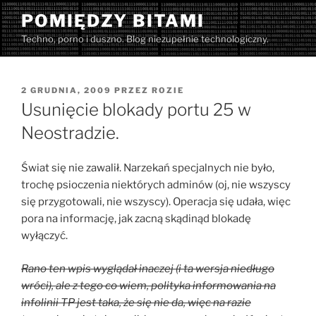
Przejdź
POMIĘDZY BITAMI
do
Techno, porno i duszno. Blog niezupełnie technologiczny.
treści
OPUBLIKOWANE
2 GRUDNIA, 2009
PRZEZ
ROZIE
W
Usunięcie blokady portu 25 w
Neostradzie.
Świat się nie zawalił. Narzekań specjalnych nie było,
trochę psioczenia niektórych adminów (oj, nie wszyscy
się przygotowali, nie wszyscy). Operacja się udała, więc
pora na informację, jak zacną skądinąd blokadę
wyłączyć.
Rano ten wpis wyglądał inaczej (i ta wersja niedługo
wróci), ale z tego co wiem, polityka informowania na
infolinii TP jest taka, że się nie da, więc na razie