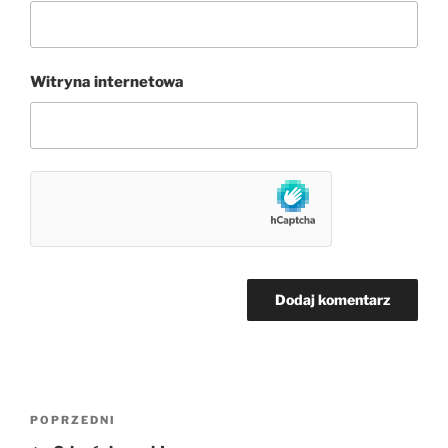
Witryna internetowa
Nawigacja
Poprzedni
POPRZEDNI
wpisu
wpis