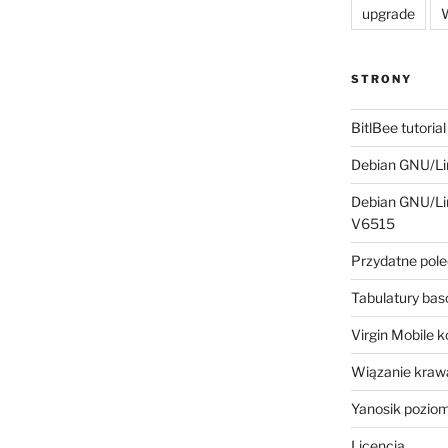
upgrade
W
STRONY
BitlBee tutorial
Debian GNU/Lin
Debian GNU/Lin
V6515
Przydatne pole
Tabulatury ba
Virgin Mobile 
Wiązanie krawa
Yanosik pozio
Licencja