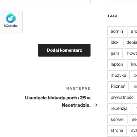
TAGI
admin
an
blox
debi
gsm
howt
laptop
lin
muzyka
p
Poznań
p
NASTĘPNE
Następny
wpis
prywatność
Usunięcie blokady portu 25 w
Neostradzie.
recenzja
serwer
se
strona
sy