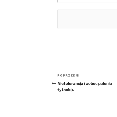
Nawigacja
Poprzedni
POPRZEDNI
wpisu
wpis
Nietolerancja (wobec palenia
tytoniu).