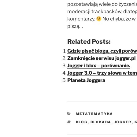
pozostawiają wiele do życzeni
moderacji trackbacków, dlate
komentarzy.
No chyba, że w 
piszą…
Related Posts:
Gdzie pisać bloga, czyli porów
Zamknięcie serwisu jogger.pl
Jogger i blox – porównanie.
Jogger 3.0 – trzy słowa w tem
Planeta Joggera
KATEGORIE
METATEMATYKA
TAGI
BLOG
,
BLOKADA
,
JOGGER
,