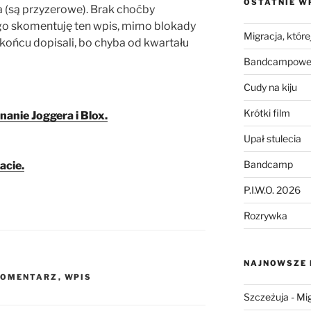
OSTATNIE W
a (są przyzerowe). Brak choćby
go skomentuję ten wpis, mimo blokady
Migracja, której
końcu dopisali, bo chyba od kwartału
Bandcampowe 
Cudy na kiju
Krótki film
nanie Joggera i Blox.
Upał stulecia
Bandcamp
acie.
P.I.W.O. 2026
Rozrywka
NAJNOWSZE
KOMENTARZ
,
WPIS
Szczeżuja
-
Mig