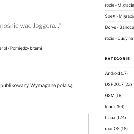
rozie
-
Migracja,
SpeX
-
Migracja
nośnie wad Joggera…”
Borys
-
Bandca
rozie
-
Cudy na 
r.pl - Pomiędzy bitami
KATEGORIE
Android
(17)
DSP2017
(23)
opublikowany.
Wymagane pola są
GSM
(18)
Inne
(293)
Linux
(174)
macOS
(18)