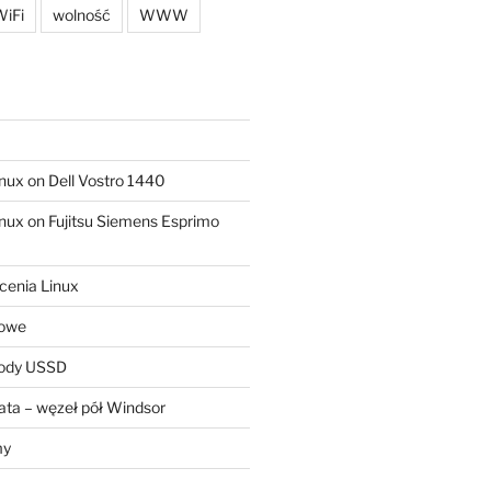
iFi
wolność
WWW
ux on Dell Vostro 1440
ux on Fujitsu Siemens Esprimo
cenia Linux
sowe
kody USSD
ta – węzeł pół Windsor
my