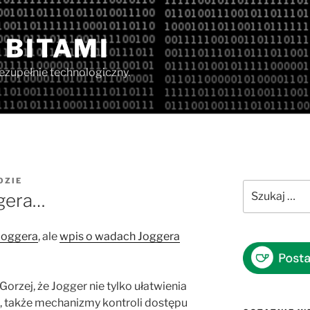
 BITAMI
iezupełnie technologiczny.
OZIE
Szukaj:
gera…
 Joggera
, ale
wpis o wadach Joggera
Gorzej, że Jogger nie tylko ułatwienia
i, także mechanizmy kontroli dostępu