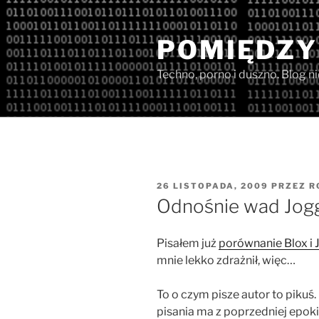
Przejdź
do
POMIĘDZY
treści
Techno, porno i duszno. Blog n
OPUBLIKOWANE
26 LISTOPADA, 2009
PRZEZ
R
W
Odnośnie wad Jog
Pisałem już
porównanie Blox i
mnie lekko zdrażnił, więc…
To o czym pisze autor to pikuś. 
pisania ma z poprzedniej epok