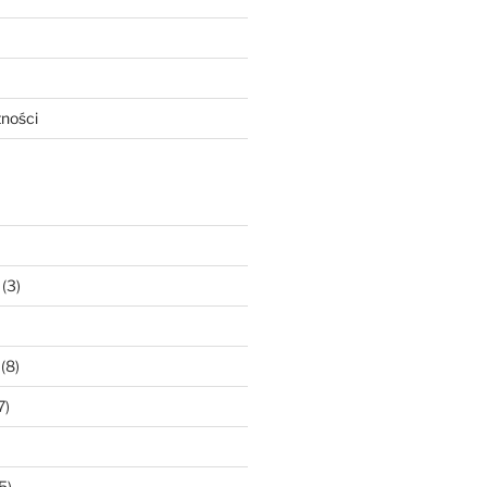
tności
(3)
(8)
7)
5)