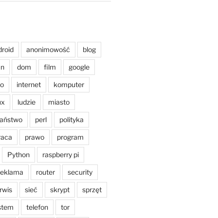
droid
anonimowość
blog
an
dom
film
google
o
internet
komputer
ux
ludzie
miasto
aństwo
perl
polityka
raca
prawo
program
Python
raspberry pi
reklama
router
security
rwis
sieć
skrypt
sprzęt
stem
telefon
tor