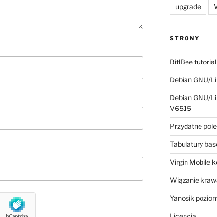
upgrade
W
STRONY
BitlBee tutorial
Debian GNU/Lin
Debian GNU/Lin
V6515
Przydatne pole
Tabulatury ba
Virgin Mobile 
Wiązanie krawa
Yanosik pozio
Licencja