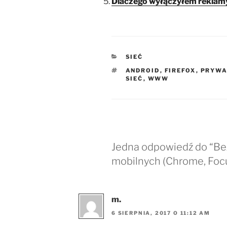
Dlaczego wyłączyłem rekla
KATEGORIE
SIEĆ
TAGI
ANDROID
,
FIREFOX
,
PRYWA
SIEĆ
,
WWW
Jedna odpowiedź do “Be
mobilnych (Chrome, Foc
m.
6 SIERPNIA, 2017 O 11:12 AM