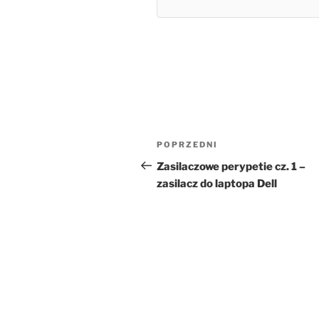
Nawigacja
Poprzedni
POPRZEDNI
wpisu
wpis
Zasilaczowe perypetie cz. 1 –
zasilacz do laptopa Dell