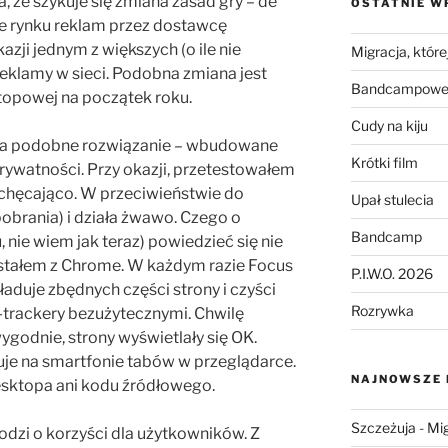
, że szykuje się zmiana zasad gry – de
OSTATNIE W
e rynku reklam przez dostawcę
zji jednym z większych (o ile nie
Migracja, której
reklamy w sieci. Podobna zmiana jest
Bandcampowe 
topowej na początek roku.
Cudy na kiju
i ma podobne rozwiązanie – wbudowane
Krótki film
rywatności. Przy okazji, przetestowałem
achęcająco. W przeciwieństwie do
Upał stulecia
pobrania) i działa żwawo. Czego o
Bandcamp
, nie wiem jak teraz) powiedzieć się nie
ystałem z Chrome. W każdym razie Focus
P.I.W.O. 2026
ładuje zbędnych części strony i czyści
Rozrywka
ad-trackery bezużytecznymi. Chwilę
wygodnie, strony wyświetlały się OK.
buje na smartfonie tabów w przeglądarce.
NAJNOWSZE
desktopa ani kodu źródłowego.
Szczeżuja
-
Mig
odzi o korzyści dla użytkowników. Z