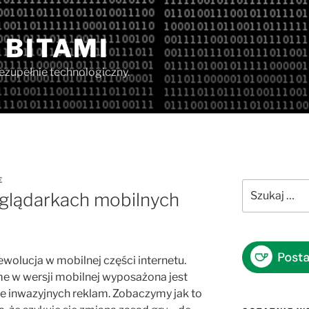
 BITAMI
iezupełnie technologiczny.
E
Szukaj:
eglądarkach mobilnych
ewolucja w mobilnej części internetu.
e w wersji mobilnej wyposażona jest
e inwazyjnych reklam. Zobaczymy jak to