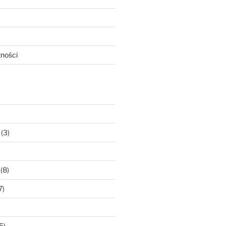
tności
(3)
(8)
7)
5)