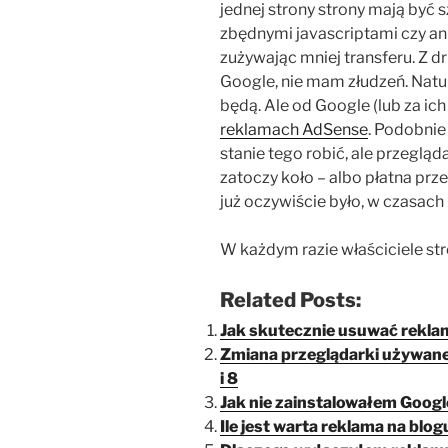
jednej strony strony mają być 
zbędnymi javascriptami czy ani
zużywając mniej transferu. Z d
Google, nie mam złudzeń. Natur
będą. Ale od Google (lub za ic
reklamach AdSense
. Podobnie
stanie tego robić, ale przegląd
zatoczy koło – albo płatna prz
już oczywiście było, w czasach 
W każdym razie właściciele str
Related Posts:
Jak skutecznie usuwać rekl
Zmiana przeglądarki używane
i 8
Jak nie zainstalowałem Goog
Ile jest warta reklama na blog