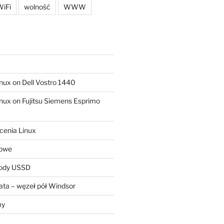
iFi
wolność
WWW
ux on Dell Vostro 1440
ux on Fujitsu Siemens Esprimo
cenia Linux
sowe
kody USSD
ta – węzeł pół Windsor
my