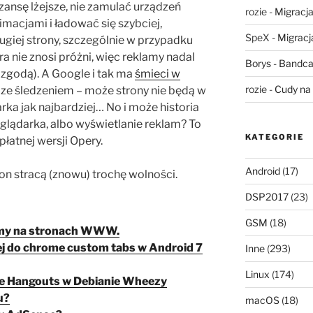
szansę lżejsze, nie zamulać urządzeń
rozie
-
Migracja,
macjami i ładować się szybciej,
SpeX
-
Migracja
rugiej strony, szczególnie w przypadku
a nie znosi próżni, więc reklamy nadal
Borys
-
Bandca
h zgodą). A Google i tak ma
śmieci w
rozie
-
Cudy na 
 ze śledzeniem – może strony nie będą w
arka jak najbardziej… No i może historia
eglądarka, albo wyświetlanie reklam? To
KATEGORIE
płatnej wersji Opery.
Android
(17)
on stracą (znowu) trochę wolności.
DSP2017
(23)
GSM
(18)
amy na stronach WWW.
j do chrome custom tabs w Android 7
Inne
(293)
Linux
(174)
le Hangouts w Debianie Wheezy
u?
macOS
(18)