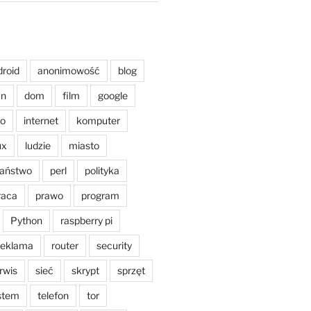
droid
anonimowość
blog
an
dom
film
google
o
internet
komputer
ux
ludzie
miasto
aństwo
perl
polityka
raca
prawo
program
Python
raspberry pi
reklama
router
security
rwis
sieć
skrypt
sprzęt
stem
telefon
tor