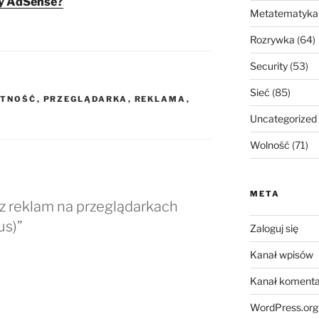
my AdSense?
Metatematyka
Rozrywka
(64)
Security
(53)
Sieć
(85)
TNOŚĆ
,
PRZEGLĄDARKA
,
REKLAMA
,
Uncategorized
Wolność
(71)
META
z reklam na przeglądarkach
us)”
Zaloguj się
Kanał wpisów
Kanał komenta
WordPress.org