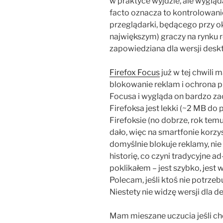
w praktyce wyjdzie, ale wygląda
facto oznacza to kontrolowani
przeglądarki, będącego przy oka
największym) graczy na rynku 
zapowiedziana dla wersji desk
Firefox Focus
już w tej chwil
blokowanie reklam i ochrona p
Focusa i wygląda on bardzo z
Firefoksa jest lekki (~2 MB do 
Firefoksie (no dobrze, rok temu
dało, więc na smartfonie korz
domyślnie blokuje reklamy, nie 
historię, co czyni tradycyjne 
poklikałem – jest szybko, jest 
Polecam, jeśli ktoś nie potrze
Niestety nie widzę wersji dla 
Mam mieszane uczucia jeśli ch