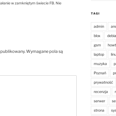
działanie w zamkniętym świecie FB. Nie
TAGI
admin
an
blox
debi
gsm
howt
opublikowany.
Wymagane pola są
laptop
lin
muzyka
p
Poznań
p
prywatność
recenzja
serwer
se
strona
sy