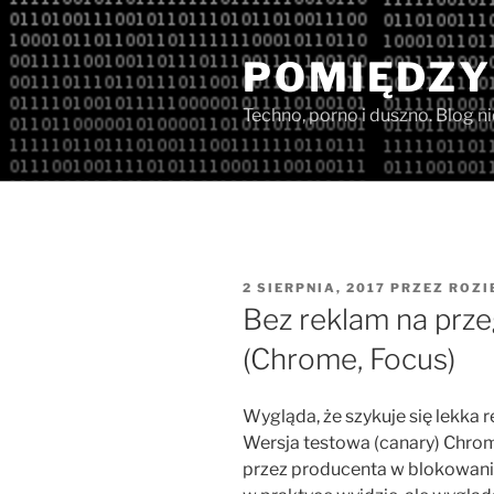
Przejdź
do
POMIĘDZY
treści
Techno, porno i duszno. Blog n
OPUBLIKOWANE
2 SIERPNIA, 2017
PRZEZ
ROZI
W
Bez reklam na prz
(Chrome, Focus)
Wygląda, że szykuje się lekka r
Wersja testowa (canary) Chrom
przez producenta w blokowani