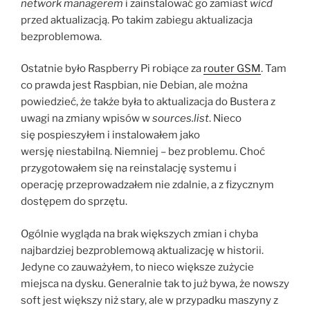
network managerem
i zainstalować go zamiast
wicd
przed aktualizacją. Po takim zabiegu aktualizacja
bezproblemowa.
Ostatnie było Raspberry Pi robiące za
router GSM
. Tam
co prawda jest Raspbian, nie Debian, ale można
powiedzieć, że także była to aktualizacja do Bustera z
uwagi na zmiany wpisów w
sources.list
. Nieco
się pospieszyłem i instalowałem jako
wersję niestabilną. Niemniej – bez problemu. Choć
przygotowałem się na reinstalację systemu i
operację przeprowadzałem nie zdalnie, a z fizycznym
dostępem do sprzętu.
Ogólnie wygląda na brak większych zmian i chyba
najbardziej bezproblemową aktualizację w historii.
Jedyne co zauważyłem, to nieco większe zużycie
miejsca na dysku. Generalnie tak to już bywa, że nowszy
soft jest większy niż stary, ale w przypadku maszyny z