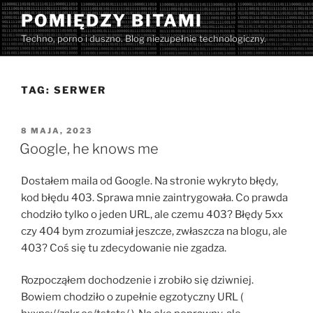
Przejdź
POMIĘDZY BITAMI
do
Techno, porno i duszno. Blog niezupełnie technologiczny.
treści
TAG:
SERWER
OPUBLIKOWANE
8 MAJA, 2023
W
Google, he knows me
Dostałem maila od Google. Na stronie wykryto błędy,
kod błędu 403. Sprawa mnie zaintrygowała. Co prawda
chodziło tylko o jeden URL, ale czemu 403? Błędy 5xx
czy 404 bym zrozumiał jeszcze, zwłaszcza na blogu, ale
403? Coś się tu zdecydowanie nie zgadza.
Rozpocząłem dochodzenie i zrobiło się dziwniej.
Bowiem chodziło o zupełnie egzotyczny URL (