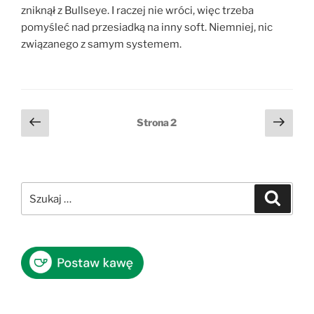
zniknął z Bullseye. I raczej nie wróci, więc trzeba
pomyśleć nad przesiadką na inny soft. Niemniej, nic
związanego z samym systemem.
Stronicowanie
Poprzednia
Nast
Strona
2
strona
stro
wpisów
Szukaj:
Szukaj