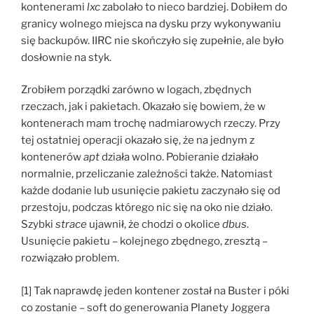
kontenerami
lxc
zabolało to nieco bardziej. Dobiłem do
granicy wolnego miejsca na dysku przy wykonywaniu
się backupów. IIRC nie skończyło się zupełnie, ale było
dosłownie na styk.
Zrobiłem porządki zarówno w logach, zbędnych
rzeczach, jak i pakietach. Okazało się bowiem, że w
kontenerach mam trochę nadmiarowych rzeczy. Przy
tej ostatniej operacji okazało się, że na jednym z
kontenerów
apt
działa wolno. Pobieranie działało
normalnie, przeliczanie zależności także. Natomiast
każde dodanie lub usunięcie pakietu zaczynało się od
przestoju, podczas którego nic się na oko nie działo.
Szybki
strace
ujawnił, że chodzi o okolice
dbus
.
Usunięcie pakietu – kolejnego zbędnego, zresztą –
rozwiązało problem.
[1] Tak naprawdę jeden kontener został na Buster i póki
co zostanie – soft do generowania Planety Joggera