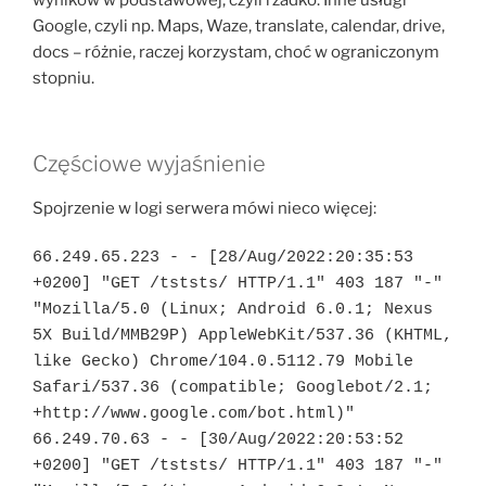
wyników w podstawowej, czyli rzadko. Inne usługi
Google, czyli np. Maps, Waze, translate, calendar, drive,
docs – różnie, raczej korzystam, choć w ograniczonym
stopniu.
Częściowe wyjaśnienie
Spojrzenie w logi serwera mówi nieco więcej:
66.249.65.223 - - [28/Aug/2022:20:35:53 
+0200] "GET /tststs/ HTTP/1.1" 403 187 "-" 
"Mozilla/5.0 (Linux; Android 6.0.1; Nexus 
5X Build/MMB29P) AppleWebKit/537.36 (KHTML, 
like Gecko) Chrome/104.0.5112.79 Mobile 
Safari/537.36 (compatible; Googlebot/2.1; 
+http://www.google.com/bot.html)"

66.249.70.63 - - [30/Aug/2022:20:53:52 
+0200] "GET /tststs/ HTTP/1.1" 403 187 "-" 