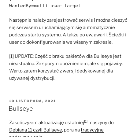
WantedBy=multi-user.target
Następnie należy zarejestrować serwis i można cieszyć
się serwisem uruchamiającym się automatycznie
podczas startu systemu. A także po ew. awarii. Ścieżki i
user do dokonfigurowania we własnym zakresie.
[1] UPDATE: Część o braku pakietów dla Bullseye jest
nieaktualna. Ze sporym opóźnieniem, ale się pojawiły.
Warto zatem korzystać z wersji dedykowanej dla
używanej dystrybucji.
OPUBLIKOWANE
10 LISTOPADA, 2021
W
Bullseye
[1]
Zakończyłem aktualizację ostatniej
maszyny do
Debiana 11 czyli Bullseye
, pora na
tradycyjne