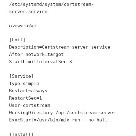
/etc/systemd/system/certstream-
server.service
o zawartości
[Unit]
Description=Certstream server service
After=network.target
StartLimitIntervalSec=3
[Service]
Type=simple
Restart=always
RestartSec=1
User=certstream
WorkingDirectory=/opt/certstream-server
ExecStart=/usr/bin/mix run --no-halt
[Install]