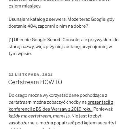
osiem miesięcy.
Usunąłem katalog z serwera. Może teraz Google, gdy
dostanie 404, zapomni o nim na dobre?
[1] Obecnie Google Search Console, ale przywykłem do
starej nazwy, więc przy niej zostanę, przynajmniej w
tym wpisie.
OPUBLIKOWANE
22 LISTOPADA, 2021
W
Certstream HOWTO
Do czego można wykorzystać dane pochodzące z
certstream
można zobaczyć choćby na
prezentacji z
konferencji z BSides Warsaw z 2019 roku.
Ponieważ
każdy ma certstream, mam i ja
. Nie jest to zbyt
zasobożerne, a można popatrzeć pod kątem security i