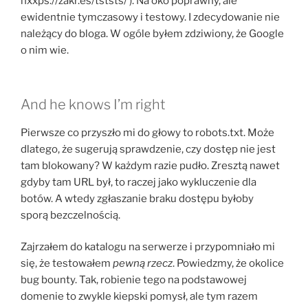
hxxps://zakr.es/tststs/ ). Na oko poprawny, ale
ewidentnie tymczasowy i testowy. I zdecydowanie nie
należący do bloga. W ogóle byłem zdziwiony, że Google
o nim wie.
And he knows I’m right
Pierwsze co przyszło mi do głowy to robots.txt. Może
dlatego, że sugerują sprawdzenie, czy dostęp nie jest
tam blokowany? W każdym razie pudło. Zresztą nawet
gdyby tam URL był, to raczej jako wykluczenie dla
botów. A wtedy zgłaszanie braku dostępu byłoby
sporą bezczelnością.
Zajrzałem do katalogu na serwerze i przypomniało mi
się, że testowałem
pewną rzecz
. Powiedzmy, że okolice
bug bounty. Tak, robienie tego na podstawowej
domenie to zwykle kiepski pomysł, ale tym razem