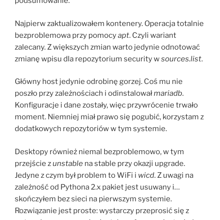
podsumowanie.
Najpierw zaktualizowałem kontenery. Operacja totalnie
bezproblemowa przy pomocy
apt
. Czyli wariant
zalecany. Z większych zmian warto jedynie odnotować
zmianę wpisu dla repozytorium security w
sources.list
.
Główny host jedynie odrobinę gorzej. Coś mu nie
poszło przy zależnościach i odinstalował
mariadb
.
Konfiguracje i dane zostały, więc przywrócenie trwało
moment. Niemniej miał prawo się pogubić, korzystam z
dodatkowych repozytoriów w tym systemie.
Desktopy również niemal bezproblemowo, w tym
przejście z
unstable
na stable przy okazji upgrade.
Jedyne z czym był problem to WiFi i
wicd
. Z uwagi na
zależność od Pythona 2.x pakiet jest usuwany i…
skończyłem bez sieci na pierwszym systemie.
Rozwiązanie jest proste: wystarczy przeprosić się z