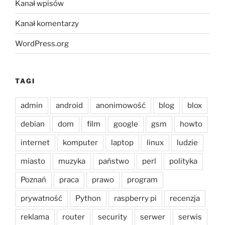
Kanał wpisów
Kanał komentarzy
WordPress.org
TAGI
admin
android
anonimowość
blog
blox
debian
dom
film
google
gsm
howto
internet
komputer
laptop
linux
ludzie
miasto
muzyka
państwo
perl
polityka
Poznań
praca
prawo
program
prywatność
Python
raspberry pi
recenzja
reklama
router
security
serwer
serwis