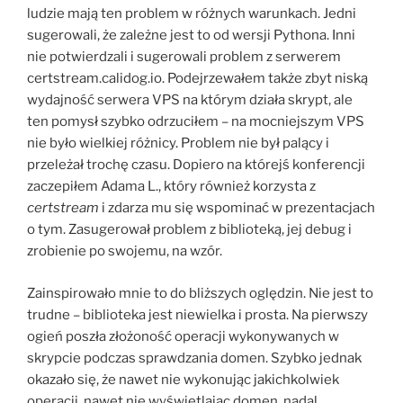
ludzie mają ten problem w różnych warunkach. Jedni
sugerowali, że zależne jest to od wersji Pythona. Inni
nie potwierdzali i sugerowali problem z serwerem
certstream.calidog.io. Podejrzewałem także zbyt niską
wydajność serwera VPS na którym działa skrypt, ale
ten pomysł szybko odrzuciłem – na mocniejszym VPS
nie było wielkiej różnicy. Problem nie był palący i
przeleżał trochę czasu. Dopiero na którejś konferencji
zaczepiłem Adama L., który również korzysta z
certstream
i zdarza mu się wspominać w prezentacjach
o tym. Zasugerował problem z biblioteką, jej debug i
zrobienie po swojemu, na wzór.
Zainspirowało mnie to do bliższych oględzin. Nie jest to
trudne – biblioteka jest niewielka i prosta. Na pierwszy
ogień poszła złożoność operacji wykonywanych w
skrypcie podczas sprawdzania domen. Szybko jednak
okazało się, że nawet nie wykonując jakichkolwiek
operacji, nawet nie wyświetlając domen, nadal