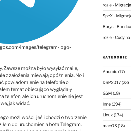
rozie
-
Migracja,
SpeX
-
Migracja
Borys
-
Bandca
rozie
-
Cudy na 
logos.com/images/telegram-logo-
KATEGORIE
dy. Zawsze można było wysyłać maile,
Android
(17)
e z założenia miewają opóźnienia. No i
ć powiadomienie na telefonie o
DSP2017
(23)
ałem temat obiecująco wyglądały
GSM
(18)
na telefon
, ale ich uruchomienie nie jest
owe, jak widać.
Inne
(294)
Linux
(174)
jego możliwości, jeśli chodzi o tworzenie
iłem do uruchomienia bota Telegram,
macOS
(18)