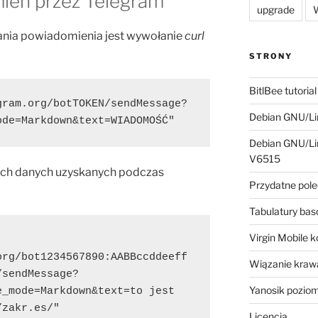
ień przez Telegram
upgrade
W
nia powiadomienia jest wywołanie
curl
STRONY
BitlBee tutorial
gram.org/botTOKEN/sendMessage?
Debian GNU/Lin
ode=Markdown&text=WIADOMOŚĆ"
Debian GNU/Lin
V6515
zych danych uzyskanych podczas
Przydatne pole
Tabulatury ba
Virgin Mobile 
org/bot1234567890:AABBccddeeff
Wiązanie krawa
/sendMessage?
Yanosik pozio
_mode=Markdown&text=to jest 
/zakr.es/"
Licencja