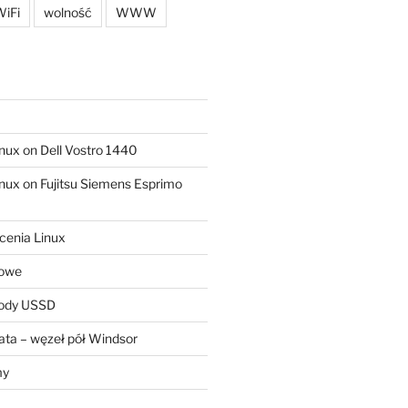
iFi
wolność
WWW
ux on Dell Vostro 1440
ux on Fujitsu Siemens Esprimo
cenia Linux
sowe
kody USSD
ta – węzeł pół Windsor
my