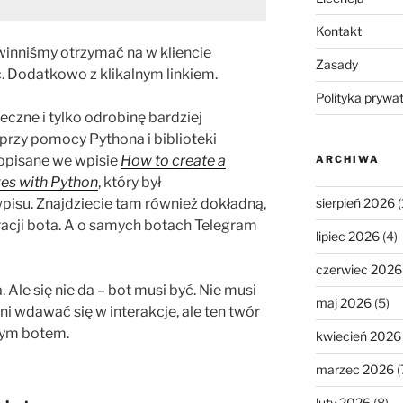
Kontakt
inniśmy otrzymać na w kliencie
Zasady
 Dodatkowo z klikalnym linkiem.
Polityka prywa
eczne i tylko odrobinę bardziej
przy pomocy Pythona i biblioteki
opisane we wpisie
How to create a
ARCHIWA
es with Python
, który był
pisu. Znajdziecie tam również dokładną,
sierpień 2026
(
racji bota. A o samych botach Telegram
lipiec 2026
(4)
czerwiec 2026
 Ale się nie da – bot musi być. Nie musi
maj 2026
(5)
 wdawać się w interakcje, ale ten twór
wym botem.
kwiecień 2026
marzec 2026
(
luty 2026
(8)