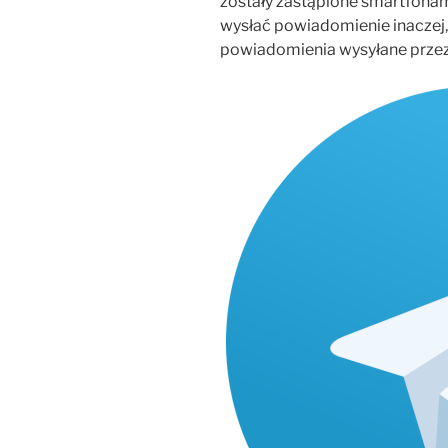
zostały zastąpione smartfonam
wysłać powiadomienie inaczej
powiadomienia wysyłane przez