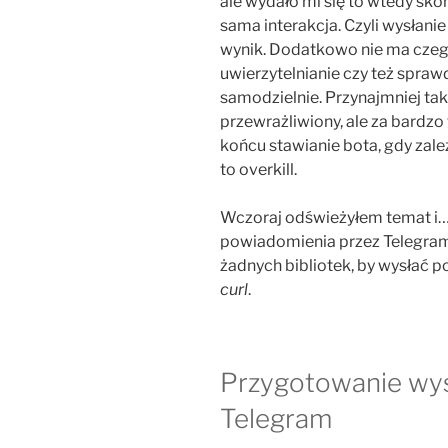
ale wydało mi się to wtedy sko
sama interakcja. Czyli wysłani
wynik. Dodatkowo nie ma czego
uwierzytelnianie czy też spra
samodzielnie. Przynajmniej ta
przewrażliwiony, ale za bardzo
końcu stawianie bota, gdy zal
to overkill.
Wczoraj odświeżyłem temat i… 
powiadomienia przez Telegram j
żadnych bibliotek, by wysłać 
curl
.
Przygotowanie wys
Telegram