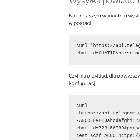
Wysyłka powiadom
Najprostszym wariantem wysła
w postaci
curl "https://api.tele
chat_id=CHATID&parse_m
Czyli na przykład, dla powyżs
konfiguracji
curl 
"https://api.telegram.
-ABCDEFGHIJabcdefghi12
chat_id=723456789&parse
test śćżń ĄŁĘĆ https:/