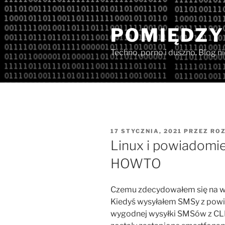
Przejdź
do
POMIĘDZY
treści
Techno, porno i duszno. Blog n
OPUBLIKOWANE
17 STYCZNIA, 2021
PRZEZ
ROZ
W
Linux i powiadomie
HOWTO
Czemu zdecydowałem się na w
Kiedyś wysyłałem SMSy z pow
wygodnej wysyłki SMSów z CLI. 