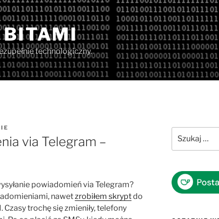
 BITAMI
iezupełnie technologiczny.
IE
Szukaj:
nia via Telegram –
ysyłanie powiadomień via Telegram?
iadomieniami, nawet
zrobiłem skrypt
do
Czasy trochę się zmieniły, telefony