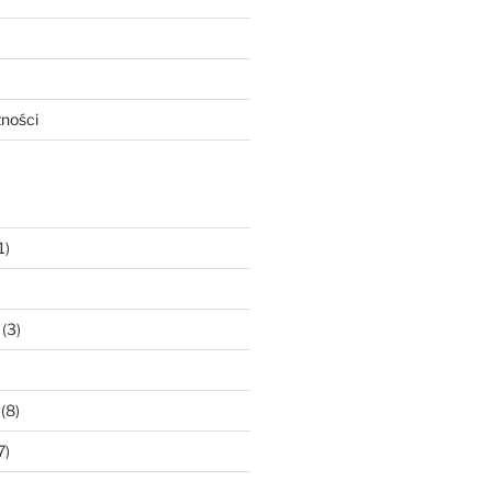
tności
1)
(3)
(8)
7)