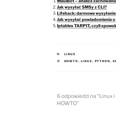
MauiBot – analiza zachowani
Jak wysyłać SMSy z CLI?
Lifehack: darmowe wysyłanie
Jak wysyłać powiadomienia o 
Iptables TARPIT, czyli spowol
KATEGORIE
LINUX
TAGI
HOWTO
,
LINUX
,
PYTHON
,
S
6 odpowiedzi na “Linux 
HOWTO”