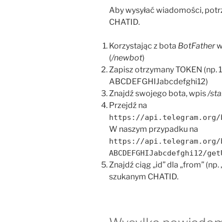
Aby wysyłać wiadomości, potr
CHATID.
Korzystając z bota
BotFather
w
(
/newbot
)
Zapisz otrzymany TOKEN (np
ABCDEFGHIJabcdefghi12)
Znajdź swojego bota, wpis
/sta
Przejdź na
https://api.telegram.org/
W naszym przypadku na
https://api.telegram.org/
ABCDEFGHIJabcdefghi12/get
Znajdź ciąg „id” dla „from” (np
szukanym CHATID.