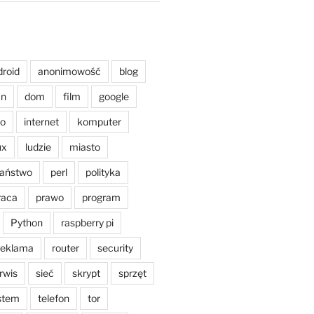
droid
anonimowość
blog
an
dom
film
google
o
internet
komputer
ux
ludzie
miasto
aństwo
perl
polityka
raca
prawo
program
Python
raspberry pi
reklama
router
security
rwis
sieć
skrypt
sprzęt
stem
telefon
tor