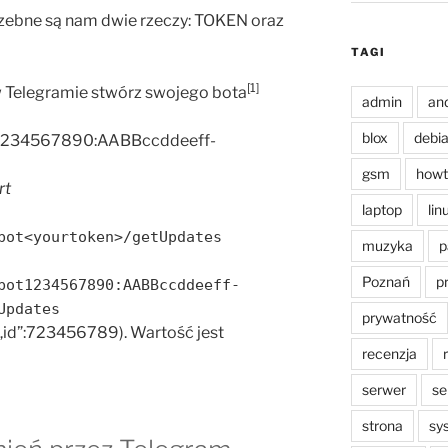
zebne są nam dwie rzeczy: TOKEN oraz
TAGI
[1]
 Telegramie stwórz swojego bota
admin
an
blox
debi
. 1234567890:AABBccddeeff-
gsm
howt
rt
laptop
lin
bot<yourtoken>/getUpdates
muzyka
p
Poznań
p
bot1234567890:AABBccddeeff-
Updates
prywatność
. „id”:723456789). Wartość jest
recenzja
serwer
se
strona
sy