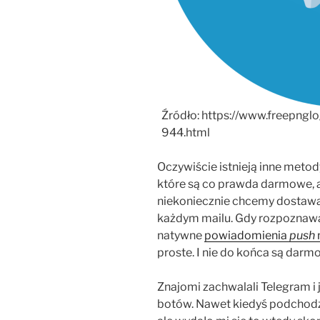
Źródło: https://www.freepng
944.html
Oczywiście istnieją inne meto
które są co prawda darmowe, al
niekoniecznie chcemy dostawa
każdym mailu. Gdy rozpoznaw
natywne
powiadomienia
push
proste. I nie do końca są darm
Znajomi zachwalali Telegram i 
botów. Nawet kiedyś podchodz