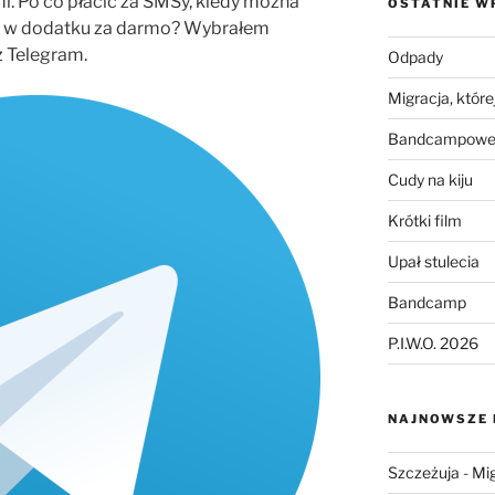
i. Po co płacić za SMSy, kiedy można
OSTATNIE W
, w dodatku za darmo? Wybrałem
 Telegram.
Odpady
Migracja, której
Bandcampowe 
Cudy na kiju
Krótki film
Upał stulecia
Bandcamp
P.I.W.O. 2026
NAJNOWSZE
Szczeżuja
-
Mig