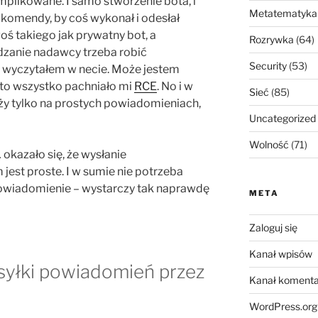
mplikowane. I samo stworzenie bota, i
Metatematyka
e komendy, by coś wykonał i odesłał
ś takiego jak prywatny bot, a
Rozrywka
(64)
wdzanie nadawcy trzeba robić
Security
(53)
k wyczytałem w necie. Może jestem
 to wszystko pachniało mi
RCE
. No i w
Sieć
(85)
eży tylko na prostych powiadomieniach,
Uncategorized
Wolność
(71)
okazało się, że wysłanie
est proste. I w sumie nie potrzeba
powiadomienie – wystarczy tak naprawdę
META
Zaloguj się
Kanał wpisów
yłki powiadomień przez
Kanał komenta
WordPress.org