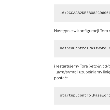
16:2CCAAB2DEEB082CD6061
Następnie w konfiguracji Tora 
HashedControlPassword﻿ 
i restartujemy Tora (
/etc/init.d/
~.arm/armrc
i uzupełniamy lini
postać:
startup.controlPassword