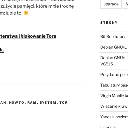
upgrade
W
zużycie pamięci, które mnie trochę
: lubię to!
STRONY
terstwa i blokowanie Tora
BitlBee tutorial
Debian GNU/Lin
k.
Debian GNU/Lin
V6515
Przydatne pole
Tabulatury ba
Virgin Mobile 
IAN
,
HOWTO
,
RAM
,
SYSTEM
,
TOR
Wiązanie krawa
Yanosik pozio
Licencja