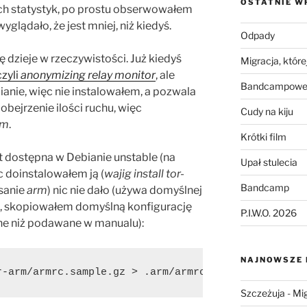
OSTATNIE W
ch statystyk, po prostu obserwowałem
wyglądało, że jest mniej, niż kiedyś.
Odpady
 dzieje w rzeczywistości. Już kiedyś
Migracja, której
zyli
anonymizing relay monitor
, ale
Bandcampowe 
anie, więc nie instalowałem, a pozwala
 obejrzenie ilości ruchu, więc
Cudy na kiju
rm
.
Krótki film
t dostępna w Debianie unstable (na
Upał stulecia
ęc doinstalowałem ją (
wajig install tor-
Bandcamp
sanie
arm
) nic nie dało (używa domyślnej
ze, skopiowałem domyślną konfigurację
P.I.W.O. 2026
nne niż podawane w manualu):
NAJNOWSZE
-arm/armrc.sample.gz > .arm/armrc﻿
Szczeżuja
-
Mig