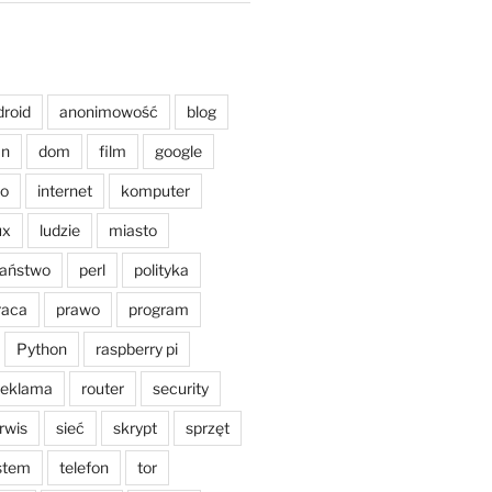
droid
anonimowość
blog
an
dom
film
google
o
internet
komputer
ux
ludzie
miasto
aństwo
perl
polityka
raca
prawo
program
8CBFA42B0B﻿﻿
Python
raspberry pi
reklama
router
security
rwis
sieć
skrypt
sprzęt
stem
telefon
tor