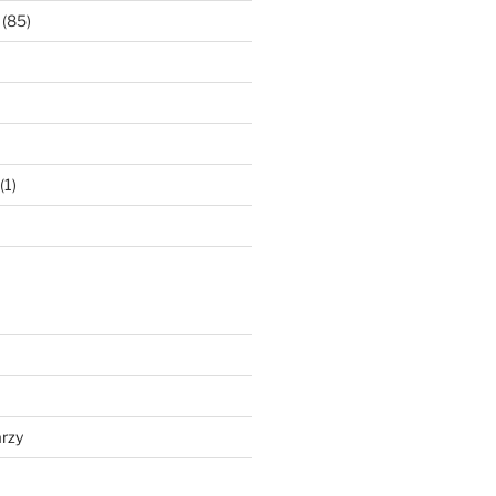
(85)
(1)
8CBFA42B0B﻿
rzy