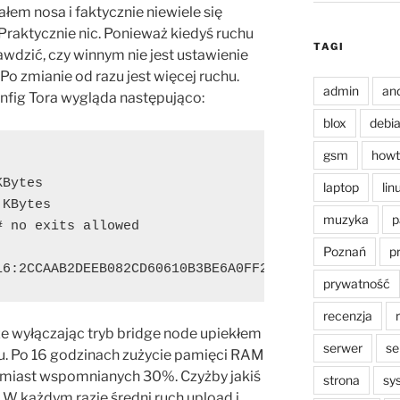
łem nosa i faktycznie niewiele się
 Praktycznie nic. Ponieważ kiedyś ruchu
TAGI
wdzić, czy winnym nie jest ustawienie
 Po zmianie od razu jest więcej ruchu.
admin
an
nfig Tora wygląda następująco:
blox
debi
gsm
howt
KBytes
laptop
lin
 KBytes
muzyka
p
# no exits allowed
Poznań
p
 16:2CCAAB2DEEB082CD60610B3BE6A0FF2A90EEFC92AD434C9C
prywatność
recenzja
że wyłączając tryb bridge node upiekłem
serwer
se
u. Po 16 godzinach zużycie pamięci RAM
zamiast wspomnianych 30%. Czyżby jakiś
strona
sy
 W każdym razie średni ruch upload i