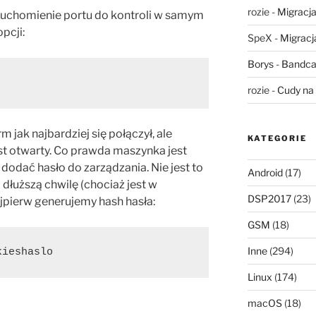
rozie
-
Migracja,
 uruchomienie portu do kontroli w samym
pcji:
SpeX
-
Migracja
Borys
-
Bandca
rozie
-
Cudy na 
jak najbardziej się połączył, ale
KATEGORIE
jest otwarty. Co prawda maszynka jest
dodać hasło do zarządzania. Nie jest to
Android
(17)
i dłuższą chwilę (chociaż jest w
DSP2017
(23)
jpierw generujemy hash hasła:
GSM
(18)
Inne
(294)
ieshaslo ﻿
Linux
(174)
macOS
(18)