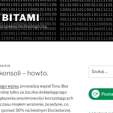
 BITAMI
iezupełnie technologiczny.
ROZIE
Szukaj:
konsoli – howto.
ego wpisu
, prowadzę węzeł Tora. Bez
robię tylko za żuczka dokładającego
iększenia anonimowości korzystających
zasu miałem wrażenie, że jedyne, co
ęć (ponad 30% na biednym Dockstarze).