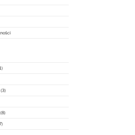
tności
1)
(3)
(8)
7)