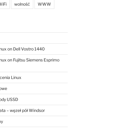
iFi
wolność
WWW
ux on Dell Vostro 1440
ux on Fujitsu Siemens Esprimo
cenia Linux
sowe
kody USSD
ta – węzeł pół Windsor
my