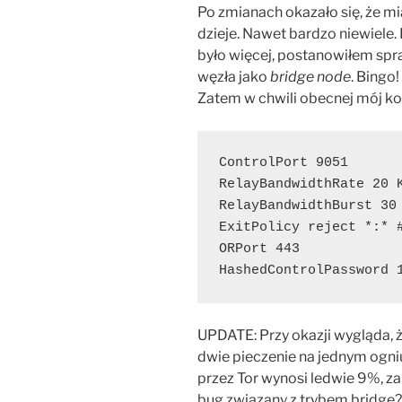
Po zmianach okazało się, że mia
dzieje. Nawet bardzo niewiele.
było więcej, postanowiłem spra
węzła jako
bridge node
. Bingo!
Zatem w chwili obecnej mój ko
ControlPort 9051
RelayBandwidthRate 20 
RelayBandwidthBurst 30
ExitPolicy reject *:* 
ORPort 443
﻿HashedControlPassword﻿
UPDATE: Przy okazji wygląda, 
dwie pieczenie na jednym ogni
przez Tor wynosi ledwie 9%, 
bug związany z trybem bridge?