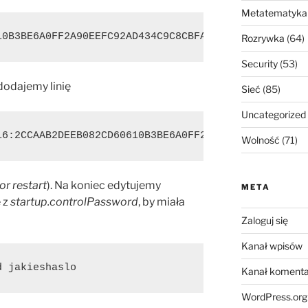
Metatematyka
0B3BE6A0FF2A90EEFC92AD434C9C8CBFA42B0B﻿
Rozrywka
(64)
Security
(53)
dodajemy linię
Sieć
(85)
Uncategorized
16:2CCAAB2DEEB082CD60610B3BE6A0FF2A90EEFC92AD434C9C
Wolność
(71)
tor restart
). Na koniec edytujemy
META
ę z
startup.controlPassword
, by miała
Zaloguj się
Kanał wpisów
﻿ jakieshaslo
Kanał komenta
WordPress.org