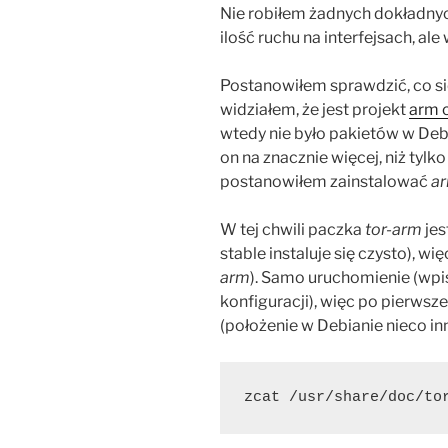
Nie robiłem żadnych dokładny
ilość ruchu na interfejsach, ale 
Postanowiłem sprawdzić, co się
widziałem, że jest projekt
arm c
wtedy nie było pakietów w Debi
on na znacznie więcej, niż tylko
postanowiłem zainstalować
a
W tej chwili paczka
tor-arm
jes
stable instaluje się czysto), wi
arm
). Samo uruchomienie (wpi
konfiguracji), więc po pierws
(położenie w Debianie nieco i
zcat /usr/share/doc/tor