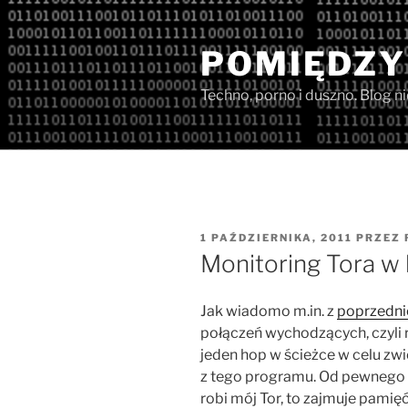
Przejdź
do
POMIĘDZY
treści
Techno, porno i duszno. Blog n
OPUBLIKOWANE
1 PAŹDZIERNIKA, 2011
PRZEZ
W
Monitoring Tora w 
Jak wiadomo m.in. z
poprzedni
połączeń wychodzących, czyli 
jeden hop w ścieżce w celu zw
z tego programu. Od pewnego c
robi mój Tor, to zajmuje pami