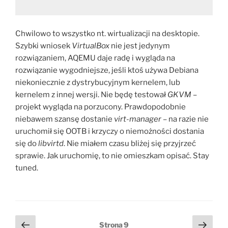
Chwilowo to wszystko nt. wirtualizacji na desktopie.
Szybki wniosek
VirtualBox
nie jest jedynym
rozwiązaniem, AQEMU daje radę i wygląda na
rozwiązanie wygodniejsze, jeśli ktoś używa Debiana
niekoniecznie z dystrybucyjnym kernelem, lub
kernelem z innej wersji. Nie będę testował
GKVM
–
projekt wygląda na porzucony. Prawdopodobnie
niebawem szansę dostanie
virt-manager
– na razie nie
uruchomił się OOTB i krzyczy o niemożności dostania
się do
libvirtd
. Nie miałem czasu bliżej się przyjrzeć
sprawie. Jak uruchomię, to nie omieszkam opisać. Stay
tuned.
Stronicowanie
Poprzednia
Nast
Strona
9