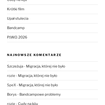
Krótki film
Upał stulecia
Bandcamp
P.I.W.O. 2026
NAJNOWSZE KOMENTARZE
Szczeżuja
-
Migracja, której nie było
rozie
-
Migracja, której nie było
SpeX
-
Migracja, której nie było
Borys
-
Bandcampowe problemy
rozie
-
Cudy na kiju