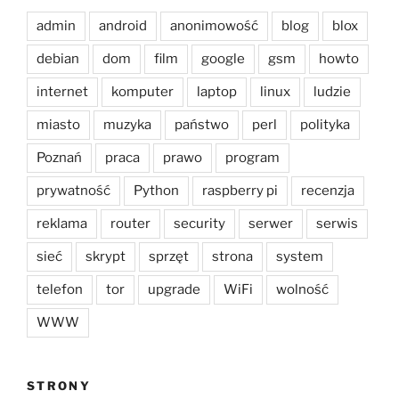
admin
android
anonimowość
blog
blox
debian
dom
film
google
gsm
howto
internet
komputer
laptop
linux
ludzie
miasto
muzyka
państwo
perl
polityka
Poznań
praca
prawo
program
prywatność
Python
raspberry pi
recenzja
reklama
router
security
serwer
serwis
sieć
skrypt
sprzęt
strona
system
telefon
tor
upgrade
WiFi
wolność
WWW
STRONY