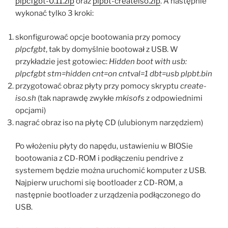
plpcfgbt-0.11.zip
oraz
plpbt-createiso.zip
. A następnie
wykonać tylko 3 kroki:
skonfigurować opcje bootowania przy pomocy
plpcfgbt
, tak by domyślnie bootował z USB. W
przykładzie jest gotowiec:
Hidden boot with usb:
plpcfgbt stm=hidden cnt=on cntval=1 dbt=usb plpbt.bin
przygotować obraz płyty przy pomocy skryptu
create-
iso.sh
(tak naprawdę zwykłe
mkisofs
z odpowiednimi
opcjami)
nagrać obraz iso na płytę CD (ulubionym narzędziem)
Po włożeniu płyty do napędu, ustawieniu w BIOSie
bootowania z CD-ROM i podłączeniu pendrive z
systemem będzie można uruchomić komputer z USB.
Najpierw uruchomi się bootloader z CD-ROM, a
następnie bootloader z urządzenia podłączonego do
USB.