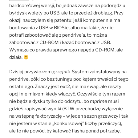
hardcore’owej wersji, bo jednak zawsze na podorędziu
był dysk wpięty po USB, ale to przecież drobiazg. Przy
okazji nauczyłem się patentu: jeśli komputer nie ma
bootowania z USB w BIOSie, albo ma takie, że nie
potrafi zabootować się z pendrive’a, to można
zabootować z CD-ROM i kazać bootować z USB.
Wymaga co prawda sprawnego napędu CD-ROM, ale
działa.
Dzisiaj przywiozłem
grzejnik
. System zainstalowany na
pendrive, póki co bez tuningu pod kątem trwałości tego
ostatniego. Znaczy jest ext2, nie ma swap, ale reszty
opcji nie miałem kiedy włączyć. Oczywiście tym razem
nie będzie dysku tylko do odczytu, bo
mprime
musi
gdzieś zapisywać wyniki (BTW przechodzę wyłącznie
na wstępną faktoryzację – w jeden sezon grzewczy i tak
nie jestem w stanie „konkursowej” liczby przeliczyć),
ale to nie powód, by katować flasha ponad potrzebę.