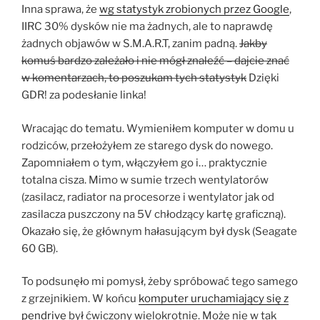
Inna sprawa, że
wg statystyk zrobionych przez Google
,
IIRC 30% dysków nie ma żadnych, ale to naprawdę
żadnych objawów w S.M.A.R.T, zanim padną.
Jakby
komuś bardzo zależało i nie mógł znaleźć – dajcie znać
w komentarzach, to poszukam tych statystyk
Dzięki
GDR! za podesłanie linka!
Wracając do tematu. Wymieniłem komputer w domu u
rodziców, przełożyłem ze starego dysk do nowego.
Zapomniałem o tym, włączyłem go i… praktycznie
totalna cisza. Mimo w sumie trzech wentylatorów
(zasilacz, radiator na procesorze i wentylator jak od
zasilacza puszczony na 5V chłodzący kartę graficzną).
Okazało się, że głównym hałasującym był dysk (Seagate
60 GB).
To podsunęło mi pomysł, żeby spróbować tego samego
z grzejnikiem. W końcu
komputer uruchamiający się z
pendrive
był ćwiczony wielokrotnie. Może nie w tak