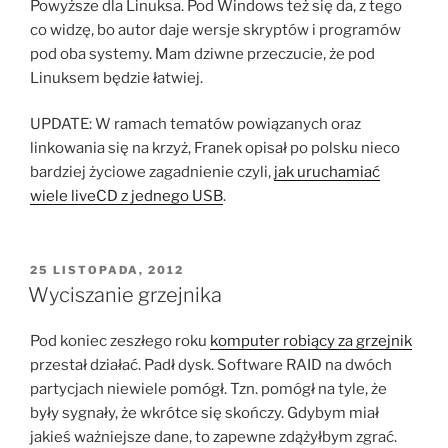
Powyższe dla Linuksa. Pod Windows też się da, z tego
co widzę, bo autor daje wersje skryptów i programów
pod oba systemy. Mam dziwne przeczucie, że pod
Linuksem będzie łatwiej.
UPDATE: W ramach tematów powiązanych oraz
linkowania się na krzyż, Franek opisał po polsku nieco
bardziej życiowe zagadnienie czyli,
jak uruchamiać
wiele liveCD z jednego USB
.
OPUBLIKOWANE
25 LISTOPADA, 2012
W
Wyciszanie grzejnika
Pod koniec zeszłego roku
komputer robiący za grzejnik
przestał działać. Padł dysk. Software RAID na dwóch
partycjach niewiele pomógł. Tzn. pomógł na tyle, że
były sygnały, że wkrótce się skończy. Gdybym miał
jakieś ważniejsze dane, to zapewne zdążyłbym zgrać.