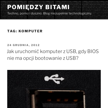
Przejdź
POMIĘDZY BITAMI
do
Techno, porno i duszno. Blog niezupełnie technologiczny.
treści
TAG:
KOMPUTER
OPUBLIKOWANE
24 GRUDNIA, 2012
W
Jak uruchomić komputer z USB, gdy BIOS
nie ma opcji bootowanie z USB?