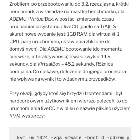
Zrobiłem, po przebootowaniu do 3.2, rzecz jasna, krótki
benchmark, a w zasadzie namiastkę benchmarku, dla
AQEMU
i
VirtualBox
, w postaci zmierzenia czasu
uruchamiania systemu z liveCD (padło na
T(A)ILS
–
akurat nowe wydanie jest; 1GB RAM dla wirtualki, 1
CPU, parę uruchomień, ustawienia zbliżone do
domyślnych). Dla
AQEMU
bootowanie (do momentu
pierwszej interaktywności) trwało zwykle 44,9
sekundy, dla
VirtualBox
– 45,2 sekundy. Różnica
pomijalna. Co ciekawe, dołożenie drugiego procesora
nie wpływa na wynik i to w żadnym z przypadków.
Przy okazji, gdyby ktoś się brzydził frontendami i był
hardcore’owym użytkownikiem wiersza poleceń, to do
uruchomienia liveCD z w pliku o nazwie plik.iso użyciem
KVM
wystarczy:
kvm -m 1024 -vga vmware -boot d -cdrom plik