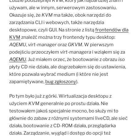
Ludzie podszepnęli
KVM
, który jak najbardziej znam i
używam, ale w innym, serwerowym zastosowaniu.
Okazuje się, że
KVM
ma także, obok narzędzi do
zarządzania CLI i webowych, także narzędzia
desktopowe, czyli GUI. Na stronie z listą
frontendów dla
KVM
znaleźć można trzy frontendy typu desktop:
AQEMU
,
virt-manager
oraz
GKVM
. W pierwszym
podejściu przeoczyłem
virt-managera
i wziąłem się za
AQEMU
. Już miałem orzec, że bootowanie z obrazu
iso
płyty CD nie działa, ale dogrzebałem się do ustawienia,
które pozwala wybrać medium (i które nie jest
zapamiętywane,
bug zgłoszony
).
Po tym było już z górki. Wirtualizacja desktopu z
użyciem
KVM
generalnie po prostu działa. Nie
testowałem jakoś specjalnie mocno, bo służy mi to
głównie do zabaw z różnymi systemami liveCD, ale sieć
działa, bootowanie z CD-ROM działa, przeglądarka
działa. Zarządzanie, wygląd i dostęp do opcji też