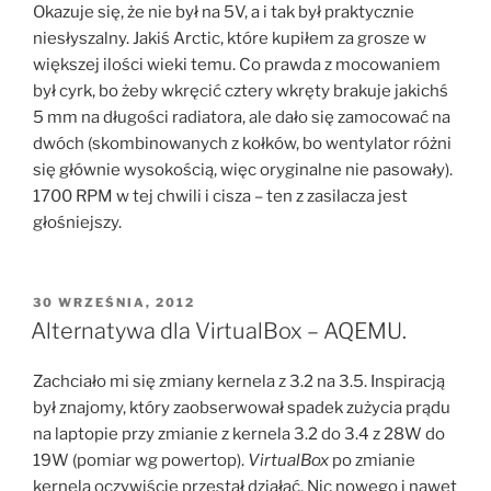
Okazuje się, że nie był na 5V, a i tak był praktycznie
niesłyszalny. Jakiś Arctic, które kupiłem za grosze w
większej ilości wieki temu. Co prawda z mocowaniem
był cyrk, bo żeby wkręcić cztery wkręty brakuje jakichś
5 mm na długości radiatora, ale dało się zamocować na
dwóch (skombinowanych z kołków, bo wentylator różni
się głównie wysokością, więc oryginalne nie pasowały).
1700 RPM w tej chwili i cisza – ten z zasilacza jest
głośniejszy.
OPUBLIKOWANE
30 WRZEŚNIA, 2012
W
Alternatywa dla VirtualBox – AQEMU.
Zachciało mi się zmiany kernela z 3.2 na 3.5. Inspiracją
był znajomy, który zaobserwował spadek zużycia prądu
na laptopie przy zmianie z kernela 3.2 do 3.4 z 28W do
19W (pomiar wg powertop).
VirtualBox
po zmianie
kernela oczywiście przestał działać. Nic nowego i nawet