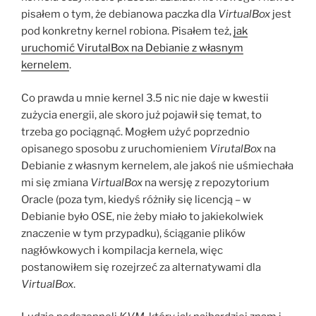
pisałem o tym, że debianowa paczka dla
VirtualBox
jest
pod konkretny kernel robiona. Pisałem też,
jak
uruchomić VirutalBox na Debianie z własnym
kernelem
.
Co prawda u mnie kernel 3.5 nic nie daje w kwestii
zużycia energii, ale skoro już pojawił się temat, to
trzeba go pociągnąć. Mogłem użyć poprzednio
opisanego sposobu z uruchomieniem
VirutalBox
na
Debianie z własnym kernelem, ale jakoś nie uśmiechała
mi się zmiana
VirtualBox
na wersję z repozytorium
Oracle (poza tym, kiedyś różniły się licencją – w
Debianie było OSE, nie żeby miało to jakiekolwiek
znaczenie w tym przypadku), ściąganie plików
nagłówkowych i kompilacja kernela, więc
postanowiłem się rozejrzeć za alternatywami dla
VirtualBox
.