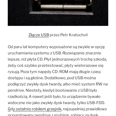
Złącze USB
przez Petr Kratochvil
Od paru lat komputery wyposażone są zwykle w opcję
uruchamiania systemu z USB. Rozwiązanie znacznie
lepsze, niż płyta CD. Płyt jednorazowych trochę szkoda,
żeby coś szybko przetestować, płyty wielorazowe się
rysują. Poza tym napędy CD-ROM mają długie czasy
dostępu i są głośne. Dodatkowo, pod USB można
podłączyć zwykły dysk twardy, albo mieć system RW na
pendrive. Niestety, kiedyś bootowanie z USB było
rzadkością. A nawet jeśli było, to urządzenie bywało
widoczne nie jako zwykły dysk twardy, tylko USB-FDD.
G
d
y ostatnio robiłem grzejnik
, najzupełniej prawidłowo
przygotowany pendrive z grub’em, robiący za dysk