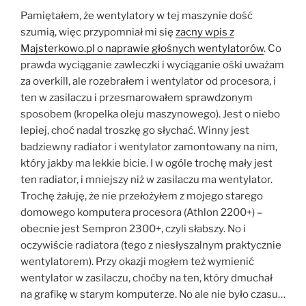
Pamiętałem, że wentylatory w tej maszynie dość
szumią, więc przypomniał mi się
zacny wpis z
Majsterkowo.pl o naprawie głośnych wentylatorów
. Co
prawda wyciąganie zawleczki i wyciąganie ośki uważam
za overkill, ale rozebrałem i wentylator od procesora, i
ten w zasilaczu i przesmarowałem sprawdzonym
sposobem (kropelka oleju maszynowego). Jest o niebo
lepiej, choć nadal troszkę go słychać. Winny jest
badziewny radiator i wentylator zamontowany na nim,
który jakby ma lekkie bicie. I w ogóle trochę mały jest
ten radiator, i mniejszy niż w zasilaczu ma wentylator.
Trochę żałuję, że nie przełożyłem z mojego starego
domowego komputera procesora (Athlon 2200+) –
obecnie jest Sempron 2300+, czyli słabszy. No i
oczywiście radiatora (tego z niesłyszalnym praktycznie
wentylatorem). Przy okazji mogłem też wymienić
wentylator w zasilaczu, choćby na ten, który dmuchał
na grafikę w starym komputerze. No ale nie było czasu…