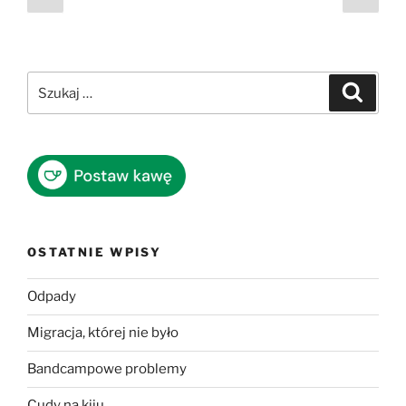
strona
stro
wpisów
Szukaj:
Szukaj
OSTATNIE WPISY
Odpady
Migracja, której nie było
Bandcampowe problemy
Cudy na kiju