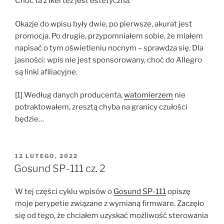
Choć ta z Ikei też jest estetyczna.
Okazje do wpisu były dwie, po pierwsze, akurat jest
promocja. Po drugie, przypomniałem sobie, że miałem
napisać o tym oświetleniu nocnym – sprawdza się. Dla
jasności: wpis nie jest sponsorowany, choć do Allegro
są linki afiliacyjne.
[1] Według danych producenta,
watomierzem
nie
potraktowałem, zresztą chyba na granicy czułości
będzie…
OPUBLIKOWANE
12 LUTEGO, 2022
W
Gosund SP-111 cz. 2
W tej części cyklu wpisów o
Gosund SP-111
opiszę
moje perypetie związane z wymianą firmware. Zaczęło
się od tego, że chciałem uzyskać możliwość sterowania