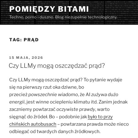
Przejdź
POMIĘDZY BITAMI
do
Techno, porno i duszno. Blog niezupełnie technologiczny.
treści
TAG:
PRĄD
OPUBLIKOWANE
15 MAJA, 2026
W
Czy LLMy mogą oszczędzać prąd?
Czy LLMy mogą oszczędzać prąd? To pytanie wydaje
się na pierwszy rzut oka dziwne, bo
przecież
powszechnie wiadomo
, że AI
zużywa dużo
energii
, jest winne ociepleniu klimatu itd. Zanim jednak
zaczniemy powtarzać
oczywiste prawdy
, warto
sięgnąć do źródeł. Bo – podobnie jak
było to przy
chińskich autobusach
– powtarzana prawda może nieco
odbiegać od twardych danych źródłowych.