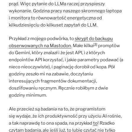
prąd. Więc pytanie do LLMa raczej przyspieszy
wykonanie. Godzina pracy naszego skromnego laptopa
i monitora to równowartość energetyczna od
kilkudziesięciu do kilkuset zapytań do LLM.
Przykład z mojego podwórka, to
skrypt do backupu
[3]
obserwowanych na Mastodon
. Małe kilka
promptów
do Gemini, który znalazł i że jest API, i z których
endpointów API korzystać, i jakie parametry podawać (a
nieco nieoczywiste), i paginację dorobił od kopa. Pół
godziny zeszło mi na zabawie, doczytaniu
interesujących fragmentów dokumentacji,
doszlifowaniu ręcznym. Ręcznie robiłbym z dwie
godziny minimum.
Ale przecież
są badania
na to, że programistom
się wydaje, że ich produktywność przy użyciu AI rośnie,
a tak naprawdę to ona spada, na przykład
to
! Rzadko
czytam badania, ale jeśli już, to lubię czytać nie tylko