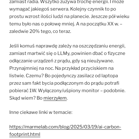
zamiast radia. Wszytko zużywa
trochę
energii. I może
wymagać jakiegoś serwera. Kolejny czynnik to po
prostu wzrost ilości ludzi na planecie. Jeszcze pół wieku
temu było nas o połowę mniej. A na początku XX w. –
zaledwie 20% tego, co teraz.
Jeśli komuś naprawdę zależy na oszczędzaniu energii,
zamiast martwić się o LLMy, powinien dbać o fizyczne
odłączanie urządzeń z prądu, gdy są nieużywane.
Przynajmniej na noc. Na przykład przyciskiem na
listwie. Czemu? Bo pojedynczy zasilacz od laptopa
przez sam fakt bycia podłączonym do prądu potrafi
pobierać 1W. Wyłączony/uśpiony monitor – podobnie.
Skąd wiem? Bo
mierzyłem
.
Inne ciekawe linki w temacie:
https://marmelab.com/blog/2025/03/19/ai-carbon-
footprint.html