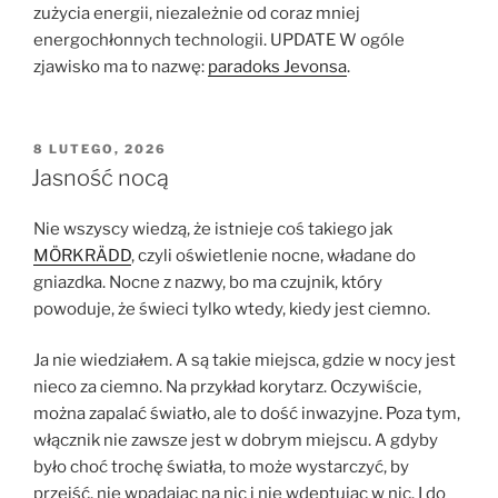
zużycia energii, niezależnie od coraz mniej
energochłonnych technologii. UPDATE W ogóle
zjawisko ma to nazwę:
paradoks Jevonsa
.
OPUBLIKOWANE
8 LUTEGO, 2026
W
Jasność nocą
Nie wszyscy wiedzą, że istnieje coś takiego jak
MÖRKRÄDD
, czyli oświetlenie nocne, władane do
gniazdka. Nocne z nazwy, bo ma czujnik, który
powoduje, że świeci tylko wtedy, kiedy jest ciemno.
Ja nie wiedziałem. A są takie miejsca, gdzie w nocy jest
nieco za ciemno. Na przykład korytarz. Oczywiście,
można zapalać światło, ale to dość inwazyjne. Poza tym,
włącznik nie zawsze jest w dobrym miejscu. A gdyby
było choć trochę światła, to może wystarczyć, by
przejść, nie wpadając na nic i nie wdeptując w nic. I do