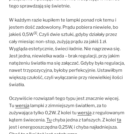
tego sprawdzają się świetnie.
W każdym razie kupiłem te lampki ponad rok temu i
jestem dość zadowolony. Prądu pobiera niewiele, bo
[1]
jakieś 0,5W
. Czyli dwie sztuki, gdyby działały przez
cały miesiąc non-stop, zużyją prądu za jakiś 1 zł.
Wygląda estetycznie, świeci ładnie. Nie nagrzewa się.
Jest jedna, niewielka wada – brak regulacji, przy jakim
natężeniu światła ma się załączać. Gdyby była regulacja,
nawet trzypozycyjna, byłoby perfekcyjnie. Ustawiłbym
większą czułość, czyli wyłączanie przy niewielkiej ilości
światła.
Oczywiście rozwiązań tego typu jest znacznie więcej.
Tu
wersja
lampki z zimniejszym światłem, za to
zużywająca tylko 0,2W. Z kolei tu
wersja
z regulowanym
kątem świecenia.
Tu
chyba jedna z tańszych. Z kolei
ta
jest i energooszczędna 0,25W, i chyba najładniejsza.