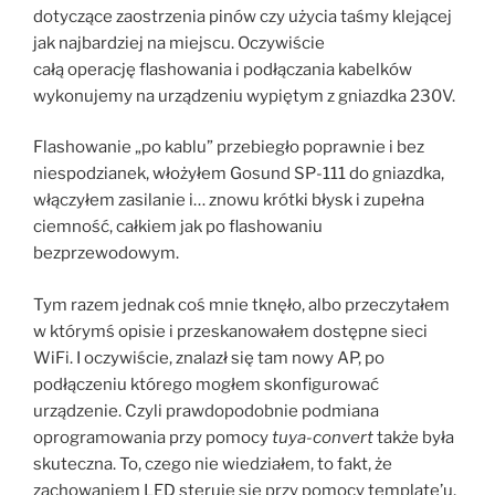
dotyczące zaostrzenia pinów czy użycia taśmy klejącej
jak najbardziej na miejscu. Oczywiście
całą operację flashowania i podłączania kabelków
wykonujemy na urządzeniu wypiętym z gniazdka 230V.
Flashowanie „po kablu” przebiegło poprawnie i bez
niespodzianek, włożyłem Gosund SP-111 do gniazdka,
włączyłem zasilanie i… znowu krótki błysk i zupełna
ciemność, całkiem jak po flashowaniu
bezprzewodowym.
Tym razem jednak coś mnie tknęło, albo przeczytałem
w którymś opisie i przeskanowałem dostępne sieci
WiFi. I oczywiście, znalazł się tam nowy AP, po
podłączeniu którego mogłem skonfigurować
urządzenie. Czyli prawdopodobnie podmiana
oprogramowania przy pomocy
tuya-convert
także była
skuteczna. To, czego nie wiedziałem, to fakt, że
zachowaniem LED steruje się przy pomocy template’u,