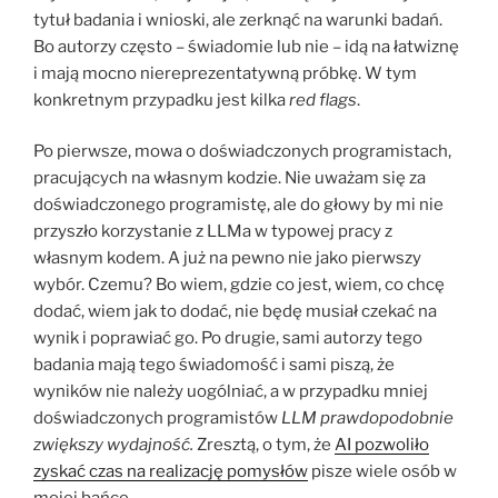
tytuł badania i wnioski, ale zerknąć na warunki badań.
Bo autorzy często – świadomie lub nie – idą na łatwiznę
i mają mocno niereprezentatywną próbkę. W tym
konkretnym przypadku jest kilka
red flags
.
Po pierwsze, mowa o doświadczonych programistach,
pracujących na własnym kodzie. Nie uważam się za
doświadczonego programistę, ale do głowy by mi nie
przyszło korzystanie z LLMa w typowej pracy z
własnym kodem. A już na pewno nie jako pierwszy
wybór. Czemu? Bo wiem, gdzie co jest, wiem, co chcę
dodać, wiem jak to dodać, nie będę musiał czekać na
wynik i poprawiać go. Po drugie, sami autorzy tego
badania mają tego świadomość i sami piszą, że
wyników nie należy uogólniać, a w przypadku mniej
doświadczonych programistów
LLM prawdopodobnie
zwiększy wydajność.
Zresztą, o tym, że
AI pozwoliło
zyskać czas na realizację pomysłów
pisze wiele osób w