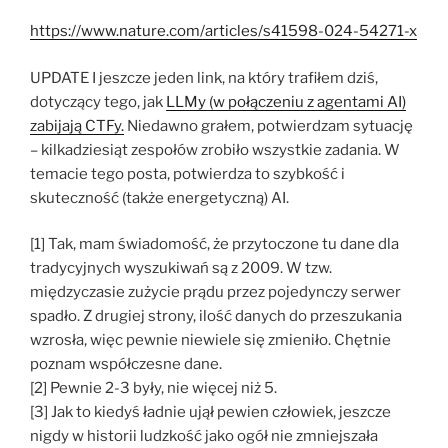
https://www.nature.com/articles/s41598-024-54271-x
UPDATE I jeszcze jeden link, na który trafiłem dziś,
dotyczący tego, jak
LLMy (w połączeniu z agentami AI)
zabijają CTFy.
Niedawno grałem, potwierdzam sytuację
– kilkadziesiąt zespołów zrobiło wszystkie zadania. W
temacie tego posta, potwierdza to szybkość i
skuteczność (także energetyczną) AI.
[1] Tak, mam świadomość, że przytoczone tu dane dla
tradycyjnych wyszukiwań są z 2009. W tzw.
międzyczasie zużycie prądu przez pojedynczy serwer
spadło. Z drugiej strony, ilość danych do przeszukania
wzrosła, więc pewnie niewiele się zmieniło. Chętnie
poznam współczesne dane.
[2] Pewnie 2-3 były, nie więcej niż 5.
[3] Jak to kiedyś ładnie ujął pewien człowiek, jeszcze
nigdy w historii ludzkość jako ogół nie zmniejszała