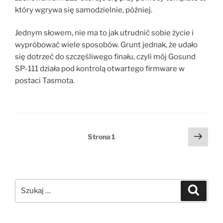
który wgrywa się samodzielnie, później.
Jednym słowem, nie ma to jak utrudnić sobie życie i
wypróbować wiele sposobów. Grunt jednak, że udało
się dotrzeć do szczęśliwego finału, czyli mój Gosund
SP-111 działa pod kontrolą otwartego firmware w
postaci Tasmota.
Stronicowanie
Nast
Strona
1
stro
wpisów
Szukaj:
Szukaj