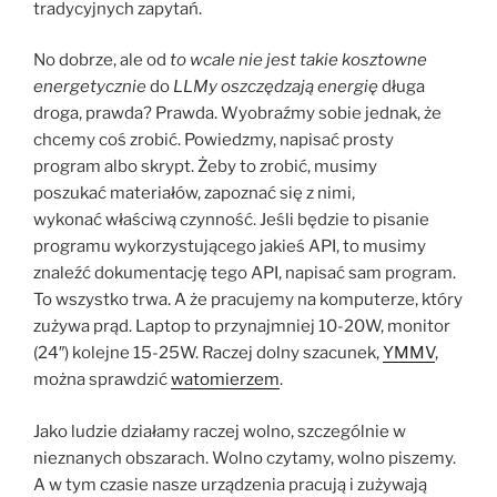
tradycyjnych zapytań.
No dobrze, ale od
to wcale nie jest takie kosztowne
energetycznie
do
LLMy oszczędzają energię
długa
droga, prawda? Prawda. Wyobraźmy sobie jednak, że
chcemy coś zrobić. Powiedzmy, napisać prosty
program albo skrypt. Żeby to zrobić, musimy
poszukać materiałów, zapoznać się z nimi,
wykonać właściwą czynność. Jeśli będzie to pisanie
programu wykorzystującego jakieś API, to musimy
znaleźć dokumentację tego API, napisać sam program.
To wszystko trwa. A że pracujemy na komputerze, który
zużywa prąd. Laptop to przynajmniej 10-20W, monitor
(24″) kolejne 15-25W. Raczej dolny szacunek,
YMMV
,
można sprawdzić
watomierzem
.
Jako ludzie działamy raczej wolno, szczególnie w
nieznanych obszarach. Wolno czytamy, wolno piszemy.
A w tym czasie nasze urządzenia pracują i zużywają