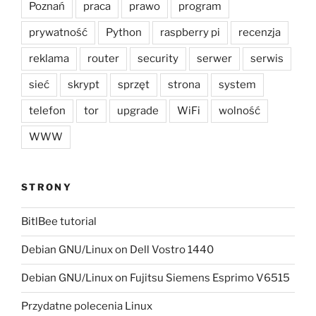
Poznań
praca
prawo
program
prywatność
Python
raspberry pi
recenzja
reklama
router
security
serwer
serwis
sieć
skrypt
sprzęt
strona
system
telefon
tor
upgrade
WiFi
wolność
WWW
STRONY
BitlBee tutorial
Debian GNU/Linux on Dell Vostro 1440
Debian GNU/Linux on Fujitsu Siemens Esprimo V6515
Przydatne polecenia Linux