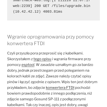
smarthack-web.log:[I 211220 22:07:17 
web:2239] 200 GET /files/upgrade.bin 
(10.42.42.12) 4003.81ms
Wgranie oprogramowania przy pomocy
konwertera FTDI
Czyli przyszła pora przeprosić się z kabelkami.
Skorzystałem z
tego opisu
i wgrania firmware przy
pomocy
esptool
. W zasadzie uznałbym go za bardzo
dobry, jednak przestrzegam przed poleganiem na
kolorach kabli ze zdjęć. Zawsze należy czytać opisy
pinów i łączyć zgodnie z opisem. Wpis ten jest dobrym
przykładem, bo zdjęcie
konwertera FTDI
pochodzi
bowiem prawdopodobnie z innego podłączenia, niż
zdjęcie samego Gosund SP-111 z podłączonymi
kabelkami. Tak czy inaczej, opis jest dobry, uwagi