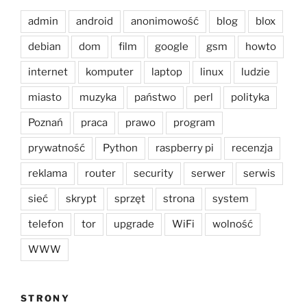
admin
android
anonimowość
blog
blox
debian
dom
film
google
gsm
howto
internet
komputer
laptop
linux
ludzie
miasto
muzyka
państwo
perl
polityka
Poznań
praca
prawo
program
prywatność
Python
raspberry pi
recenzja
reklama
router
security
serwer
serwis
sieć
skrypt
sprzęt
strona
system
telefon
tor
upgrade
WiFi
wolność
WWW
STRONY