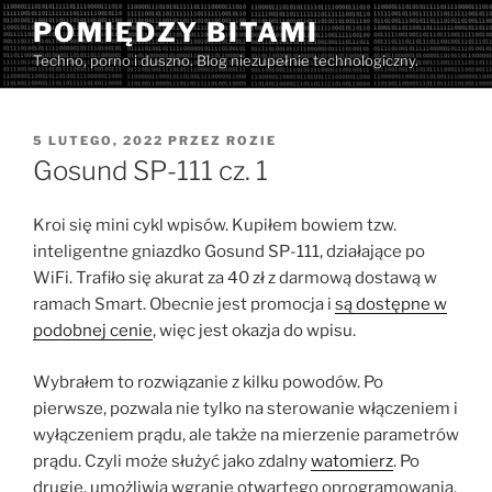
Przejdź
POMIĘDZY BITAMI
do
Techno, porno i duszno. Blog niezupełnie technologiczny.
treści
OPUBLIKOWANE
5 LUTEGO, 2022
PRZEZ
ROZIE
W
Gosund SP-111 cz. 1
Kroi się mini cykl wpisów. Kupiłem bowiem tzw.
inteligentne gniazdko Gosund SP-111, działające po
WiFi. Trafiło się akurat za 40 zł z darmową dostawą w
ramach Smart. Obecnie jest promocja i
są dostępne w
podobnej cenie
, więc jest okazja do wpisu.
Wybrałem to rozwiązanie z kilku powodów. Po
pierwsze, pozwala nie tylko na sterowanie włączeniem i
wyłączeniem prądu, ale także na mierzenie parametrów
prądu. Czyli może służyć jako zdalny
watomierz
. Po
drugie, umożliwia wgranie otwartego oprogramowania.