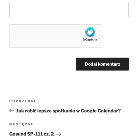
Nawigacja
Poprzedni
POPRZEDNI
wpisu
wpis
Jak robić lepsze spotkania w Google Calendar?
Następny
NASTĘPNE
wpis
Gosund SP-111 cz. 2