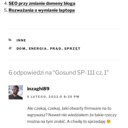
SEO przy zmianie domeny bloga
Rozważania o wymianie laptopa
KATEGORIE
INNE
TAGI
DOM
,
ENERGIA
,
PRĄD
,
SPRZĘT
6 odpowiedzi na “Gosund SP-111 cz. 1”
inzaghi89
5 LUTEGO, 2022 O 8:25 PM
Ale czekaj, czekaj. Jaki otwarty firmware na to
wgrywasz? Nawet nie wiedziałem że takie rzeczy
można na tym zrobić. A chwilę to sprzedaję