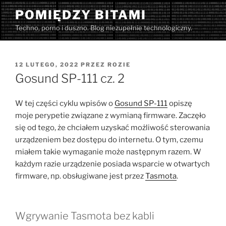
Przejdź
POMIĘDZY BITAMI
do
Techno, porno i duszno. Blog niezupełnie technologiczny.
treści
OPUBLIKOWANE
12 LUTEGO, 2022
PRZEZ
ROZIE
W
Gosund SP-111 cz. 2
W tej części cyklu wpisów o
Gosund SP-111
opiszę
moje perypetie związane z wymianą firmware. Zaczęło
się od tego, że chciałem uzyskać możliwość sterowania
urządzeniem bez dostępu do internetu. O tym, czemu
miałem takie wymaganie może następnym razem. W
każdym razie urządzenie posiada wsparcie w otwartych
firmware, np. obsługiwane jest przez
Tasmota
.
Wgrywanie Tasmota bez kabli