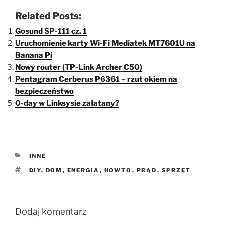
Related Posts:
Gosund SP-111 cz. 1
Uruchomienie karty Wi-Fi Mediatek MT7601U na
Banana Pi
Nowy router (TP-Link Archer C50)
Pentagram Cerberus P6361 – rzut okiem na
bezpieczeństwo
0-day w Linksysie załatany?
KATEGORIE
INNE
TAGI
DIY
,
DOM
,
ENERGIA
,
HOWTO
,
PRĄD
,
SPRZĘT
Dodaj komentarz