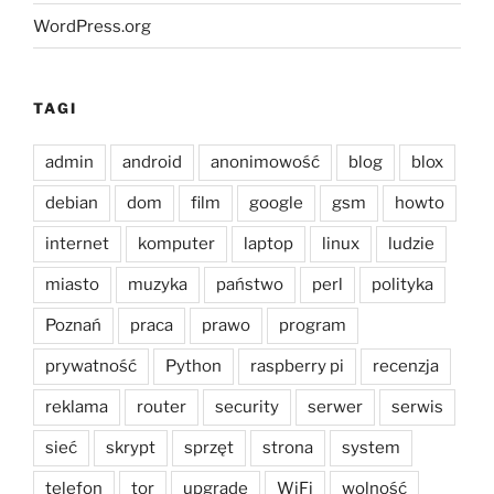
WordPress.org
TAGI
admin
android
anonimowość
blog
blox
debian
dom
film
google
gsm
howto
internet
komputer
laptop
linux
ludzie
miasto
muzyka
państwo
perl
polityka
Poznań
praca
prawo
program
prywatność
Python
raspberry pi
recenzja
reklama
router
security
serwer
serwis
sieć
skrypt
sprzęt
strona
system
telefon
tor
upgrade
WiFi
wolność