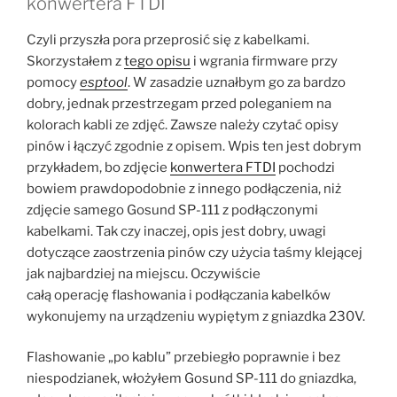
konwertera FTDI
Czyli przyszła pora przeprosić się z kabelkami.
Skorzystałem z
tego opisu
i wgrania firmware przy
pomocy
esptool
. W zasadzie uznałbym go za bardzo
dobry, jednak przestrzegam przed poleganiem na
kolorach kabli ze zdjęć. Zawsze należy czytać opisy
pinów i łączyć zgodnie z opisem. Wpis ten jest dobrym
przykładem, bo zdjęcie
konwertera FTDI
pochodzi
bowiem prawdopodobnie z innego podłączenia, niż
zdjęcie samego Gosund SP-111 z podłączonymi
kabelkami. Tak czy inaczej, opis jest dobry, uwagi
dotyczące zaostrzenia pinów czy użycia taśmy klejącej
jak najbardziej na miejscu. Oczywiście
całą operację flashowania i podłączania kabelków
wykonujemy na urządzeniu wypiętym z gniazdka 230V.
Flashowanie „po kablu” przebiegło poprawnie i bez
niespodzianek, włożyłem Gosund SP-111 do gniazdka,