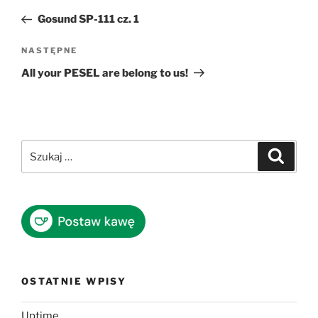
wpisu
wpis
Gosund SP-111 cz. 1
Następny
NASTĘPNE
wpis
All your PESEL are belong to us!
Szukaj:
Szukaj
OSTATNIE WPISY
Uptime