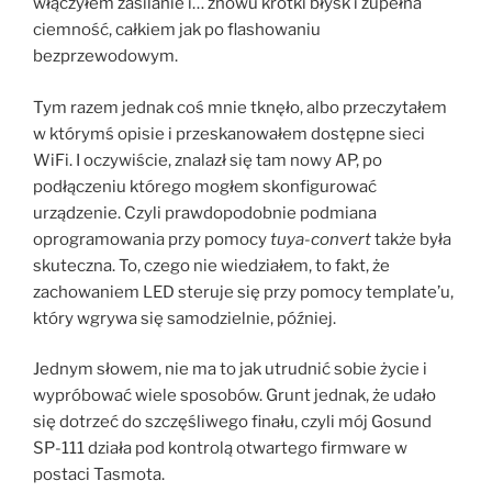
włączyłem zasilanie i… znowu krótki błysk i zupełna
ciemność, całkiem jak po flashowaniu
bezprzewodowym.
Tym razem jednak coś mnie tknęło, albo przeczytałem
w którymś opisie i przeskanowałem dostępne sieci
WiFi. I oczywiście, znalazł się tam nowy AP, po
podłączeniu którego mogłem skonfigurować
urządzenie. Czyli prawdopodobnie podmiana
oprogramowania przy pomocy
tuya-convert
także była
skuteczna. To, czego nie wiedziałem, to fakt, że
zachowaniem LED steruje się przy pomocy template’u,
który wgrywa się samodzielnie, później.
Jednym słowem, nie ma to jak utrudnić sobie życie i
wypróbować wiele sposobów. Grunt jednak, że udało
się dotrzeć do szczęśliwego finału, czyli mój Gosund
SP-111 działa pod kontrolą otwartego firmware w
postaci Tasmota.