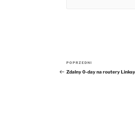
Nawigacja
Poprzedni
POPRZEDNI
wpisu
wpis
Zdalny 0-day na routery Linksy