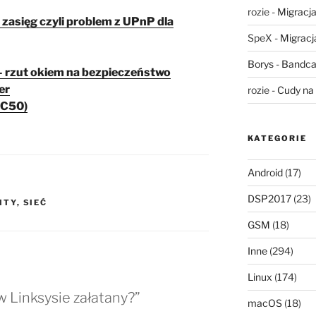
rozie
-
Migracja,
 zasięg czyli problem z UPnP dla
SpeX
-
Migracja
Borys
-
Bandca
 rzut okiem na bezpieczeństwo
er
rozie
-
Cudy na 
 C50)
KATEGORIE
Android
(17)
DSP2017
(23)
ITY
,
SIEĆ
GSM
(18)
Inne
(294)
Linux
(174)
 Linksysie załatany?”
macOS
(18)