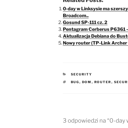
Related Posts:
0-day w Linksysie ma szerszy
Broadcom..
Gosund SP-111 cz. 2
Pentagram Cerberus P6361 –
Aktualizacja Debiana do Bust
Nowy router (TP-Link Archer
KATEGORIE
SECURITY
TAGI
BUG
,
DOM
,
ROUTER
,
SECUR
3 odpowiedzi na “0-day w