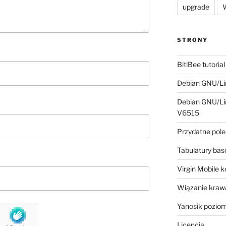
upgrade
W
STRONY
BitlBee tutorial
Debian GNU/Lin
Debian GNU/Lin
V6515
Przydatne pole
Tabulatury ba
Virgin Mobile 
Wiązanie krawa
Yanosik pozio
Licencja