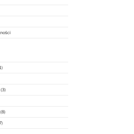
tności
1)
(3)
(8)
7)