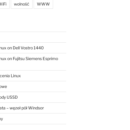
iFi
wolność
WWW
ux on Dell Vostro 1440
ux on Fujitsu Siemens Esprimo
cenia Linux
sowe
kody USSD
ta – węzeł pół Windsor
my