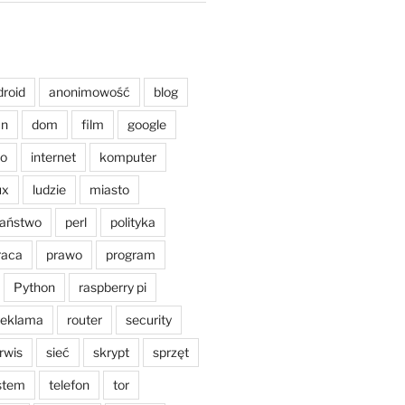
droid
anonimowość
blog
an
dom
film
google
o
internet
komputer
ux
ludzie
miasto
aństwo
perl
polityka
raca
prawo
program
Python
raspberry pi
reklama
router
security
rwis
sieć
skrypt
sprzęt
stem
telefon
tor