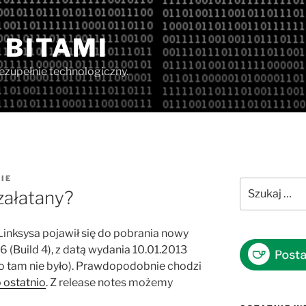
 BITAMI
iezupełnie technologiczny.
IE
Szukaj:
załatany?
Linksysa pojawił się do pobrania nowy
 (Build 4) , z datą wydania 10.01.2013
go tam nie było). Prawdopodobnie chodzi
 ostatnio
. Z release notes możemy