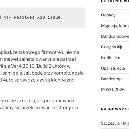
OSTATNIE W
Odpady
d 4)- Resolves XSS issue.
Migracja, której
Bandcampowe 
Cudy na kiju
isał, że takowego firmware’u nie ma.
Krótki film
(nawet zainstalowany), ale patrzę i
 się Ver.4.30.16 (Build 2) , który w
Upał stulecia
i sam opis. Jak będę przy kompie, gdzie
Bandcamp
 4) , to sprawdzę, czy są identyczne
P.I.W.O. 2026
em czy się różnią, ale proponowana
wolimy się przekierować ze strony dla
NAJNOWSZE
Szczeżuja
-
Mig