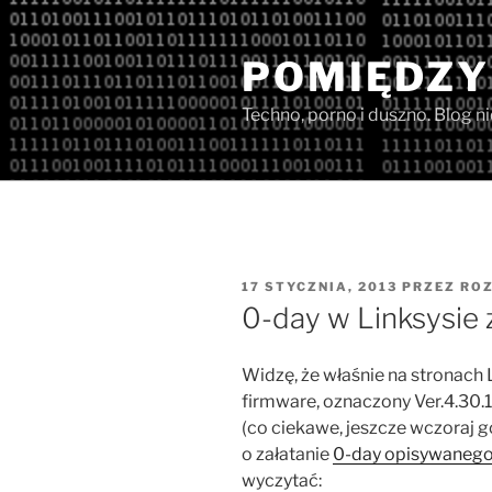
Przejdź
do
POMIĘDZY
treści
Techno, porno i duszno. Blog n
OPUBLIKOWANE
17 STYCZNIA, 2013
PRZEZ
ROZ
W
0-day w Linksysie 
Widzę, że właśnie na stronach 
firmware, oznaczony Ver.4.30.16
(co ciekawe, jeszcze wczoraj 
o załatanie
0-day opisywanego
wyczytać: