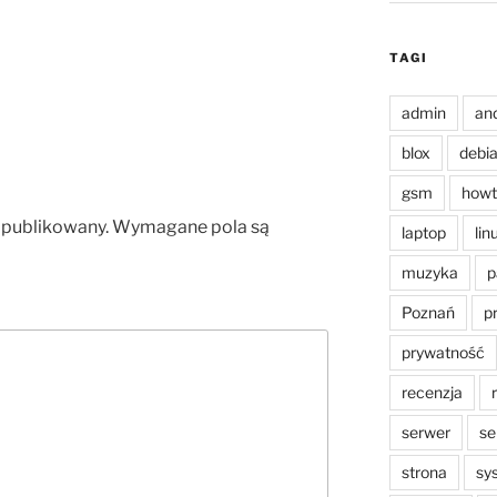
TAGI
admin
an
blox
debi
gsm
howt
opublikowany.
Wymagane pola są
laptop
lin
muzyka
p
Poznań
p
prywatność
recenzja
serwer
se
strona
sy