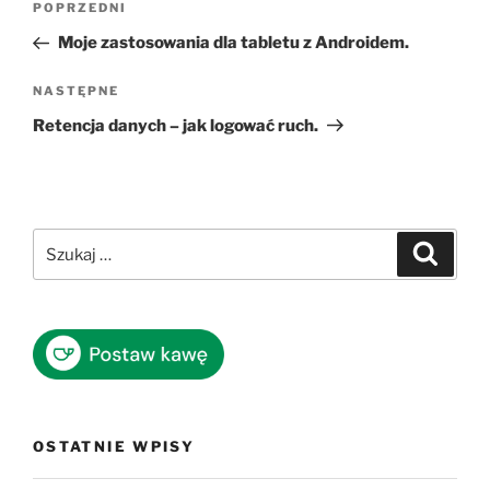
Poprzedni
POPRZEDNI
wpisu
wpis
Moje zastosowania dla tabletu z Androidem.
Następny
NASTĘPNE
wpis
Retencja danych – jak logować ruch.
Szukaj:
Szukaj
OSTATNIE WPISY