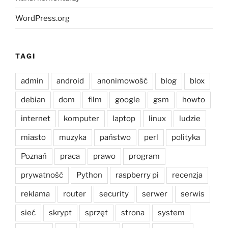
WordPress.org
TAGI
admin
android
anonimowość
blog
blox
debian
dom
film
google
gsm
howto
internet
komputer
laptop
linux
ludzie
miasto
muzyka
państwo
perl
polityka
Poznań
praca
prawo
program
prywatność
Python
raspberry pi
recenzja
reklama
router
security
serwer
serwis
sieć
skrypt
sprzęt
strona
system