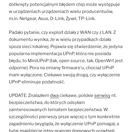
dotknięty potencjalnym błędem chip może występuje
w urządzeniach urządzeniach wielu producentuów,
m.in. Netgear, Asus, D-Link, Zyxel, TP-Link.
Padało pytanie, czy exploit działa z WAN czy z LAN. Z
dokumentu wynika, że w wielu przypadkach działa
spoza sieci lokalnej. Pojawia się stwierdzenie, że jedyna
popularna implementacja UPnP, która nie posiada
błędu, to MiniUPnP (tak, open source, tak, OpenWrt jest
odporne). Pora na zmianę firmware’u, chociaż UPnP
mam wyłączone. Ciekawe swoją drogą, czy wyłączenie
UPnP eliminuje podatność.
UPDATE: Znalazłem
dwa
ciekawe, polskie
serwisy
nt.
bezpieczeństwa, do których odsyłam
zainteresowanych tematem bezpieczeństwa. W
szczególności pierwszy pisze więcej o tym konkretnie
zagadnieniu (wygląda, że wyłączenie UPnP pomaga), a
tutaj znajdziecie istny pogrom domowych urządzeń