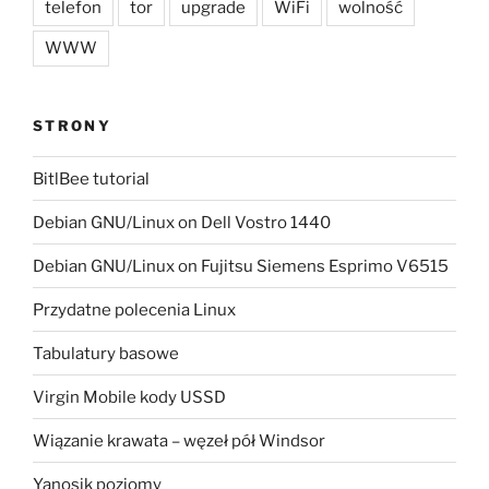
telefon
tor
upgrade
WiFi
wolność
WWW
STRONY
BitlBee tutorial
Debian GNU/Linux on Dell Vostro 1440
Debian GNU/Linux on Fujitsu Siemens Esprimo V6515
Przydatne polecenia Linux
Tabulatury basowe
Virgin Mobile kody USSD
Wiązanie krawata – węzeł pół Windsor
Yanosik poziomy