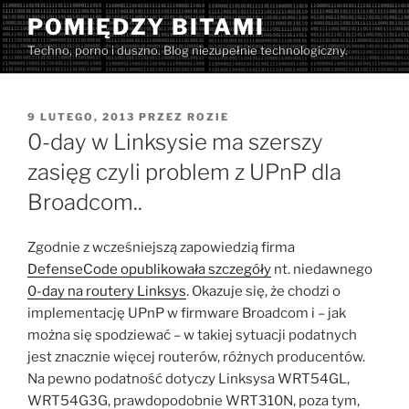
Przejdź
POMIĘDZY BITAMI
do
Techno, porno i duszno. Blog niezupełnie technologiczny.
treści
OPUBLIKOWANE
9 LUTEGO, 2013
PRZEZ
ROZIE
W
0-day w Linksysie ma szerszy
zasięg czyli problem z UPnP dla
Broadcom..
Zgodnie z wcześniejszą zapowiedzią firma
DefenseCode opublikowała szczegóły
nt. niedawnego
0-day na routery Linksys
. Okazuje się, że chodzi o
implementację UPnP w firmware Broadcom i – jak
można się spodziewać – w takiej sytuacji podatnych
jest znacznie więcej routerów, różnych producentów.
Na pewno podatność dotyczy Linksysa WRT54GL,
WRT54G3G, prawdopodobnie WRT310N, poza tym,