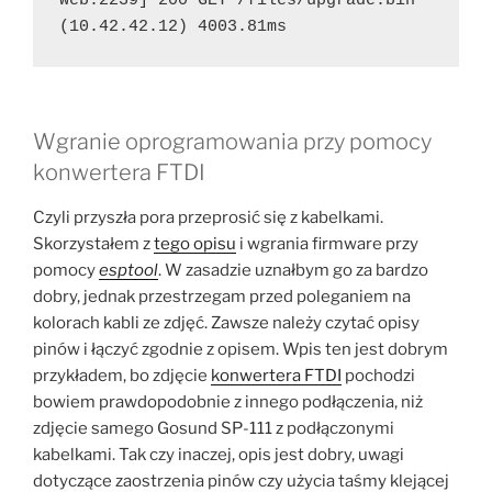
web:2239] 200 GET /files/upgrade.bin 
(10.42.42.12) 4003.81ms
Wgranie oprogramowania przy pomocy
konwertera FTDI
Czyli przyszła pora przeprosić się z kabelkami.
Skorzystałem z
tego opisu
i wgrania firmware przy
pomocy
esptool
. W zasadzie uznałbym go za bardzo
dobry, jednak przestrzegam przed poleganiem na
kolorach kabli ze zdjęć. Zawsze należy czytać opisy
pinów i łączyć zgodnie z opisem. Wpis ten jest dobrym
przykładem, bo zdjęcie
konwertera FTDI
pochodzi
bowiem prawdopodobnie z innego podłączenia, niż
zdjęcie samego Gosund SP-111 z podłączonymi
kabelkami. Tak czy inaczej, opis jest dobry, uwagi
dotyczące zaostrzenia pinów czy użycia taśmy klejącej