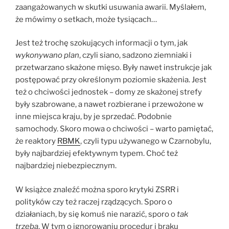
zaangażowanych w skutki usuwania awarii. Myślałem,
że mówimy o setkach, może tysiącach…
Jest też trochę szokujących informacji o tym, jak
wykonywano plan
, czyli siano, sadzono ziemniaki i
przetwarzano skażone mięso. Były nawet instrukcje jak
postępować przy określonym poziomie skażenia. Jest
też o chciwości jednostek – domy ze skażonej strefy
były szabrowane, a nawet rozbierane i przewożone w
inne miejsca kraju, by je sprzedać. Podobnie
samochody. Skoro mowa o chciwości – warto pamiętać,
że reaktory
RBMK
, czyli typu używanego w Czarnobylu,
były najbardziej efektywnym typem. Choć też
najbardziej niebezpiecznym.
W książce znaleźć można sporo krytyki ZSRR i
polityków czy też raczej rządzących. Sporo o
działaniach, by się komuś nie narazić, sporo o
tak
trzeba
. W tym o ignorowaniu procedur i braku