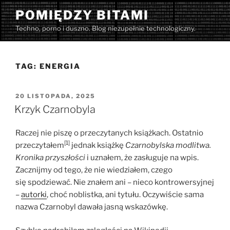
Przejdź
POMIĘDZY BITAMI
do
Techno, porno i duszno. Blog niezupełnie technologiczny.
treści
TAG:
ENERGIA
OPUBLIKOWANE
20 LISTOPADA, 2025
W
Krzyk Czarnobyla
Raczej nie piszę o przeczytanych książkach. Ostatnio
[1]
przeczytałem
jednak książkę
Czarnobylska modlitwa.
Kronika przyszłości
i uznałem, że zasługuje na wpis.
Zacznijmy od tego, że nie wiedziałem, czego
się spodziewać. Nie znałem ani – nieco kontrowersyjnej
–
autorki
, choć noblistka, ani tytułu. Oczywiście sama
nazwa Czarnobyl dawała jasną wskazówkę.