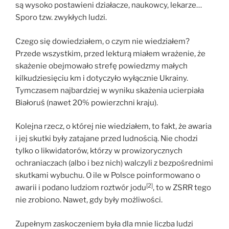
są wysoko postawieni działacze, naukowcy, lekarze…
Sporo tzw. zwykłych ludzi.
Czego się dowiedziałem, o czym nie wiedziałem?
Przede wszystkim, przed lekturą miałem wrażenie, że
skażenie obejmowało strefę powiedzmy małych
kilkudziesięciu km i dotyczyło wyłącznie Ukrainy.
Tymczasem najbardziej w wyniku skażenia ucierpiała
Białoruś (nawet 20% powierzchni kraju).
Kolejna rzecz, o której nie wiedziałem, to fakt, że awaria
i jej skutki były zatajane przed ludnością. Nie chodzi
tylko o likwidatorów, którzy w prowizorycznych
ochraniaczach (albo i bez nich) walczyli z bezpośrednimi
skutkami wybuchu. O ile w Polsce poinformowano o
[2]
awarii i podano ludziom roztwór jodu
, to w ZSRR tego
nie zrobiono. Nawet, gdy były możliwości.
Zupełnym zaskoczeniem była dla mnie liczba ludzi