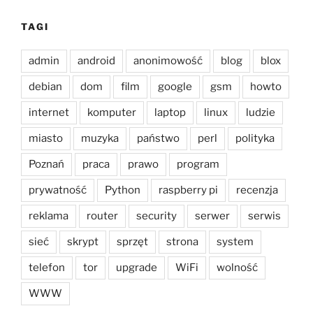
TAGI
admin
android
anonimowość
blog
blox
debian
dom
film
google
gsm
howto
internet
komputer
laptop
linux
ludzie
miasto
muzyka
państwo
perl
polityka
Poznań
praca
prawo
program
prywatność
Python
raspberry pi
recenzja
reklama
router
security
serwer
serwis
sieć
skrypt
sprzęt
strona
system
telefon
tor
upgrade
WiFi
wolność
WWW