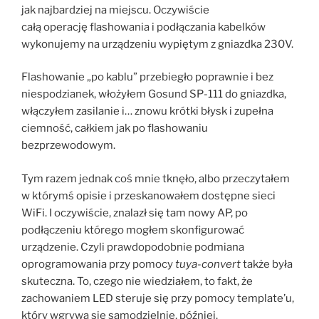
jak najbardziej na miejscu. Oczywiście
całą operację flashowania i podłączania kabelków
wykonujemy na urządzeniu wypiętym z gniazdka 230V.
Flashowanie „po kablu” przebiegło poprawnie i bez
niespodzianek, włożyłem Gosund SP-111 do gniazdka,
włączyłem zasilanie i… znowu krótki błysk i zupełna
ciemność, całkiem jak po flashowaniu
bezprzewodowym.
Tym razem jednak coś mnie tknęło, albo przeczytałem
w którymś opisie i przeskanowałem dostępne sieci
WiFi. I oczywiście, znalazł się tam nowy AP, po
podłączeniu którego mogłem skonfigurować
urządzenie. Czyli prawdopodobnie podmiana
oprogramowania przy pomocy
tuya-convert
także była
skuteczna. To, czego nie wiedziałem, to fakt, że
zachowaniem LED steruje się przy pomocy template’u,
który wgrywa się samodzielnie, później.