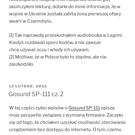
skończyłem lekturę, dotarła do mnie informacja, że w
wojnie w Ukrainie została zabita żona pierwszej ofiary
awarii w Czarnobylu.
[1] Tak naprawdę przesłuchałem audiobooka w Legimi.
Kiedyś rozdawali sporo kodów, a nie zawsze
chcę używać oczu i wtedy ich używam.
[2] Możliwe, że w Polsce było to zbędne, ale nie
zaszkodziło.
OPUBLIKOWANE
12 LUTEGO, 2022
W
Gosund SP-111 cz. 2
W tej części cyklu wpisów o
Gosund SP-111
opiszę
moje perypetie związane z wymianą firmware. Zaczęło
się od tego, że chciałem uzyskać możliwość sterowania
urządzeniem bez dostępu do internetu. O tym, czemu