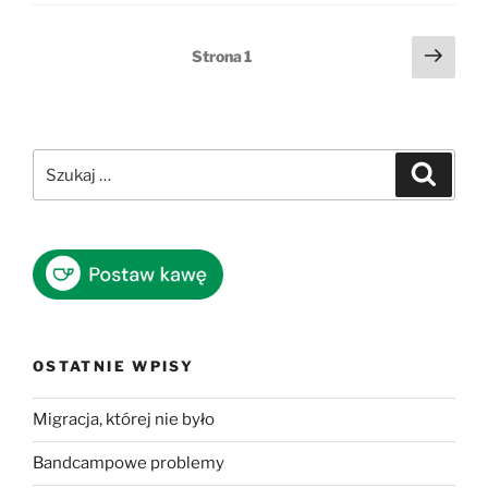
Stronicowanie
Nast
Strona
1
stro
wpisów
Szukaj:
Szukaj
OSTATNIE WPISY
Migracja, której nie było
Bandcampowe problemy