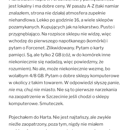
jest lokalny i ma dobre ceny. W pasażu A-Z (taki namiar
znalazłem, strona nie działa) atmosfera zupełnie
niehandlowa. Lekko po godzinie 16, a wiele sklepów
pozamykanych. Kupujących jak na lekarstwo. Pusto i
przygnębiająco. Na rozpisce sklepu nie widzę, więc
wchodzę do pierwszego napotkanego (komórki) i
pytam o Forcenet. Zlikwidowany. Pytam o karty
pamięci. Są, ale tylko 2 GB (cóż, w do komórek inne
niekoniecznie się nadadzą, więc powiedzmy, że
rozumiem). No ale, może niekoniecznie wezmę, bo
wolałbym 4/8 GB. Pytam o dobre sklepy komputerowe
w okolicy z takim towarem. W odpowiedzi słyszę
panie,
nie ma, chuj nie miasto.
Nie są to pierwsze narzekania
na zaopatrzenie w Szczecinie jeśli chodzi o sklepy
komputerowe. Smuteczek.
Pojechałem do Harta. Nie jest najtańszy, ale zwykle
nieźle zaopatrzony, poza tym, nigdy nie miałem