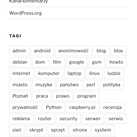
Kanał komentarzy
WordPress.org
TAGI
admin
android
anonimowość
blog
blox
debian
dom
film
google
gsm
howto
internet
komputer
laptop
linux
ludzie
miasto
muzyka
państwo
perl
polityka
Poznań
praca
prawo
program
prywatność
Python
raspberry pi
recenzja
reklama
router
security
serwer
serwis
sieć
skrypt
sprzęt
strona
system