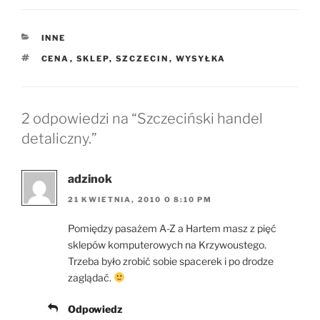
KATEGORIE
INNE
TAGI
CENA
,
SKLEP
,
SZCZECIN
,
WYSYŁKA
2 odpowiedzi na “Szczeciński handel
detaliczny.”
adzinok
21 KWIETNIA, 2010 O 8:10 PM
Pomiędzy pasażem A-Z a Hartem masz z pięć
sklepów komputerowych na Krzywoustego.
Trzeba było zrobić sobie spacerek i po drodze
zaglądać.
Odpowiedz