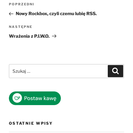
Nawigacja
Poprzedni
POPRZEDNI
wpisu
wpis
Nowy Rockbox, czyli czemu lubię RSS.
Następny
NASTĘPNE
wpis
Wrażenia z P.I.W.O.
Szukaj:
Szukaj
OSTATNIE WPISY