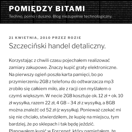
Przejdź
POMIĘDZY BITAMI
do
Techno, porno i duszno. Blog niezupełnie technologiczny.
treści
OPUBLIKOWANE
21 KWIETNIA, 2010
PRZEZ
ROZIE
W
Szczeciński handel detaliczny.
Korzystając z chwili czasu pojechałem realizować
zamiary zakupowe. Znaczy kupić graty elektroniczne.
Na pierwszy ogień poszła karta pamięci, bo po
przymierzeniu 2GB z telefonu do odtwarzacza mp3
zrobiło się całkiem miło, ale z racji cen myślałem o
czymś większym. W necie 2GB kosztuje ok. 12 zł + ok. 10
zł wysyłka, razem 22 zł, 4 GB – 34 zł z wysyłką, a 8GB
można znaleźć od 52 zł (z wysyłką). Ponieważ czekać mi
się nie chciało, stwierdziłem, że kupię na miejscu, tym
bardziej, że po sklepach i tak będę jeździć.
Planowałem kupić w Forcenet, który pamiętałem, że