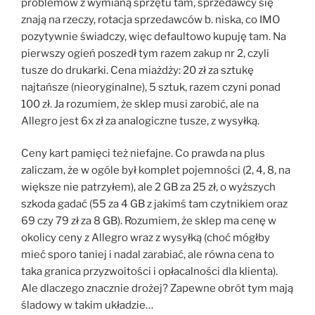
problemów z wymianą sprzętu tam, sprzedawcy się
znają na rzeczy, rotacja sprzedawców b. niska, co IMO
pozytywnie świadczy, więc defaultowo kupuję tam. Na
pierwszy ogień poszedł tym razem zakup nr 2, czyli
tusze do drukarki. Cena miażdży: 20 zł za sztukę
najtańsze (nieoryginalne), 5 sztuk, razem czyni ponad
100 zł. Ja rozumiem, że sklep musi zarobić, ale na
Allegro jest 6x zł za analogiczne tusze, z wysyłką.
Ceny kart pamięci też niefajne. Co prawda na plus
zaliczam, że w ogóle był komplet pojemności (2, 4, 8, na
większe nie patrzyłem), ale 2 GB za 25 zł, o wyższych
szkoda gadać (55 za 4 GB z jakimś tam czytnikiem oraz
69 czy 79 zł za 8 GB). Rozumiem, że sklep ma cenę w
okolicy ceny z Allegro wraz z wysyłką (choć mógłby
mieć sporo taniej i nadal zarabiać, ale równa cena to
taka granica przyzwoitości i opłacalności dla klienta).
Ale dlaczego znacznie drożej? Zapewne obrót tym mają
śladowy w takim układzie…