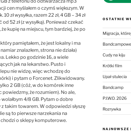
 2GB z telefonu do odtwarzacza mp3
z racji cen myślałem o czymś większym. W
k. 10 zł wysyłka, razem 22 zł, 4 GB – 34 zł
OSTATNIE W
 od 52 zł (z wysyłką). Ponieważ czekać
, że kupię na miejscu, tym bardziej, że po
Migracja, której
tóry pamiętałem, że jest lokalny i ma
Bandcampowe 
namiar znalazłem, strona nie działa)
Cudy na kiju
. Lekko po godzinie 16, a wiele
ych jak na lekarstwo. Pusto i
Krótki film
klepu nie widzę, więc wchodzę do
Upał stulecia
ki) i pytam o Forcenet. Zlikwidowany.
 tylko 2 GB (cóż, w do komórek inne
Bandcamp
c powiedzmy, że rozumiem). No ale,
P.I.W.O. 2026
 wolałbym 4/8 GB. Pytam o dobre
 z takim towarem. W odpowiedzi słyszę
Rozrywka
ie są to pierwsze narzekania na
i chodzi o sklepy komputerowe.
NAJNOWSZE