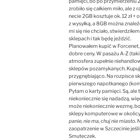
pamięci, bo po przymierzeniu
zrobiło się całkiem miło, ale 
necie 2GB kosztuje ok. 12 zł + o
z wysyłką, a 8GB można znaleźć
mi się nie chciało, stwierdziłem
sklepach i tak będę jeździć.
Planowałem kupić w Forcenet, k
dobre ceny. W pasażu A-Z (taki 
atmosfera zupełnie niehandlowa
sklepów pozamykanych. Kupując
przygnębiająco. Na rozpisce s
pierwszego napotkanego (komór
Pytam o karty pamięci. Są, ale
niekoniecznie się nadadzą, wię
może niekoniecznie wezmę, bo
sklepy komputerowe w okolicy
panie, nie ma, chuj nie miasto.
N
zaopatrzenie w Szczecinie jeśl
Smuteczek.