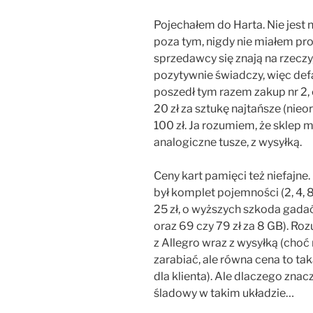
Pojechałem do Harta. Nie jest n
poza tym, nigdy nie miałem p
sprzedawcy się znają na rzeczy
pozytywnie świadczy, więc def
poszedł tym razem zakup nr 2, 
20 zł za sztukę najtańsze (nieo
100 zł. Ja rozumiem, że sklep mu
analogiczne tusze, z wysyłką.
Ceny kart pamięci też niefajne
był komplet pojemności (2, 4, 8
25 zł, o wyższych szkoda gadać
oraz 69 czy 79 zł za 8 GB). Ro
z Allegro wraz z wysyłką (choć
zarabiać, ale równa cena to tak
dla klienta). Ale dlaczego zna
śladowy w takim układzie…