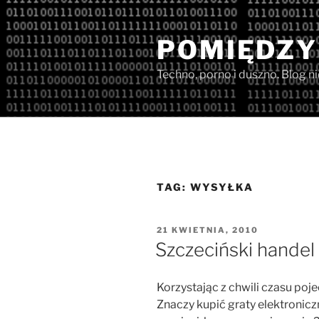
Przejdź
do
POMIĘDZY
treści
Techno, porno i duszno. Blog n
TAG:
WYSYŁKA
OPUBLIKOWANE
21 KWIETNIA, 2010
W
Szczeciński handel 
Korzystając z chwili czasu po
Znaczy kupić graty elektronicz