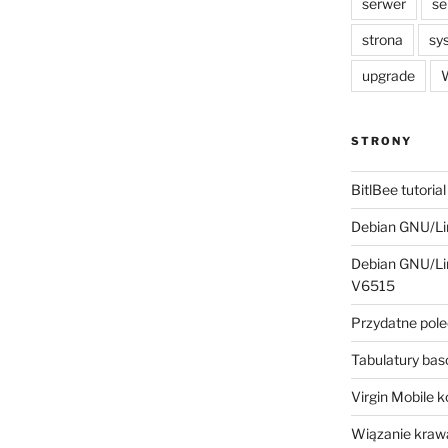
serwer
se
strona
sy
upgrade
W
STRONY
BitlBee tutorial
Debian GNU/Lin
Debian GNU/Lin
V6515
Przydatne pole
Tabulatury ba
Virgin Mobile 
Wiązanie krawa