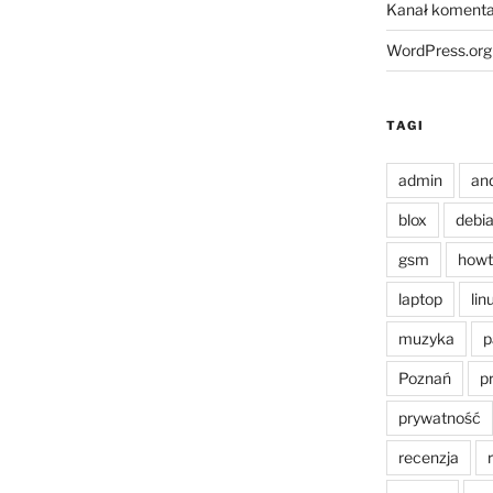
Kanał komenta
WordPress.org
TAGI
admin
an
blox
debi
gsm
howt
laptop
lin
muzyka
p
Poznań
p
prywatność
recenzja