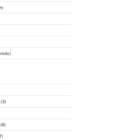
my
tności
(3)
(8)
7)