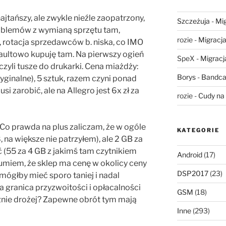
ajtańszy, ale zwykle nieźle zaopatrzony,
Szczeżuja
-
Mig
roblemów z wymianą sprzętu tam,
rozie
-
Migracja,
, rotacja sprzedawców b. niska, co IMO
aultowo kupuję tam. Na pierwszy ogień
SpeX
-
Migracja
czyli tusze do drukarki. Cena miażdży:
Borys
-
Bandca
ryginalne), 5 sztuk, razem czyni ponad
si zarobić, ale na Allegro jest 6x zł za
rozie
-
Cudy na 
. Co prawda na plus zaliczam, że w ogóle
KATEGORIE
, na większe nie patrzyłem), ale 2 GB za
 (55 za 4 GB z jakimś tam czytnikiem
Android
(17)
zumiem, że sklep ma cenę w okolicy ceny
DSP2017
(23)
 mógłby mieć sporo taniej i nadal
a granica przyzwoitości i opłacalności
GSM
(18)
cznie drożej? Zapewne obrót tym mają
Inne
(293)