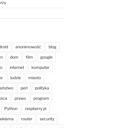
rzy
droid
anonimowość
blog
an
dom
film
google
o
internet
komputer
ux
ludzie
miasto
aństwo
perl
polityka
raca
prawo
program
Python
raspberry pi
reklama
router
security