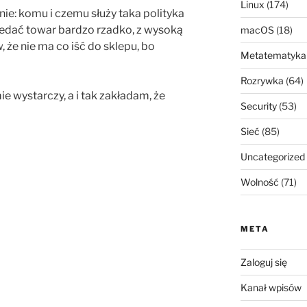
Linux
(174)
nie: komu i czemu służy taka polityka
edać towar bardzo rzadko, z wysoką
macOS
(18)
 że nie ma co iść do sklepu, bo
Metatematyka
Rozrywka
(64)
e wystarczy, a i tak zakładam, że
Security
(53)
Sieć
(85)
Uncategorized
Wolność
(71)
META
Zaloguj się
Kanał wpisów