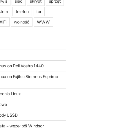
rwis
sieć
skrypt
sprzęt
stem
telefon
tor
iFi
wolność
WWW
ux on Dell Vostro 1440
ux on Fujitsu Siemens Esprimo
cenia Linux
sowe
kody USSD
ta – węzeł pół Windsor