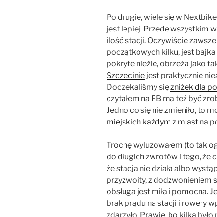
Po drugie, wiele się w Nextbike
jest lepiej. Przede wszystkim
ilość stacji. Oczywiście zawsz
początkowych kilku, jest bajka
pokryte nieźle, obrzeża jako ta
Szczecinie
jest praktycznie niea
Doczekaliśmy się
zniżek dla p
czytałem na FB ma też być zro
Jedno co się nie zmieniło, to
miejskich każdym z miast
na po
Trochę wyluzowałem (to tak og
do długich zwrotów i tego, że
c
że stacja nie działa albo wystąp
przyzwoity, z dodzwonieniem si
obsługa jest miła i pomocna. J
brak prądu na stacji i rowery 
zdarzyło. Prawie, bo kilka było