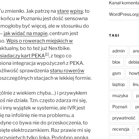
Kanał komenta
’u zmieniło. Jak patrzę na
stare
wpisy
, to
WordPress.org
 w końcu w Poznaniu jest dość sensowna
e mogłoby być więcej, ale w stosunku do
 –
jak widać na mapie
, centrum jest
TAGI
ko.
Wpis o rowerach miejskich w
ktualny, bo to też już Nextbike.
admin
an
[1]
osiadaczy kart PEKA
, z tego co
blox
debi
biona integracja wypożyczeń z PEKA.
 możliwość sprawdzenia
stanu rowerów
gsm
howt
szczególnych stacjach w lekkiej formie.
laptop
lin
ólnie z wiekiem chyba…) i przywykłem
muzyka
p
oś nie działa
. Tzn. często zdarza mi się,
Poznań
p
i inny wyjątek w systemie, ale IVR jest
ę na infolinię nie ma problemu, a
prywatność
edyne co bywa nie do przeskoczenia, to
recenzja
wpięte elektrozamkiem. Raz prawie mi się
 przypiętych tylko linką. Podobno appka