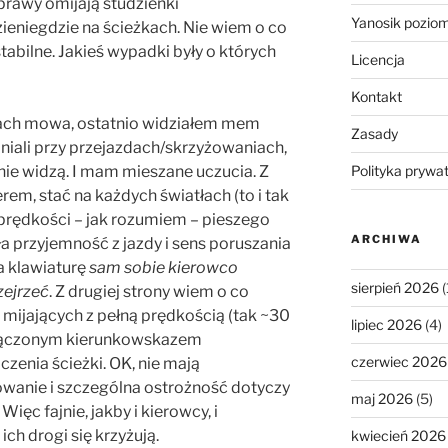
rawy omijają studzienki
Yanosik pozio
eniegdzie na ścieżkach. Nie wiem o co
stabilne. Jakieś wypadki były o których
Licencja
Kontakt
ach mowa, ostatnio widziałem mem
Zasady
niali przy przejazdach/skrzyżowaniach,
Polityka prywa
ie widzą. I mam mieszane uczucia. Z
rem, stać na każdych światłach (to i tak
 prędkości – jak rozumiem – pieszego
ARCHIWA
ła przyjemność z jazdy i sens poruszania
na klawiaturę
sam sobie kierowco
sierpień 2026
(
zejrzeć
. Z drugiej strony wiem o co
 mijających z pełną prędkością (tak ~30
lipiec 2026
(4)
włączonym kierunkowskazem
czerwiec 2026
zenia ścieżki. OK, nie mają
owanie i szczególna ostrożność dotyczy
maj 2026
(5)
ięc fajnie, jakby i kierowcy, i
ich drogi się krzyżują.
kwiecień 2026