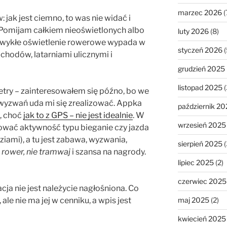
marzec 2026
(
jak jest ciemno, to was nie widać i
 Pomijam całkiem nieoświetlonych albo
luty 2026
(8)
 zwykłe oświetlenie rowerowe wypada w
styczeń 2026
(
hodów, latarniami ulicznymi i
grudzień 2025
listopad 2025
(
etry – zainteresowałem się późno, bo we
 wyzwań uda mi się zrealizować. Appka
październik 20
, choć
jak to z GPS – nie jest idealnie
. W
wrzesień 2025
trować aktywność typu bieganie czy jazda
ziami), a tu jest zabawa, wyzwania,
sierpień 2025
(
 rower, nie tramwaj
i szansa na nagrody.
lipiec 2025
(2)
czerwiec 2025
cja nie jest należycie nagłośniona. Co
maj 2025
(2)
 ale nie ma jej w cenniku, a wpis jest
kwiecień 2025