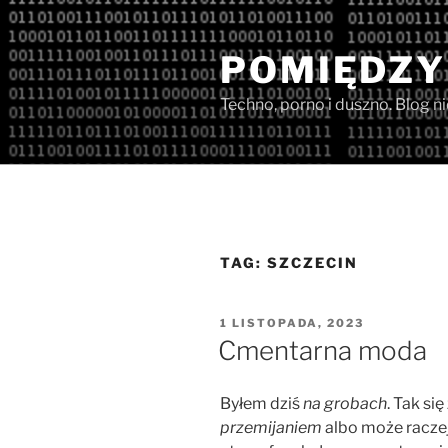
Przejdź
do
POMIĘDZY
treści
Techno, porno i duszno. Blog n
TAG:
SZCZECIN
OPUBLIKOWANE
1 LISTOPADA, 2023
W
Cmentarna moda
Byłem dziś
na grobach
. Tak si
przemijaniem
albo może racze