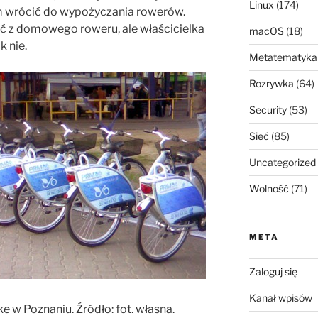
Linux
(174)
m wrócić do wypożyczania rowerów.
ć z domowego roweru, ale właścicielka
macOS
(18)
k nie.
Metatematyka
Rozrywka
(64)
Security
(53)
Sieć
(85)
Uncategorized
Wolność
(71)
META
Zaloguj się
Kanał wpisów
e w Poznaniu. Źródło: fot. własna.