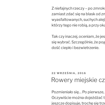
Z niefajnych rzeczy – po zmrok
zamiast zdać się na blask od z
wyasfaltowanych, suchych alej
którzy tego nie robią, a przy oka
Tak czy inaczej, oceniam, że jest
się wybrać. Szczególnie, że p
dość ciepło i bezwietrzenie.
OPUBLIKOWANE
22 WRZEŚNIA, 2016
W
Rowery miejskie czt
Pozmieniało się… Po pierwsze, 
Oczywiście można dojeżdżać t
jeszcze dopisuje, trochę się tr