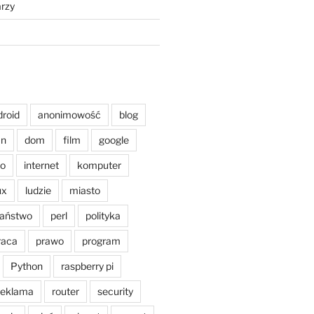
rzy
droid
anonimowość
blog
an
dom
film
google
o
internet
komputer
ux
ludzie
miasto
aństwo
perl
polityka
raca
prawo
program
Python
raspberry pi
reklama
router
security