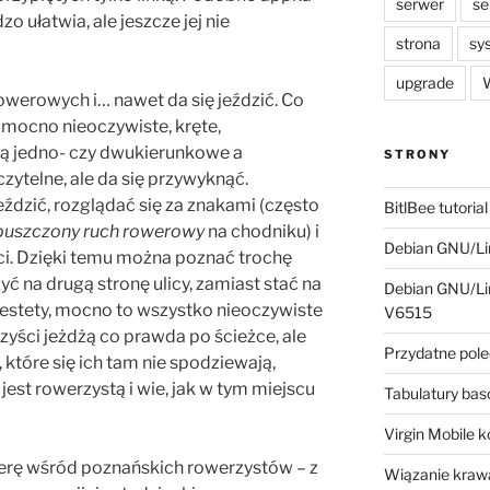
serwer
se
zo ułatwia, ale jeszcze jej nie
strona
sy
upgrade
W
owerowych i… nawet da się jeździć. Co
mocno nieoczywiste, kręte,
ą jedno- czy dwukierunkowe a
STRONY
zytelne, ale da się przywyknąć.
ździć, rozglądać się za znakami (często
BitlBee tutorial
uszczony ruch rowerowy
na chodniku) i
Debian GNU/Lin
ści. Dzięki temu można poznać trochę
yć na drugą stronę ulicy, zamiast stać na
Debian GNU/Lin
Niestety, mocno to wszystko nieoczywiste
V6515
zyści jeżdżą co prawda po ścieżce, ale
Przydatne pole
 które się ich tam nie spodziewają,
jest rowerzystą i wie, jak w tym miejscu
Tabulatury ba
Virgin Mobile 
rę wśród poznańskich rowerzystów – z
Wiązanie krawa