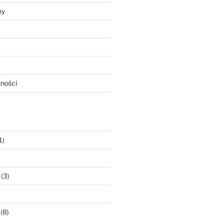
my
tności
1)
(3)
(8)