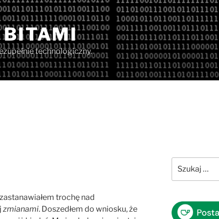
 BITAMI
iezupełnie technologiczny.
Szukaj:
ę zastanawiałem trochę nad
j
zmianami
. Doszedłem do wniosku, że