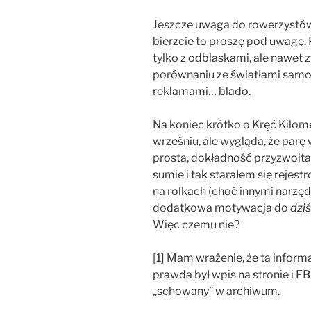
Jeszcze uwaga do rowerzystów: 
bierzcie to proszę pod uwagę.
tylko z odblaskami, ale nawet
porównaniu ze światłami samoc
reklamami… blado.
Na koniec krótko o Kręć Kilom
wrześniu, ale wygląda, że parę
prosta, dokładność przyzwoita
sumie i tak starałem się rejes
na rolkach (choć innymi narzęd
dodatkowa motywacja do
dziś
Więc czemu nie?
[1] Mam wrażenie, że ta informa
prawda był wpis na stronie i FB,
„schowany” w archiwum.