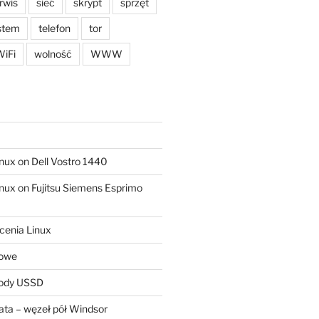
rwis
sieć
skrypt
sprzęt
stem
telefon
tor
iFi
wolność
WWW
ux on Dell Vostro 1440
ux on Fujitsu Siemens Esprimo
cenia Linux
sowe
kody USSD
ta – węzeł pół Windsor