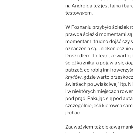
na Androida też jest fajna i bard
testowałem.
W Poznaniu przybyło ścieżek r
prawda ścieżki momentami są 
momentami trudno dojść czy s
oznaczenia są… niekoniecznie c
Doszedłem do tego, że warto je
ścieżka znika, a pojawia się
dop
patrzeć, co robią inni rowerzy
knyfów
, gdzie warto przeskocz
światłach po „właściwej” itp. 
i w niektórych miejscach rower
pod prąd. Pakując się pod auta,
szczególnie jeśli kierowca sam 
jechać.
Zauważyłem też ciekawą manie