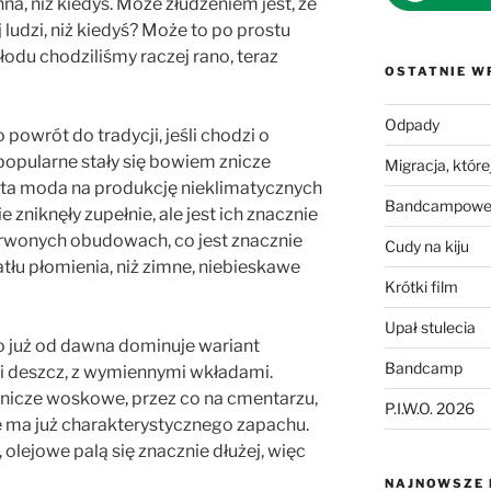
na, niż kiedyś. Może złudzeniem jest, że
 ludzi, niż kiedyś? Może to po prostu
łodu chodziliśmy raczej rano, teraz
OSTATNIE W
Odpady
 powrót do tradycji, jeśli chodzi o
pularne stały się bowiem znicze
Migracja, której
 ta moda na produkcję nieklimatycznych
Bandcampowe 
e zniknęły zupełnie, ale jest ich znacznie
zerwonych obudowach, co jest znacznie
Cudy na kiju
u płomienia, niż zimne, niebieskawe
Krótki film
Upał stulecia
 to już od dawna dominuje wariant
Bandcamp
i deszcz, z wymiennymi wkładami.
 znicze woskowe, przez co na cmentarzu,
P.I.W.O. 2026
 ma już charakterystycznego zapachu.
olejowe palą się znacznie dłużej, więc
NAJNOWSZE