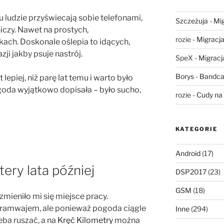
u ludzie przyświecają sobie telefonami,
Szczeżuja
-
Mig
niczy. Nawet na prostych,
rozie
-
Migracja,
kach. Doskonale oślepia to idących,
zji jakby psuje nastrój.
SpeX
-
Migracja
Borys
-
Bandca
 lepiej, niż parę lat temu i warto było
ogoda wyjątkowo dopisała – było sucho,
rozie
-
Cudy na 
KATEGORIE
Android
(17)
ery lata później
DSP2017
(23)
GSM
(18)
zmieniło mi się miejsce pracy.
ramwajem, ale ponieważ pogoda ciągle
Inne
(294)
zeba ruszać, a na
Kręć Kilometry
można