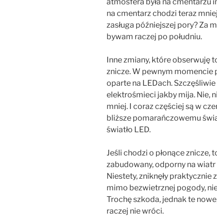
atmosfera była na cmentarzu in
na cmentarz chodzi teraz mniej
zasługa późniejszej pory? Za m
bywam raczej po południu.
Inne zmiany, które obserwuję to
znicze. W pewnym momencie po
oparte na LEDach. Szczęśliwie
elektrośmieci jakby mija. Nie, ni
mniej. I coraz częściej są w c
bliższe pomarańczowemu światł
światło LED.
Jeśli chodzi o płonące znicze,
zabudowany, odporny na wiatr 
Niestety, zniknęły praktycznie
mimo bezwietrznej pogody, nie
Trochę szkoda, jednak te nowe, 
raczej nie wróci.