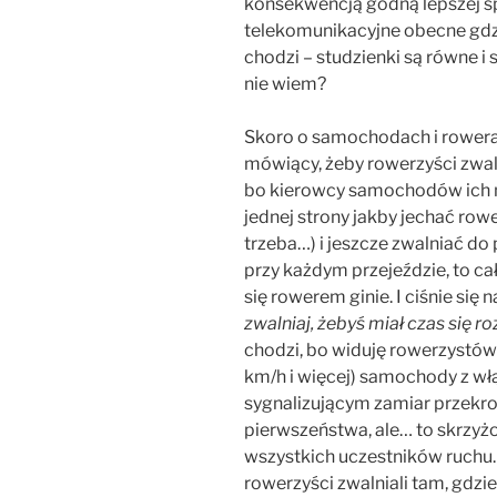
konsekwencją godną lepszej sp
telekomunikacyjne obecne gdzi
chodzi – studzienki są równe i 
nie wiem?
Skoro o samochodach i rower
mówiący, żeby rowerzyści zwal
bo kierowcy samochodów ich n
jednej strony jakby jechać rowe
trzeba…) i jeszcze zwalniać do
przy każdym przejeździe, to ca
się rowerem ginie. I ciśnie się 
zwalniaj, żebyś miał czas się ro
chodzi, bo widuję rowerzystów
km/h i więcej) samochody z 
sygnalizującym zamiar przekroc
pierwszeństwa, ale… to skrzyż
wszystkich uczestników ruchu. W
rowerzyści zwalniali tam, gdzie 