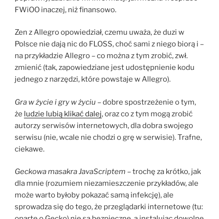
FWiOO inaczej, niż finansowo.
Zen z Allegro opowiedział, czemu uważa, że duzi w
Polsce nie dają nic do FLOSS, choć sami z niego biorą i –
na przykładzie Allegro – co można z tym zrobić, zwł.
zmienić (tak, zapowiedziane jest udostępnienie kodu
jednego z narzędzi, które powstaje w Allegro).
Gra w życie i gry w życiu
– dobre spostrzeżenie o tym,
że
ludzie lubią klikać dalej
, oraz co z tym mogą zrobić
autorzy serwisów internetowych, dla dobra swojego
serwisu (nie, wcale nie chodzi o grę w serwisie). Trafne,
ciekawe.
Geckowa masakra JavaScriptem
– trochę za krótko, jak
dla mnie (rozumiem niezamieszczenie przykładów, ale
może warto byłoby pokazać samą infekcję), ale
sprowadza się do tego, że przeglądarki internetowe (tu:
oparte o Gecko) nie są bezpieczne, a instalując
dowolne