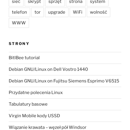
sieć
skrypt
sprzęt
strona
system
telefon
tor
upgrade
WiFi
wolność
WWW
STRONY
BitlBee tutorial
Debian GNU/Linux on Dell Vostro 1440
Debian GNU/Linux on Fujitsu Siemens Esprimo V6515
Przydatne polecenia Linux
Tabulatury basowe
Virgin Mobile kody USSD
Wiązanie krawata – węzeł pół Windsor