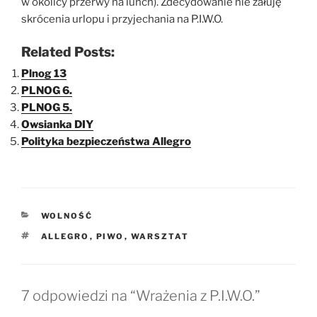
w okolicy przerwy na lunch). Zdecydowanie nie żałuję
skrócenia urlopu i przyjechania na P.I.W.O.
Related Posts:
Plnog 13
PLNOG 6.
PLNOG 5.
Owsianka DIY
Polityka bezpieczeństwa Allegro
KATEGORIE
WOLNOŚĆ
TAGI
ALLEGRO
,
PIWO
,
WARSZTAT
7 odpowiedzi na “Wrażenia z P.I.W.O.”