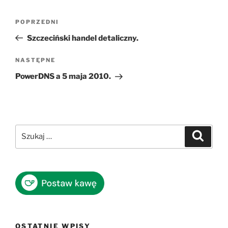
Nawigacja
Poprzedni
POPRZEDNI
wpisu
wpis
Szczeciński handel detaliczny.
Następny
NASTĘPNE
wpis
PowerDNS a 5 maja 2010.
Szukaj:
Szukaj
OSTATNIE WPISY