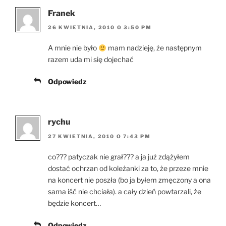
Franek
26 KWIETNIA, 2010 O 3:50 PM
A mnie nie było
mam nadzieję, że następnym
razem uda mi się dojechać
Odpowiedz
rychu
27 KWIETNIA, 2010 O 7:43 PM
co??? patyczak nie grał??? a ja już zdążyłem
dostać ochrzan od koleżanki za to, że przeze mnie
na koncert nie poszła (bo ja byłem zmęczony a ona
sama iść nie chciała). a cały dzień powtarzali, że
będzie koncert…
Odpowiedz