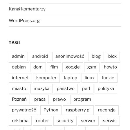
Kanał komentarzy
WordPress.org
TAGI
admin
android
anonimowość
blog
blox
debian
dom
film
google
gsm
howto
internet
komputer
laptop
linux
ludzie
miasto
muzyka
państwo
perl
polityka
Poznań
praca
prawo
program
prywatność
Python
raspberry pi
recenzja
reklama
router
security
serwer
serwis