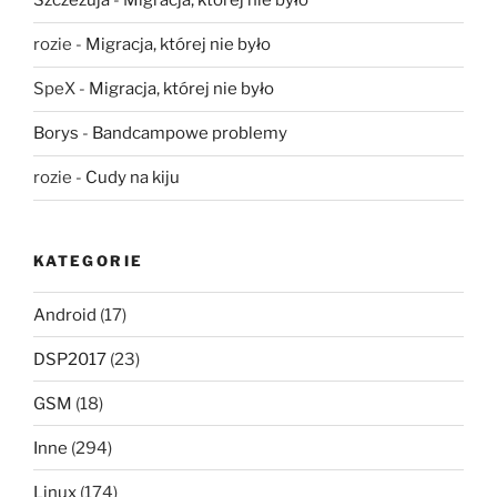
Szczeżuja
-
Migracja, której nie było
rozie
-
Migracja, której nie było
SpeX
-
Migracja, której nie było
Borys
-
Bandcampowe problemy
rozie
-
Cudy na kiju
KATEGORIE
Android
(17)
DSP2017
(23)
GSM
(18)
Inne
(294)
Linux
(174)