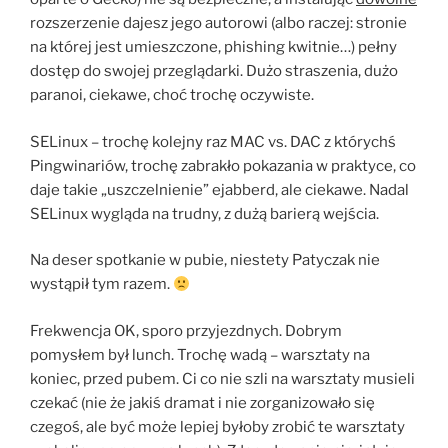
rozszerzenie dajesz jego autorowi (albo raczej: stronie
na której jest umieszczone, phishing kwitnie…) pełny
dostęp do swojej przeglądarki. Dużo straszenia, dużo
paranoi, ciekawe, choć trochę oczywiste.
SELinux – trochę kolejny raz MAC vs. DAC z którychś
Pingwinariów, trochę zabrakło pokazania w praktyce, co
daje takie „uszczelnienie” ejabberd, ale ciekawe. Nadal
SELinux wygląda na trudny, z dużą barierą wejścia.
Na deser spotkanie w pubie, niestety Patyczak nie
wystąpił tym razem.
Frekwencja OK, sporo przyjezdnych. Dobrym
pomysłem był lunch. Trochę wadą – warsztaty na
koniec, przed pubem. Ci co nie szli na warsztaty musieli
czekać (nie że jakiś dramat i nie zorganizowało się
czegoś, ale być może lepiej byłoby zrobić te warsztaty