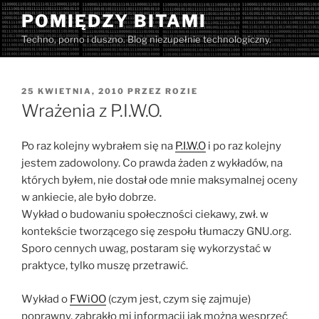
Przejdź
POMIĘDZY BITAMI
do
Techno, porno i duszno. Blog niezupełnie technologiczny.
treści
OPUBLIKOWANE
25 KWIETNIA, 2010
PRZEZ
ROZIE
W
Wrażenia z P.I.W.O.
Po raz kolejny wybrałem się na
P.I.W.O
i po raz kolejny
jestem zadowolony. Co prawda żaden z wykładów, na
których byłem, nie dostał ode mnie maksymalnej oceny
w ankiecie, ale było dobrze.
Wykład o budowaniu społeczności ciekawy, zwł. w
kontekście tworzącego się zespołu tłumaczy GNU.org.
Sporo cennych uwag, postaram się wykorzystać w
praktyce, tylko muszę przetrawić.
Wykład o
FWiOO
(czym jest, czym się zajmuje)
poprawny, zabrakło mi informacji jak można wesprzeć