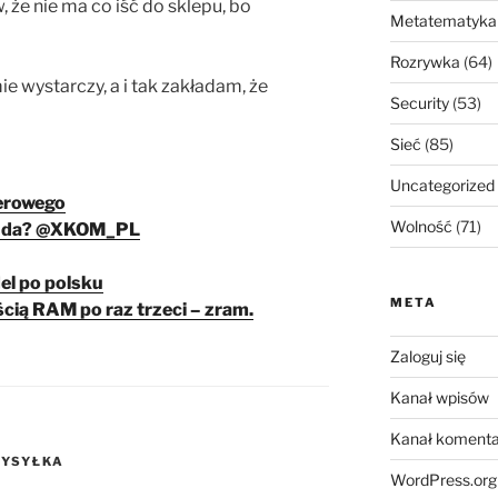
 że nie ma co iść do sklepu, bo
Metatematyka
Rozrywka
(64)
e wystarczy, a i tak zakładam, że
Security
(53)
Sieć
(85)
Uncategorized
erowego
Wolność
(71)
ię da? @XKOM_PL
el po polsku
META
ścią RAM po raz trzeci – zram.
Zaloguj się
Kanał wpisów
Kanał komenta
YSYŁKA
WordPress.org