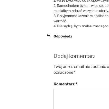
1. Po 16 było, więc do sklepów czyn
2. Samochodem byłem, więc spacer w
musiałbym zebrać wszystkie oferty.
3. Przyjemność łażenia w spalinach 
wartość.
4. Nie sądzę, bym znalazł znacząco t
Odpowiedz
Dodaj komentarz
Twój adres email nie zostanie 
oznaczone
*
Komentarz
*