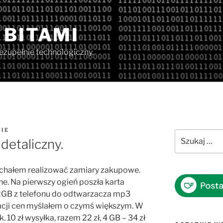
 BITAMI
iezupełnie technologiczny.
IE
Szukaj:
detaliczny.
jechałem realizować zamiary zakupowe.
ne. Na pierwszy ogień poszła karta
 2GB z telefonu do odtwarzacza mp3
z racji cen myślałem o czymś większym. W
k. 10 zł wysyłka, razem 22 zł, 4 GB – 34 zł