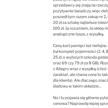
sprzedawcy się znają na rzeczy
pozytywnie świadczy, więc def
poszedł tym razem zakup nr 2, 
20 zł za sztukę najtańsze (nieo
100 zł. Ja rozumiem, że sklep mu
analogiczne tusze, z wysyłką.
Ceny kart pamięci też niefajne
był komplet pojemności (2, 4, 8
25 zł, o wyższych szkoda gadać
oraz 69 czy 79 zł za 8 GB). Ro
z Allegro wraz z wysyłką (choć
zarabiać, ale równa cena to tak
dla klienta). Ale dlaczego zna
śladowy w takim układzie…
No i tu pojawia się główne pyta
cenowa? Naprawdę lepiej sprz