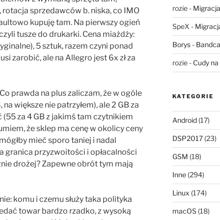
rozie
-
Migracja,
, rotacja sprzedawców b. niska, co IMO
aultowo kupuję tam. Na pierwszy ogień
SpeX
-
Migracja
czyli tusze do drukarki. Cena miażdży:
Borys
-
Bandca
ryginalne), 5 sztuk, razem czyni ponad
si zarobić, ale na Allegro jest 6x zł za
rozie
-
Cudy na 
. Co prawda na plus zaliczam, że w ogóle
KATEGORIE
, na większe nie patrzyłem), ale 2 GB za
 (55 za 4 GB z jakimś tam czytnikiem
Android
(17)
zumiem, że sklep ma cenę w okolicy ceny
DSP2017
(23)
 mógłby mieć sporo taniej i nadal
a granica przyzwoitości i opłacalności
GSM
(18)
cznie drożej? Zapewne obrót tym mają
Inne
(294)
Linux
(174)
nie: komu i czemu służy taka polityka
edać towar bardzo rzadko, z wysoką
macOS
(18)