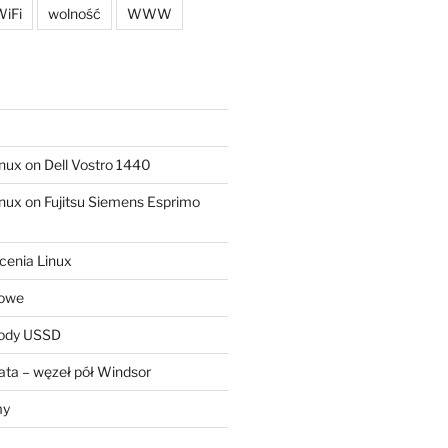
iFi
wolność
WWW
ux on Dell Vostro 1440
ux on Fujitsu Siemens Esprimo
cenia Linux
sowe
kody USSD
ta – węzeł pół Windsor
my