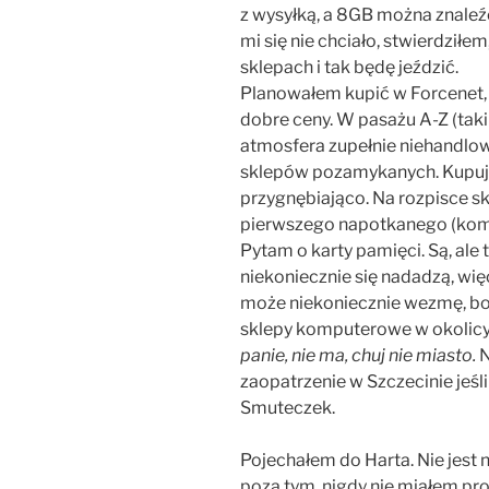
z wysyłką, a 8GB można znaleźć
mi się nie chciało, stwierdziłem
sklepach i tak będę jeździć.
Planowałem kupić w Forcenet, k
dobre ceny. W pasażu A-Z (taki 
atmosfera zupełnie niehandlowa
sklepów pozamykanych. Kupując
przygnębiająco. Na rozpisce s
pierwszego napotkanego (komór
Pytam o karty pamięci. Są, ale
niekoniecznie się nadadzą, wię
może niekoniecznie wezmę, bo
sklepy komputerowe w okolicy
panie, nie ma, chuj nie miasto.
N
zaopatrzenie w Szczecinie jeśl
Smuteczek.
Pojechałem do Harta. Nie jest n
poza tym, nigdy nie miałem p