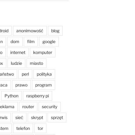
droid
anonimowość
blog
an
dom
film
google
o
internet
komputer
ux
ludzie
miasto
aństwo
perl
polityka
raca
prawo
program
Python
raspberry pi
reklama
router
security
rwis
sieć
skrypt
sprzęt
stem
telefon
tor