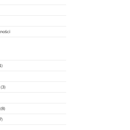
tności
1)
(3)
(8)
7)