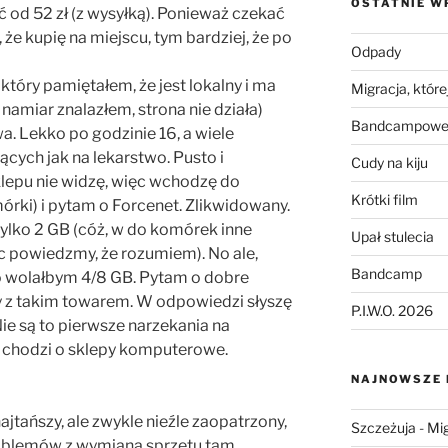
OSTATNIE W
 od 52 zł (z wysyłką). Ponieważ czekać
, że kupię na miejscu, tym bardziej, że po
Odpady
tóry pamiętałem, że jest lokalny i ma
Migracja, której
namiar znalazłem, strona nie działa)
Bandcampowe 
. Lekko po godzinie 16, a wiele
ych jak na lekarstwo. Pusto i
Cudy na kiju
klepu nie widzę, więc wchodzę do
Krótki film
ki) i pytam o Forcenet. Zlikwidowany.
 tylko 2 GB (cóż, w do komórek inne
Upał stulecia
c powiedzmy, że rozumiem). No ale,
Bandcamp
 wolałbym 4/8 GB. Pytam o dobre
 z takim towarem. W odpowiedzi słyszę
P.I.W.O. 2026
ie są to pierwsze narzekania na
i chodzi o sklepy komputerowe.
NAJNOWSZE
ajtańszy, ale zwykle nieźle zaopatrzony,
Szczeżuja
-
Mig
roblemów z wymianą sprzętu tam,