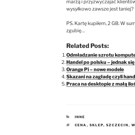
marżą i przyzwyczajać klientów,
wysyłkowo zawsze jest taniej?
PS. Kartę kupiłem, 2 GB. W sumi
zgubię…
Related Posts:
Odmładzanie szrotu komput
Handel po polsku – jednak s
Orange Pi – nowe modele
Skazani na zagładę czyli hand
Praca na desktopie z małą ilo
KATEGORIE
INNE
TAGI
CENA
,
SKLEP
,
SZCZECIN
,
W