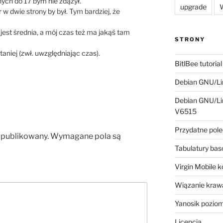
nych do 17 bym nie zdążył.
upgrade
W
 dwie strony by był. Tym bardziej, że
jest średnia, a mój czas też ma jakąś tam
STRONY
aniej (zwł. uwzględniając czas).
BitlBee tutorial
Debian GNU/Lin
Debian GNU/Lin
V6515
Przydatne pole
opublikowany.
Wymagane pola są
Tabulatury ba
Virgin Mobile 
Wiązanie krawa
Yanosik pozio
Licencja