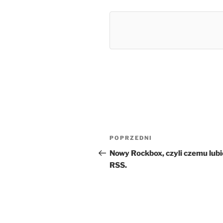
Nawigacja
Poprzedni
POPRZEDNI
wpisu
wpis
Nowy Rockbox, czyli czemu lubi
RSS.