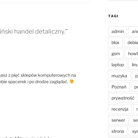
TAGI
ński handel detaliczny.”
admin
an
blox
debi
gsm
howt
laptop
lin
asz z pięć sklepów komputerowych na
muzyka
p
obie spacerek i po drodze zaglądać.
Poznań
p
prywatność
recenzja
serwer
se
strona
sy