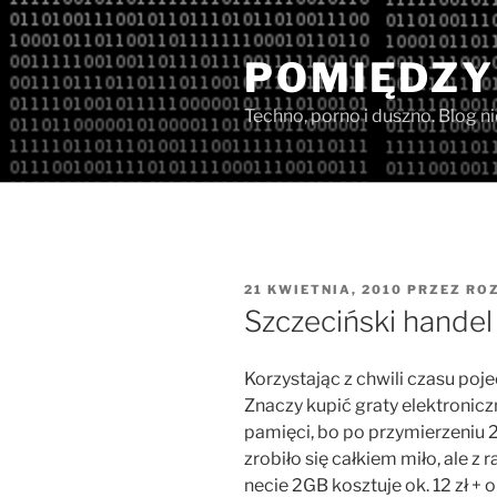
Przejdź
do
POMIĘDZY
treści
Techno, porno i duszno. Blog n
OPUBLIKOWANE
21 KWIETNIA, 2010
PRZEZ
ROZ
W
Szczeciński handel 
Korzystając z chwili czasu po
Znaczy kupić graty elektronicz
pamięci, bo po przymierzeniu
zrobiło się całkiem miło, ale 
necie 2GB kosztuje ok. 12 zł + o