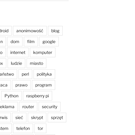
droid
anonimowość
blog
an
dom
film
google
o
internet
komputer
ux
ludzie
miasto
aństwo
perl
polityka
raca
prawo
program
Python
raspberry pi
reklama
router
security
rwis
sieć
skrypt
sprzęt
stem
telefon
tor