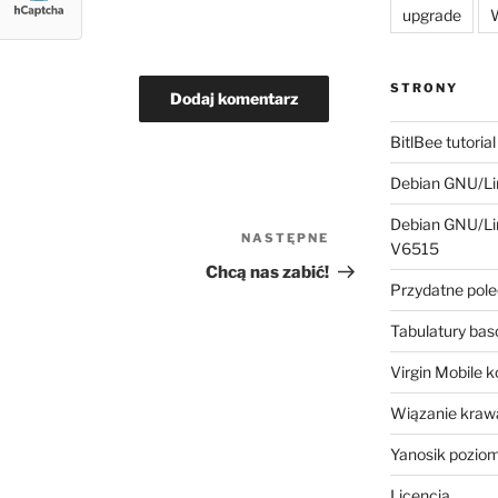
upgrade
W
STRONY
BitlBee tutorial
Debian GNU/Lin
Debian GNU/Lin
NASTĘPNE
Następny
V6515
wpis
Chcą nas zabić!
Przydatne pole
Tabulatury ba
Virgin Mobile 
Wiązanie krawa
Yanosik pozio
Licencja