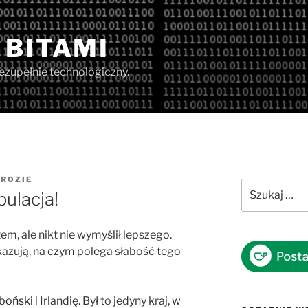
 BITAMI
iezupełnie technologiczny.
Z
ROZIE
Szukaj:
ulacja!
em, ale nikt nie wymyślił lepszego.
kazują, na czym polega słabość tego
zboński
i Irlandię. Był to jedyny kraj, w