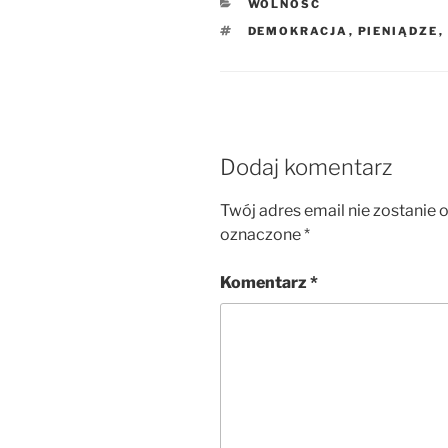
KATEGORIE
WOLNOŚĆ
TAGI
DEMOKRACJA
,
PIENIĄDZE
,
Dodaj komentarz
Twój adres email nie zostanie 
oznaczone
*
Komentarz
*