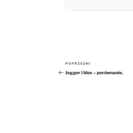
Nawigacja
Poprzedni
POPRZEDNI
wpisu
wpis
Jogger i blox – porównanie.