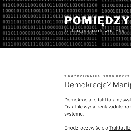
Przejdź
do
POMIĘDZY
treści
Techno, porno i duszno. Blog n
OPUBLIKOWANE
7 PAŹDZIERNIKA, 2009
PRZE
W
Demokracja? Manip
Demokracja to taki fatalny syst
Ostatnie wydarzenia ładnie po
systemu.
Chodzi oczywiście o
Traktat li