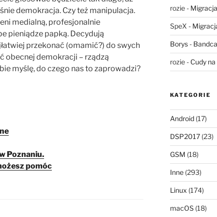
rozie
-
Migracja,
aśnie demokracja. Czy też manipulacja.
ieni medialną, profesjonalnie
SpeX
-
Migracja
be pieniądze papką. Decydują
Borys
-
Bandca
ajłatwiej przekonać (omamić?) do swych
bość obecnej demokracji – rządzą
rozie
-
Cudy na 
obie myślę, do czego nas to zaprowadzi?
KATEGORIE
Android
(17)
ane
DSP2017
(23)
w Poznaniu.
GSM
(18)
 możesz pomóc
Inne
(293)
Linux
(174)
macOS
(18)