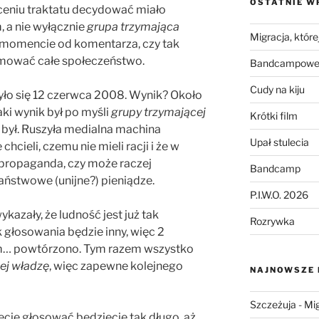
OSTATNIE W
ceniu traktatu decydować miało
a nie wyłącznie
grupa trzymająca
Migracja, której
 momencie od komentarza, czy tak
mować całe społeczeństwo.
Bandcampowe 
Cudy na kiju
yło się 12 czerwca 2008. Wynik? Około
ki wynik był po myśli
grupy trzymającej
Krótki film
ie był. Ruszyła medialna machina
Upał stulecia
hcieli, czemu nie mieli racji i że w
 propaganda, czy może raczej
Bandcamp
aństwowe (unijne?) pieniądze.
P.I.W.O. 2026
kazały, że ludność jest już tak
Rozrywka
 głosowania będzie inny, więc 2
m… powtórzono. Tym razem wszystko
ej władzę
, więc zapewne kolejnego
NAJNOWSZE
Szczeżuja
-
Mig
cie głosować będziecie tak długo, aż