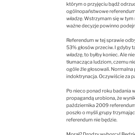
którym o przyjęciu bądź odrzu
ogólnopaństwowe referendum, 
władzę
. Wstrzymam się w tym
ważne decyzje powinno podej
Referendum w tej sprawie odb
53% głosów przeciw. I gdyby ta
władzę
, to byłby koniec. Ale n
tłumacząca ludziom, czemu nie c
ogóle źle głosowali. Normalna
indoktrynacja. Oczywiście za p
Po nieco ponad roku badania wy
propagandą urobiona, że wynik
października 2009 referendu
poszło o myśli
grupy trzymając
referendum nie będzie.
Morał? Drodzy wyborcy! Będzie