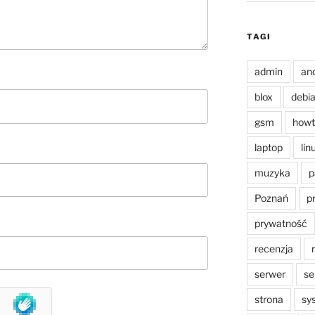
TAGI
admin
an
blox
debi
gsm
howt
laptop
lin
muzyka
p
Poznań
p
prywatność
recenzja
serwer
se
strona
sy