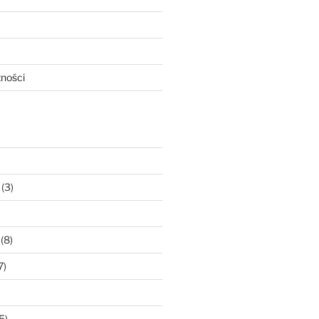
tności
(3)
(8)
7)
5)