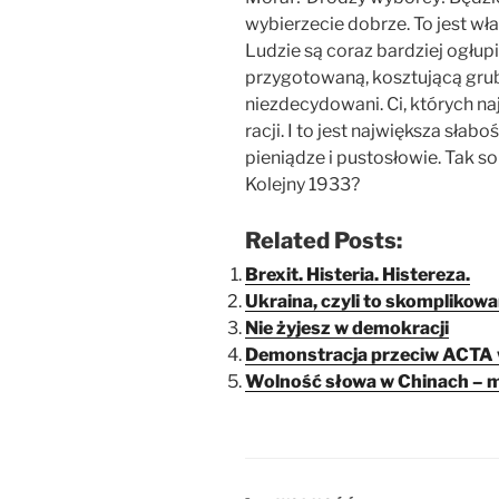
wybierzecie dobrze. To jest wł
Ludzie są coraz bardziej ogłup
przygotowaną, kosztującą gru
niezdecydowani. Ci, których n
racji. I to jest największa sła
pieniądze i pustosłowie. Tak s
Kolejny 1933?
Related Posts:
Brexit. Histeria. Histereza.
Ukraina, czyli to skomplikow
Nie żyjesz w demokracji
Demonstracja przeciw ACTA 
Wolność słowa w Chinach –