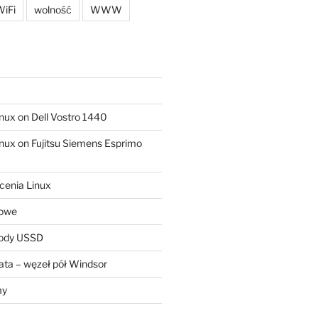
iFi
wolność
WWW
ux on Dell Vostro 1440
ux on Fujitsu Siemens Esprimo
cenia Linux
sowe
kody USSD
ta – węzeł pół Windsor
my