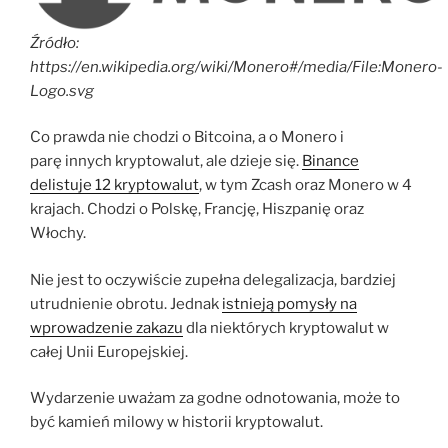
Źródło:
https://en.wikipedia.org/wiki/Monero#/media/File:Monero-
Logo.svg
Co prawda nie chodzi o Bitcoina, a o Monero i
parę innych kryptowalut, ale dzieje się.
Binance
delistuje 12 kryptowalut
, w tym Zcash oraz Monero w 4
krajach. Chodzi o Polskę, Francję, Hiszpanię oraz
Włochy.
Nie jest to oczywiście zupełna delegalizacja, bardziej
utrudnienie obrotu. Jednak
istnieją pomysły na
wprowadzenie zakazu
dla niektórych kryptowalut w
całej Unii Europejskiej.
Wydarzenie uważam za godne odnotowania, może to
być kamień milowy w historii kryptowalut.