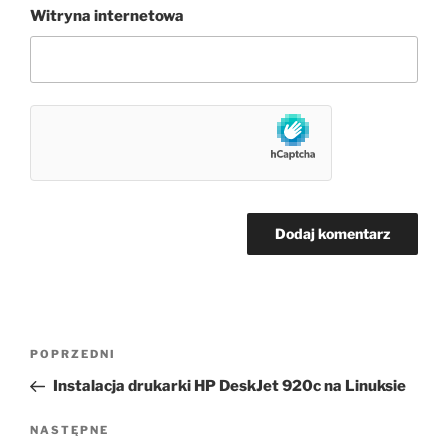
Witryna internetowa
Nawigacja
Poprzedni
POPRZEDNI
wpisu
wpis
Instalacja drukarki HP DeskJet 920c na Linuksie
Następny
NASTĘPNE