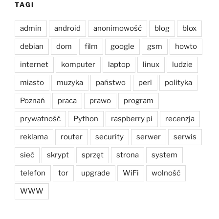
TAGI
admin
android
anonimowość
blog
blox
debian
dom
film
google
gsm
howto
internet
komputer
laptop
linux
ludzie
miasto
muzyka
państwo
perl
polityka
Poznań
praca
prawo
program
prywatność
Python
raspberry pi
recenzja
reklama
router
security
serwer
serwis
sieć
skrypt
sprzęt
strona
system
telefon
tor
upgrade
WiFi
wolność
WWW