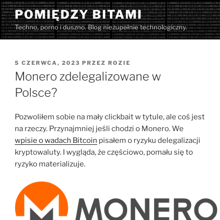
Przejdź
POMIĘDZY BITAMI
do
Techno, porno i duszno. Blog niezupełnie technologiczny.
treści
OPUBLIKOWANE
5 CZERWCA, 2023
PRZEZ
ROZIE
W
Monero zdelegalizowane w
Polsce?
Pozwoliłem sobie na mały clickbait w tytule, ale coś jest
na rzeczy. Przynajmniej jeśli chodzi o Monero. We
wpisie o wadach Bitcoin
pisałem o ryzyku delegalizacji
kryptowaluty. I wygląda, że częściowo, pomału się to
ryzyko materializuje.