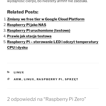
wydajność cierpi), bo niestety
armhf
nie zadziała.
Related Posts:
Zmiany we free tier w Google Cloud Platform
Raspberry Pi jako NAS
Raspberry Pi uruchomione (testowo)
Prawie jak stacja testowa
Raspberry Pi – sterowanie LED i odczyt temperatury
CPU i dysku
KATEGORIE
LINUX
TAGI
ARM
,
LINUX
,
RASPBERRY PI
,
SPRZĘT
2 odpowiedzi na “Raspberry Pi Zero”