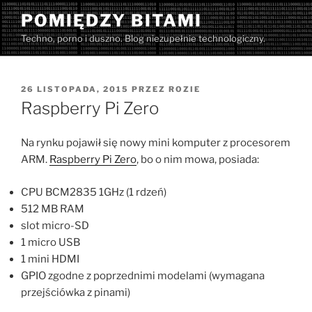
Przejdź
POMIĘDZY BITAMI
do
Techno, porno i duszno. Blog niezupełnie technologiczny.
treści
OPUBLIKOWANE
26 LISTOPADA, 2015
PRZEZ
ROZIE
W
Raspberry Pi Zero
Na rynku pojawił się nowy mini komputer z procesorem
ARM.
Raspberry Pi Zero
, bo o nim mowa, posiada:
CPU BCM2835 1GHz (1 rdzeń)
512 MB RAM
slot micro-SD
1 micro USB
1 mini HDMI
GPIO zgodne z poprzednimi modelami (wymagana
przejściówka z pinami)