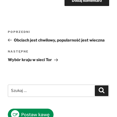
Nawigacja
Poprzedni
POPRZEDNI
wpisu
wpis
Obciach jest chwilowy, popularność jest wieczna
Następny
NASTĘPNE
wpis
Wybór kraju w sieci Tor
Szukaj:
Szukaj