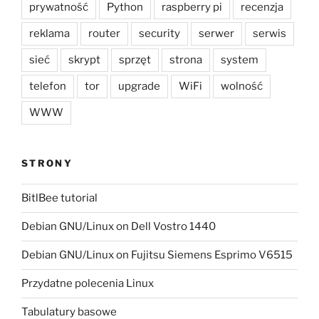
prywatność
Python
raspberry pi
recenzja
reklama
router
security
serwer
serwis
sieć
skrypt
sprzęt
strona
system
telefon
tor
upgrade
WiFi
wolność
WWW
STRONY
BitlBee tutorial
Debian GNU/Linux on Dell Vostro 1440
Debian GNU/Linux on Fujitsu Siemens Esprimo V6515
Przydatne polecenia Linux
Tabulatury basowe