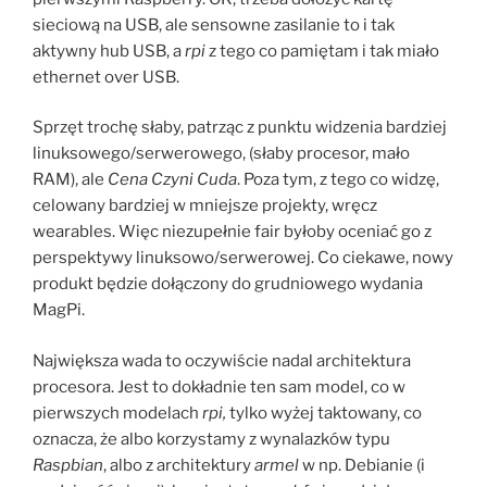
sieciową na USB, ale sensowne zasilanie to i tak
aktywny hub USB, a
rpi
z tego co pamiętam i tak miało
ethernet over USB.
Sprzęt trochę słaby, patrząc z punktu widzenia bardziej
linuksowego/serwerowego, (słaby procesor, mało
RAM), ale
Cena Czyni Cuda
. Poza tym, z tego co widzę,
celowany bardziej w mniejsze projekty, wręcz
wearables. Więc niezupełnie fair byłoby oceniać go z
perspektywy linuksowo/serwerowej. Co ciekawe, nowy
produkt będzie dołączony do grudniowego wydania
MagPi.
Największa wada to oczywiście nadal architektura
procesora. Jest to dokładnie ten sam model, co w
pierwszych modelach
rpi,
tylko wyżej taktowany, co
oznacza, że albo korzystamy z wynalazków typu
Raspbian
, albo z architektury
armel
w np. Debianie (i