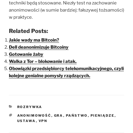
techniki będą stosowane. Niezły test na zachowanie
anonimowości (w sumie bardziej: fałszywej tożsamości)
w praktyce.
Related Posts:
Jakie wady ma Bitcoin?
Dell deanonimizuje Bitcoiny
Gotowanie żaby
Walka z Tor – blokowanie i atak.
Obowiązki przedsiębiorcy telekomunikacyjnego, czyli
kolejne genialne pomysły rządzących.
KATEGORIE
ROZRYWKA
TAGI
ANONIMOWOŚĆ
,
GRA
,
PAŃSTWO
,
PIENIĄDZE
,
USTAWA
,
VPN