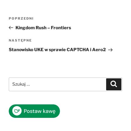
Nawigacja
Poprzedni
POPRZEDNI
wpisu
wpis
Kingdom Rush – Frontiers
Następny
NASTĘPNE
wpis
Stanowisko UKE w sprawie CAPTCHA i Aero2
Szukaj:
Szukaj