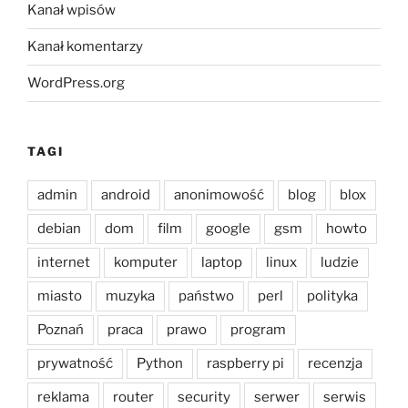
Kanał wpisów
Kanał komentarzy
WordPress.org
TAGI
admin
android
anonimowość
blog
blox
debian
dom
film
google
gsm
howto
internet
komputer
laptop
linux
ludzie
miasto
muzyka
państwo
perl
polityka
Poznań
praca
prawo
program
prywatność
Python
raspberry pi
recenzja
reklama
router
security
serwer
serwis