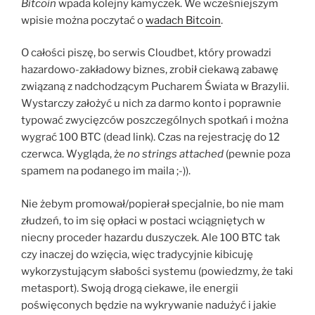
Bitcoin
wpada kolejny kamyczek. We wcześniejszym
wpisie można poczytać o
wadach Bitcoin
.
O całości piszę, bo serwis Cloudbet, który prowadzi
hazardowo-zakładowy biznes, zrobił ciekawą zabawę
związaną z nadchodzącym Pucharem Świata w Brazylii.
Wystarczy założyć u nich za darmo konto i poprawnie
typować zwycięzców poszczególnych spotkań i można
wygrać 100 BTC (dead link). Czas na rejestrację do 12
czerwca. Wygląda, że
no strings attached
(pewnie poza
spamem na podanego im maila ;-)).
Nie żebym promował/popierał specjalnie, bo nie mam
złudzeń, to im się opłaci w postaci wciągniętych w
niecny proceder hazardu duszyczek. Ale 100 BTC tak
czy inaczej do wzięcia, więc tradycyjnie kibicuję
wykorzystującym słabości systemu (powiedzmy, że taki
metasport). Swoją drogą ciekawe, ile energii
poświęconych będzie na wykrywanie nadużyć i jakie