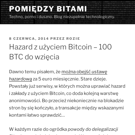
Przejdź
POMIĘDZY BITAMI
do
Techno, porno i duszno. Blog niezupełnie technologiczny.
treści
OPUBLIKOWANE
8 CZERWCA, 2014
PRZEZ
ROZIE
W
Hazard z użyciem Bitcoin – 100
BTC do wzięcia
Dawno temu pisałem, że
można obejść
ustawę
hazardową
za 5 euro miesięcznie. Stare dzieje.
Powstały już serwisy, w których można uprawiać hazard
i zakłady z użyciem Bitcoin, co doda kolejną warstwę
anonimowości. Bo przecież niekoniecznie na blokadzie
stron by się kończyło, a transakcje między wskazanymi
kontami łatwo sprawdzić…
W każdym razie do ogródka
powody do delegalizacji