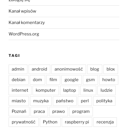
Kanał wpisów
Kanał komentarzy
WordPress.org
TAGI
admin
android
anonimowość
blog
blox
debian
dom
film
google
gsm
howto
internet
komputer
laptop
linux
ludzie
miasto
muzyka
państwo
perl
polityka
Poznań
praca
prawo
program
prywatność
Python
raspberry pi
recenzja