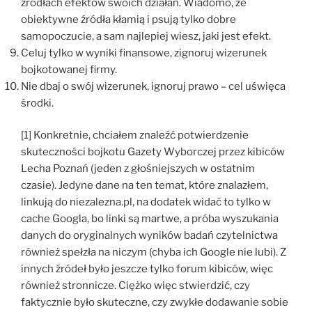
źródłach efektów swoich działań. Wiadomo, że
obiektywne źródła kłamią i psują tylko dobre
samopoczucie, a sam najlepiej wiesz, jaki jest efekt.
Celuj tylko w wyniki finansowe, zignoruj wizerunek
bojkotowanej firmy.
Nie dbaj o swój wizerunek, ignoruj prawo – cel uświęca
środki.
[1] Konkretnie, chciałem znaleźć potwierdzenie
skuteczności bojkotu Gazety Wyborczej przez kibiców
Lecha Poznań (jeden z głośniejszych w ostatnim
czasie). Jedyne dane na ten temat, które znalazłem,
linkują do niezalezna.pl, na dodatek widać to tylko w
cache Googla, bo linki są martwe, a próba wyszukania
danych do oryginalnych wyników badań czytelnictwa
również spełzła na niczym (chyba ich Google nie lubi). Z
innych źródeł było jeszcze tylko forum kibiców, więc
również stronnicze. Ciężko więc stwierdzić, czy
faktycznie było skuteczne, czy zwykłe dodawanie sobie