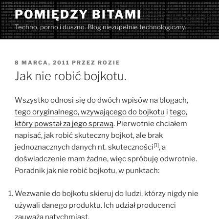
Przejdź
POMIĘDZY BITAMI
do
Techno, porno i duszno. Blog niezupełnie technologiczny.
treści
OPUBLIKOWANE
8 MARCA, 2011
PRZEZ
ROZIE
W
Jak nie robić bojkotu.
Wszystko odnosi się do dwóch wpisów na blogach,
tego oryginalnego, wzywającego do bojkotu
i
tego,
który powstał za jego sprawą
. Pierwotnie chciałem
napisać, jak robić skuteczny bojkot, ale brak
[1]
jednoznacznych danych nt. skuteczności
, a
doświadczenie mam żadne, więc spróbuję odwrotnie.
Poradnik jak nie robić bojkotu, w punktach:
Wezwanie do bojkotu skieruj do ludzi, którzy nigdy nie
używali danego produktu. Ich udział producenci
zauważą natychmiast.