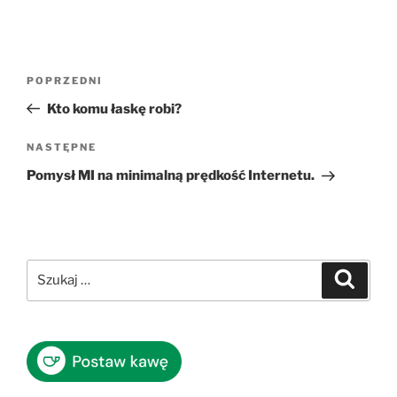
Nawigacja
Poprzedni
POPRZEDNI
wpisu
wpis
Kto komu łaskę robi?
Następny
NASTĘPNE
wpis
Pomysł MI na minimalną prędkość Internetu.
Szukaj:
Szukaj