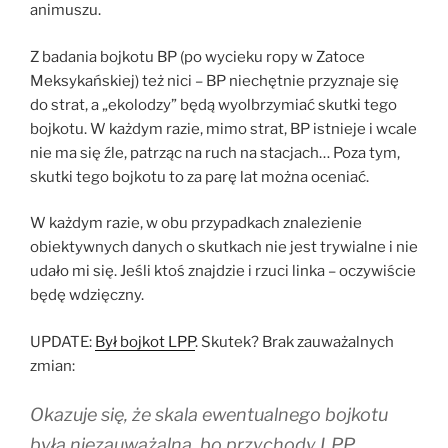
animuszu.
Z badania bojkotu BP (po wycieku ropy w Zatoce
Meksykańskiej) też nici – BP niechętnie przyznaje się
do strat, a „ekolodzy” będą wyolbrzymiać skutki tego
bojkotu. W każdym razie, mimo strat, BP istnieje i wcale
nie ma się źle, patrząc na ruch na stacjach… Poza tym,
skutki tego bojkotu to za parę lat można oceniać.
W każdym razie, w obu przypadkach znalezienie
obiektywnych danych o skutkach nie jest trywialne i nie
udało mi się. Jeśli ktoś znajdzie i rzuci linka – oczywiście
będę wdzięczny.
UPDATE:
Był bojkot LPP
. Skutek? Brak zauważalnych
zmian:
Okazuje się, że skala ewentualnego bojkotu
była niezauważalna, bo przychody LPP