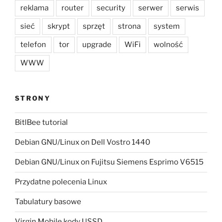
reklama
router
security
serwer
serwis
sieć
skrypt
sprzęt
strona
system
telefon
tor
upgrade
WiFi
wolność
WWW
STRONY
BitlBee tutorial
Debian GNU/Linux on Dell Vostro 1440
Debian GNU/Linux on Fujitsu Siemens Esprimo V6515
Przydatne polecenia Linux
Tabulatury basowe
Virgin Mobile kody USSD