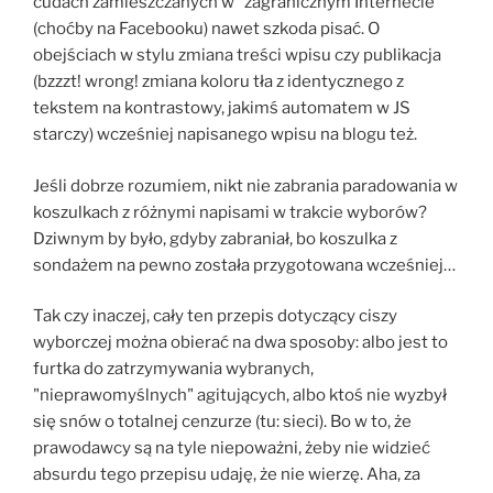
cudach zamieszczanych w "zagranicznym Internecie"
(choćby na Facebooku) nawet szkoda pisać. O
obejściach w stylu zmiana treści wpisu czy publikacja
(bzzzt! wrong! zmiana koloru tła z identycznego z
tekstem na kontrastowy, jakimś automatem w JS
starczy) wcześniej napisanego wpisu na blogu też.
Jeśli dobrze rozumiem, nikt nie zabrania paradowania w
koszulkach z różnymi napisami w trakcie wyborów?
Dziwnym by było, gdyby zabraniał, bo koszulka z
sondażem na pewno została przygotowana wcześniej…
Tak czy inaczej, cały ten przepis dotyczący ciszy
wyborczej można obierać na dwa sposoby: albo jest to
furtka do zatrzymywania wybranych,
"nieprawomyślnych" agitujących, albo ktoś nie wyzbył
się snów o totalnej cenzurze (tu: sieci). Bo w to, że
prawodawcy są na tyle niepoważni, żeby nie widzieć
absurdu tego przepisu udaję, że nie wierzę. Aha, za