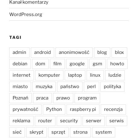
Kanał komentarzy
WordPress.org
TAGI
admin
android
anonimowość
blog
blox
debian
dom
film
google
gsm
howto
internet
komputer
laptop
linux
ludzie
miasto
muzyka
państwo
perl
polityka
Poznań
praca
prawo
program
prywatność
Python
raspberry pi
recenzja
reklama
router
security
serwer
serwis
sieć
skrypt
sprzęt
strona
system