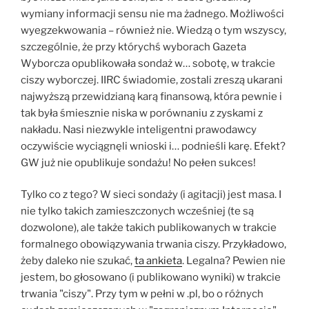
wymiany informacji sensu nie ma żadnego. Możliwości
wyegzekwowania – również nie. Wiedzą o tym wszyscy,
szczególnie, że przy którychś wyborach Gazeta
Wyborcza opublikowała sondaż w… sobotę, w trakcie
ciszy wyborczej. IIRC świadomie, zostali zreszą ukarani
najwyższą przewidzianą karą finansową, która pewnie i
tak była śmiesznie niska w porównaniu z zyskami z
nakładu. Nasi niezwykle inteligentni prawodawcy
oczywiście wyciągnęli wnioski i… podnieśli karę. Efekt?
GW już nie opublikuje sondażu! No pełen sukces!
Tylko co z tego? W sieci sondaży (i agitacji) jest masa. I
nie tylko takich zamieszczonych wcześniej (te są
dozwolone), ale także takich publikowanych w trakcie
formalnego obowiązywania trwania ciszy. Przykładowo,
żeby daleko nie szukać,
ta ankieta
. Legalna? Pewien nie
jestem, bo głosowano (i publikowano wyniki) w trakcie
trwania "ciszy". Przy tym w pełni w .pl, bo o różnych