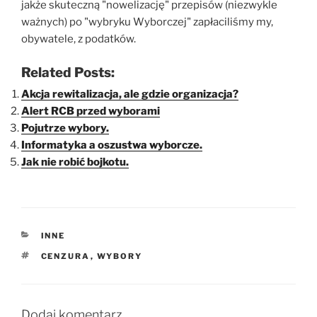
jakże skuteczną "nowelizację" przepisów (niezwykle
ważnych) po "wybryku Wyborczej" zapłaciliśmy my,
obywatele, z podatków.
Related Posts:
Akcja rewitalizacja, ale gdzie organizacja?
Alert RCB przed wyborami
Pojutrze wybory.
Informatyka a oszustwa wyborcze.
Jak nie robić bojkotu.
KATEGORIE
INNE
TAGI
CENZURA
,
WYBORY
Dodaj komentarz