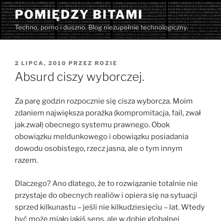
Przejdź
POMIĘDZY BITAMI
do
Techno, porno i duszno. Blog niezupełnie technologiczny.
treści
OPUBLIKOWANE
2 LIPCA, 2010
PRZEZ
ROZIE
W
Absurd ciszy wyborczej.
Za parę godzin rozpocznie się cisza wyborcza. Moim
zdaniem największa porażka (kompromitacja, fail, zwał
jak zwał) obecnego systemu prawnego. Obok
obowiązku meldunkowego i obowiązku posiadania
dowodu osobistego, rzecz jasna, ale o tym innym
razem.
Dlaczego? Ano dlatego, że to rozwiązanie totalnie nie
przystaje do obecnych realiów i opiera się na sytuacji
sprzed kilkunastu – jeśli nie kilkudziesięciu – lat. Wtedy
być może miało jakiś sens, ale w dobie globalnej