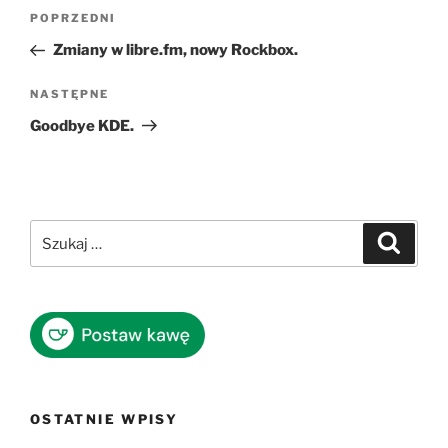
Nawigacja
Poprzedni
POPRZEDNI
wpisu
wpis
Zmiany w libre.fm, nowy Rockbox.
Następny
NASTĘPNE
wpis
Goodbye KDE.
Szukaj:
Szukaj
OSTATNIE WPISY