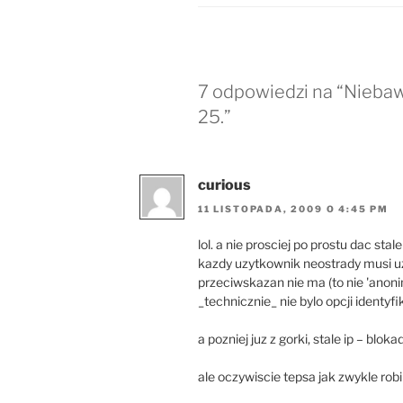
7 odpowiedzi na “Niebaw
25.”
curious
11 LISTOPADA, 2009 O 4:45 PM
lol. a nie prosciej po prostu dac stale
kazdy uzytkownik neostrady musi uz
przeciwskazan nie ma (to nie 'anon
_technicznie_ nie bylo opcji identyfi
a pozniej juz z gorki, stale ip – blo
ale oczywiscie tepsa jak zwykle robi