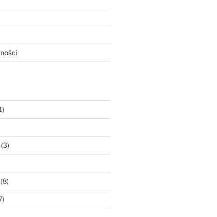
tności
1)
(3)
(8)
7)