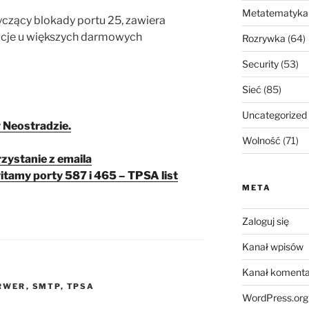
Metatematyka
czący blokady portu 25, zawiera
acje u większych darmowych
Rozrywka
(64)
Security
(53)
Sieć
(85)
Uncategorized
 Neostradzie.
Wolność
(71)
zystanie z emaila
itamy porty 587 i 465 – TPSA list
META
Zaloguj się
Kanał wpisów
Kanał komenta
RWER
,
SMTP
,
TPSA
WordPress.org