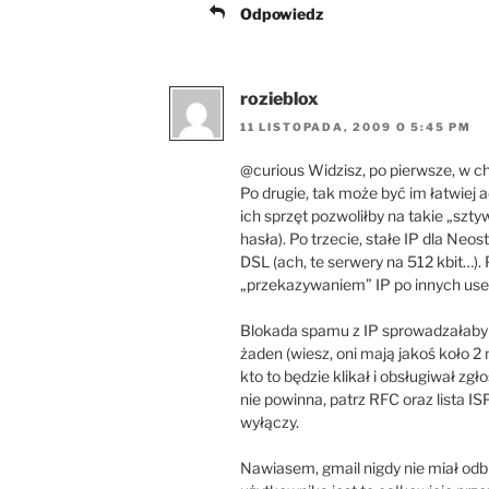
Odpowiedz
rozieblox
11 LISTOPADA, 2009 O 5:45 PM
@curious Widzisz, po pierwsze, w ch
Po drugie, tak może być im łatwiej 
ich sprzęt pozwoliłby na takie „szty
hasła). Po trzecie, stałe IP dla Ne
DSL (ach, te serwery na 512 kbit…).
„przekazywaniem” IP po innych use
Blokada spamu z IP sprowadzałaby si
żaden (wiesz, oni mają jakoś koło 
kto to będzie klikał i obsługiwał zg
nie powinna, patrz RFC oraz lista IS
wyłączy.
Nawiasem, gmail nigdy nie miał odb