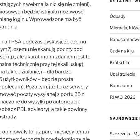
OSTATNIE W
tających z webmaila nic się nie zmieni).
biosowych będzie istniała możliwość
Odpady
mianę loginu. Wprowadzone ma być
 grudnia.
Migracja, której
Bandcampowe 
 na TPSA podczas dyskusji, że czemu
 czym?), czemu nie skanują poczty pod
Cudy na kiju
ć) itp., ale akurat moim zdaniem jest to
Krótki film
lna technicznie przy tej skali usług),
a takie działanie, i – dla bardzo
Upał stulecia
5 użytkowników – będzie prosta
Bandcamp
 polecam). Poza tym, już teraz serwery
jmować poczty wysyłanej z portu 25 z
P.I.W.O. 2026
naczone do wysyłki po autoryzacji,
zobacz PBL advisory
), a takie powinny
strady.
NAJNOWSZE
opiniowały to już parę miesięcy temu i
Szczeżuja
-
Mig
 dostawców została powiadomiona, ale