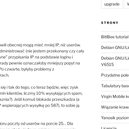
upgrade
W
STRONY
BitlBee tutorial
wili obecnej mogą mieć mniej IP, niż userów.
Debian GNU/Lin
administrować (nie jestem przekonany czy cały
wne” przypisania IP na podstawie loginu i
Debian GNU/Lin
ostrady pewnie oznaczałoby mniejszy popyt na
V6515
 Po czwarte, byłyby problemy z
rach.
Przydatne pole
Tabulatury ba
ę i tak do tego, co teraz będzie, więc zysk
2 mln klientów, liczmy 10% wysyłających spam,
Virgin Mobile 
łosznia?). Jeśli komuś blokada przeszkadza (a
P wspierających wysyłkę po 587), to sobie ją
Wiązanie krawa
Yanosik pozio
ioru poczty od userów na porcie 25… Dla
Licencja