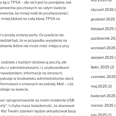
 łącz TPSA – dla nich jest to pomijalne, tak
 serwerów pocztowych na całym świecie
styczeń 2026
(
erwerów, bo mniej maili do przetworzenia i
, mniej blokad na całą klasę TPSA na
grudzień 2025
listopad 2025
(
i o prostą zmianę portu. Oczywiście nie
październik 20
wiedział byś, że w przypadku wysyłania na
lnianie (które nie może mieć miejsca przy
wrzesień 2025
sierpień 2025
(
 zadziała z każdym dostawcą poczty, ale
lipiec 2025
(2)
ktu i z administratorami, i z użytkownikami
rowadzeniem, informacje na stronach,
czerwiec 2025
yskusja w środowisku administratorów sieci).
nformowani o zmianach wcześniej. Mali – cóż,
maj 2025
(2)
dzieje na świecie.
kwiecień 2025
kować oprogramowanie na moim modemie USB
marzec 2025
(
rty”. I chyba masz świadomość, że skanował
? Kto Twoim zdaniem będzie aktualizował bazę
luty 2025
(2)