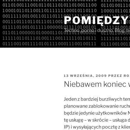
Przejdź
do
POMIĘDZY
treści
Techno, porno i duszno. Blog n
OPUBLIKOWANE
13 WRZEŚNIA, 2009
PRZEZ
RO
W
Niebawem koniec wy
Jeden z bardziej burzliwych t
planowane zablokowanie ruchu
będzie jedynie użytkowników 
tę usługę – w skrócie – usługa
IP) i wysyłających pocztę z kl