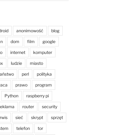
droid
anonimowość
blog
an
dom
film
google
o
internet
komputer
ux
ludzie
miasto
aństwo
perl
polityka
raca
prawo
program
Python
raspberry pi
reklama
router
security
rwis
sieć
skrypt
sprzęt
stem
telefon
tor