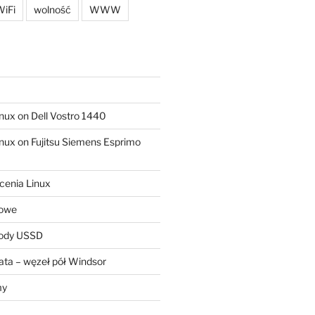
iFi
wolność
WWW
ux on Dell Vostro 1440
ux on Fujitsu Siemens Esprimo
cenia Linux
sowe
kody USSD
ta – węzeł pół Windsor
my