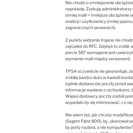
Nie chodzi o zmniejszenie obciążenia
naprawdę. Zyskują administratorzy
(mniej maili = mniejsze obciążenie s
analizy) i użytkownicy (mniej spamu
zagranicznych serwerach).
Z punktu widzenia trojana nie chodz
zajrzałeś do RFC. Gdybyś to zrobił, 
porcie 587 wymagane jest uwierzyte
wymianie maili między serwerami).
TPSA oczywiście nie gwarantuje, że
zrobiła bardzo dużo w kwestii konta
(opinie dostawców poczty przed wp
informacje wysłane z rachunkami, d
Więksi dostawcy poczty zostali poi
wypadało by się interesować, co się 
Nie wiem też, jak chcesz modyfi
(Sagem F@st 800), by „skanował po
by porty routera, a nie komputerów