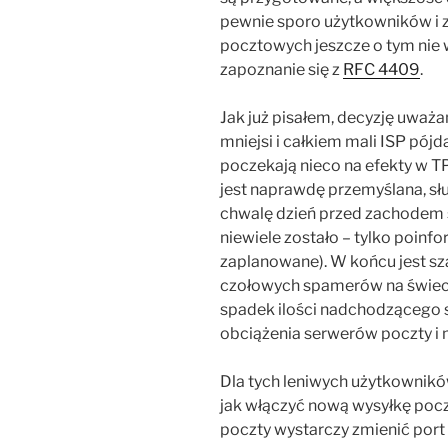
pewnie sporo użytkowników i 
pocztowych jeszcze o tym nie 
zapoznanie się z
RFC 4409
.
Jak już pisałem, decyzję uważa
mniejsi i całkiem mali ISP pójd
poczekają nieco na efekty w 
jest naprawdę przemyślana, sł
chwalę dzień przed zachodem sło
niewiele zostało – tylko poinf
zaplanowane). W końcu jest sza
czołowych spamerów na świeci
spadek ilości nadchodzącego s
obciążenia serwerów poczty i 
Dla tych leniwych użytkowników
jak włączyć nową wysyłkę pocz
poczty wystarczy zmienić port