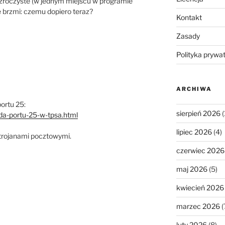
ezroczyste (w jednym miejscu w programie
ie brzmi: czemu dopiero teraz?
Kontakt
Zasady
Polityka prywa
ARCHIWA
ortu 25:
sierpień 2026
(
da-portu-25-w-tpsa.html
lipiec 2026
(4)
 trojanami pocztowymi.
czerwiec 2026
maj 2026
(5)
kwiecień 2026
marzec 2026
(
luty 2026
(8)