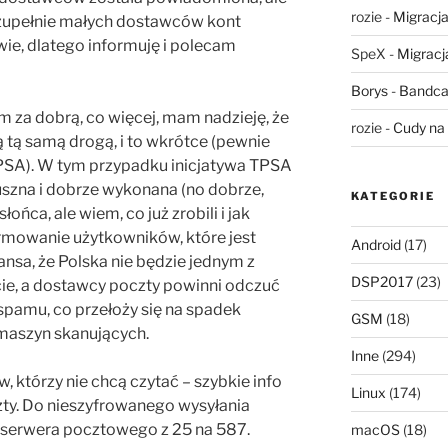
rozie
-
Migracja,
zupełnie małych dostawców kont
wie, dlatego informuję i polecam
SpeX
-
Migracja
Borys
-
Bandca
m za dobrą, co więcej, mam nadzieję, że
rozie
-
Cudy na 
ą tą samą drogą, i to wkrótce (pewnie
TPSA). W tym przypadku inicjatywa TPSA
uszna i dobrze wykonana (no dobrze,
KATEGORIE
ńca, ale wiem, co już zrobili i jak
ormowanie użytkowników, które jest
Android
(17)
nsa, że Polska nie będzie jednym z
DSP2017
(23)
e, a dostawcy poczty powinni odczuć
pamu, co przełoży się na spadek
GSM
(18)
maszyn skanujących.
Inne
(294)
, którzy nie chcą czytać – szybkie info
Linux
(174)
ty. Do nieszyfrowanego wysyłania
 serwera pocztowego z 25 na 587.
macOS
(18)