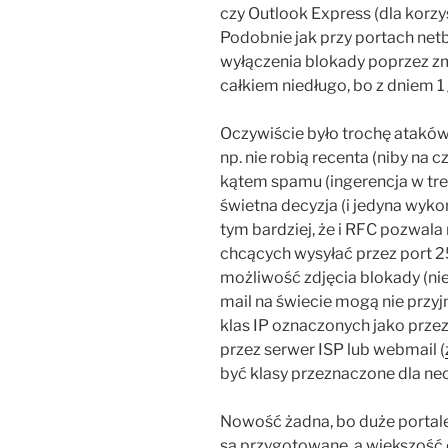
czy Outlook Express (dla korzys
Podobnie jak przy portach net
wyłączenia blokady poprzez z
całkiem niedługo, bo z dniem 1
Oczywiście było trochę ataków
np. nie robią recenta (niby na
kątem spamu (ingerencja w treś
świetna decyzja (i jedyna wykona
tym bardziej, że i RFC pozwala n
chcących wysyłać przez port 2
możliwość zdjęcia blokady (nie
mail na świecie mogą nie przy
klas IP oznaczonych jako przez
przez serwer ISP lub webmail (
być klasy przeznaczone dla neo
Nowość żadna, bo duże portale 
są przygotowane, a większość