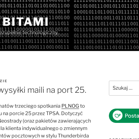
 BITAMI
iezupełnie technologiczny.
ZIE
Szukaj:
syłki maili na port 25.
ematów trzeciego spotkania
PLNOG
to
 na porcie 25 przez TPSA. Dotyczyć
Neostrady (oraz pakietów zawierających
 dla klienta indywidualnego o zmiennym
ientów pocztowych w stylu Thunderbirda