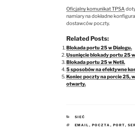
Oficjalny komunikat TPSA
doty
namiary na dokładne konfigur
dostawców poczty.
Related Posts:
Blokada portu 25 w Dialogu.
Usunięcie blokady portu 25 w
Blokada portu 25 w Netii.
5 sposobów na efektywne kor
Koniec poczty na porcie 25, w
otwarty.
KATEGORIE
SIEĆ
TAGI
EMAIL
,
POCZTA
,
PORT
,
SE