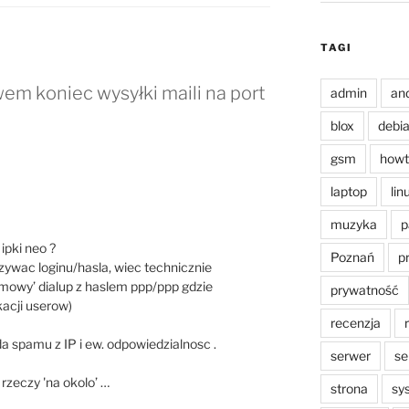
TAGI
em koniec wysyłki maili na port
admin
an
blox
debi
gsm
howt
laptop
lin
muzyka
p
 ipki neo ?
Poznań
p
ywac loginu/hasla, wiec technicznie
imowy’ dialup z haslem ppp/ppp gdzie
prywatność
kacji userow)
recenzja
kada spamu z IP i ew. odpowiedzialnosc .
serwer
se
 rzeczy 'na okolo’ …
strona
sy