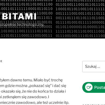
 BITAMI
iezupełnie technologiczny.
IE
Szukaj:
ożyłem dawno temu. Miało być trochę
em gdzie można „pokazać się” i dać się
azało się, że nie do końca to działa i
mi zetknąłem się zawodowo. I
iecznie zawodowo, ale też uczelnie itp.