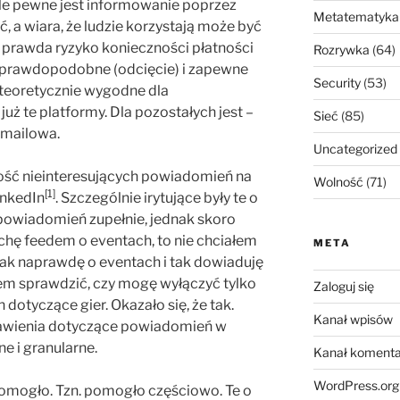
ile pewne jest informowanie poprzez
Metatematyka
, a wiara, że ludzie korzystają może być
o prawda ryzyko konieczności płatności
Rozrywka
(64)
o prawdopodobne (odcięcie) i zapewne
Security
(53)
 teoretycznie wygodne dla
uż te platformy. Dla pozostałych jest –
Sieć
(85)
a mailowa.
Uncategorized
zość nieinteresujących powiadomień na
Wolność
(71)
[1]
inkedIn
. Szczególnie irytujące były te o
powiadomień zupełnie, jednak skoro
rochę feedem o eventach, to nie chciałem
META
tak naprawdę o eventach i tak dowiaduję
łem sprawdzić, czy mogę wyłączyć tylko
Zaloguj się
dotyczące gier. Okazało się, że tak.
Kanał wpisów
stawienia dotyczące powiadomień w
e i granularne.
Kanał komenta
WordPress.org
pomogło. Tzn. pomogło częściowo. Te o