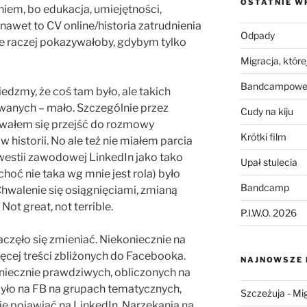
OSTATNIE W
niem, bo edukacja, umiejętności,
awet to CV online/historia zatrudnienia
Odpady
e raczej pokazywałoby, gdybym tylko
Migracja, której
Bandcampowe 
dzmy, że coś tam było, ale takich
anych – mało. Szczególnie przez
Cudy na kiju
owałem się przejść do rozmowy
Krótki film
w historii. No ale też nie miałem parcia
westii zawodowej LinkedIn jako tako
Upał stulecia
choć nie taka wg mnie jest rola) było
Bandcamp
Chwalenie się osiągnięciami, zmianą
Not great, not terrible.
P.I.W.O. 2026
aczęło się zmieniać. Niekoniecznie na
ięcej treści zbliżonych do Facebooka.
NAJNOWSZE
niecznie prawdziwych, obliczonych na
było na FB na grupach tematycznych,
Szczeżuja
-
Mig
się pojawiać na LinkedIn. Narzekania na