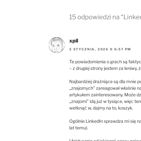
15 odpowiedzi na “Link
xpil
2 STYCZNIA, 2026 O 6:57 PM
Te powiadomienia o grach są faktycz
– z drugiej strony jestem za leniwy, 
Najbardziej drażniące są dla mnie 
„znajomych” zareagował właśnie na 
artykułem zainteresowany. Może dzia
„znajomi” idą już w tysiące, więc t
wetknąć w, dajmy na to, koszyk.
Ogólnie LinkedIn sprawdza mi się naj
lat temu).
I faktycznie od jakiegoś czasu pojawi