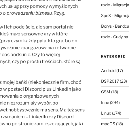
rozie
-
Migracja,
nych usług przy pomocy wymyślonych
o o prowadzeniu biznesu.
Rzyg.
SpeX
-
Migracja
Borys
-
Bandca
 i ich podejście, ale sam portal nie
jakieś mało sensowne gry w które
rozie
-
Cudy na 
(przy czym każdy pyta, kto gra, bo on
 wywołanie zaangażowania i otwarcie
uż coś podsunie. Czy to więcej
KATEGORIE
ch, czy po prostu treściach, które są
Android
(17)
DSP2017
(23)
 mojej bańki (niekoniecznie firm, choć
o
w postaci Discord plus LinkedIn jako
GSM
(18)
mowania o organizowanych
Inne
(294)
mnie niezrozumiały wybór, bo
et hobbystycznie ma sens. Ma też sens
Linux
(174)
utrzymaniem – LinkedIn czy Discord
równo po stronie zamieszczających, jak i
macOS
(18)