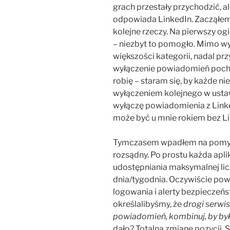
grach przestały przychodzić, 
odpowiada LinkedIn. Zacząłem
kolejne rzeczy. Na pierwszy o
– niezbyt to pomogło. Mimo w
większości kategorii, nadal pr
wyłączenie powiadomień pocho
robię – staram się, by każde 
wyłączeniem kolejnego w usta
wyłączę powiadomienia z Linked
może być u mnie rokiem bez Lin
Tymczasem wpadłem na pomysł
rozsądny. Po prostu każda apl
udostępniania maksymalnej li
dnia/tygodnia. Oczywiście pow
logowania i alerty bezpieczeńs
określalibyśmy, że
drogi serwis
powiadomień, kombinuj, by był
dało? Totalną zmianę pozycji. 