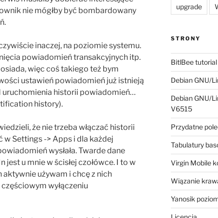
upgrade
W
ytkownik nie mógłby być bombardowany
ń.
STRONY
ywiście inaczej, na poziomie systemu.
inięcia powiadomień transakcyjnych itp.
BitlBee tutorial
posiada, więc coś takiego też bym
wości ustawień powiadomień już istnieją
Debian GNU/Lin
d uruchomienia historii powiadomień…
Debian GNU/Lin
ification history).
V6515
dzieli, że nie trzeba włączać historii
Przydatne pole
w Settings -> Apps i dla każdej
Tabulatury ba
e powiadomień wysłała. Twarde dane
 jest u mnie w ścisłej czołówce. I to w
Virgin Mobile 
 aktywnie używam i chcę z nich
Wiązanie krawa
 częściowym wyłączeniu
Yanosik pozio
Licencja