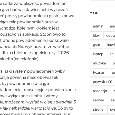
ale nadal za większość powiadomień
 grzebać w ustawieniach i wyłączać
TAGI
gień poszły powiadomienia push. I znowu
yłączenia powiadomień push w
admin
an
zychodzą. Kolejnym krokiem jest
dzących z aplikacji. Stopniowo to
blox
debi
nietrafione powiadomienie skutkowało
gsm
howt
wieniach. Nie wykluczam, że wkrótce
In na telefonie zupełnie, czyli 2026
laptop
lin
kedIn (na telefonie).
muzyka
p
, jaki system powiadomień byłby
Poznań
p
ikacja powinna mieć obowiązek
prywatność
czby powiadomień w ciągu
iadomienia transakcyjne, potwierdzanie
recenzja
twa wyłączone z limitu. I wtedy
serwer
se
ie, możesz mi wysłać w ciągu tygodnia 5
y jak najbardziej wartościowe
. Co by to
strona
sy
Serwis musiałby dobierać interesujące