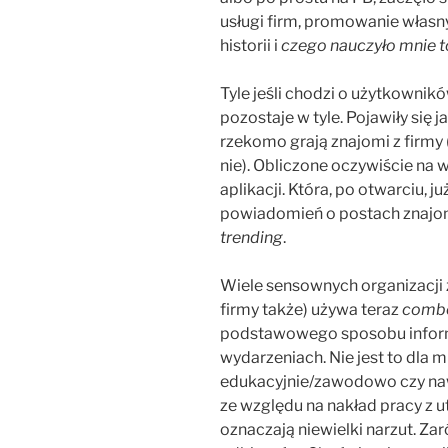
usługi firm, promowanie włas
historii i
czego nauczyło mnie t
Tyle jeśli chodzi o użytkowników
pozostaje w tyle. Pojawiły się 
rzekomo grają znajomi z firmy 
nie). Obliczone oczywiście na
aplikacji. Która, po otwarciu, j
powiadomień o postach znajomy
trending
.
Wiele sensownych organizacji z
firmy także) używa teraz
comb
podstawowego sposobu infor
wydarzeniach. Nie jest to dla 
edukacyjnie/zawodowo czy naw
ze względu na nakład pracy z 
oznaczają niewielki narzut. Za