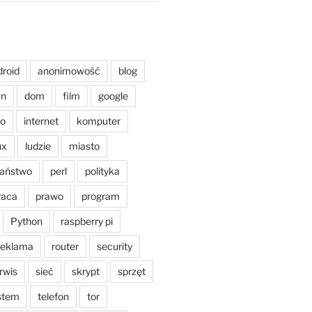
droid
anonimowość
blog
an
dom
film
google
o
internet
komputer
ux
ludzie
miasto
aństwo
perl
polityka
raca
prawo
program
Python
raspberry pi
reklama
router
security
rwis
sieć
skrypt
sprzęt
stem
telefon
tor