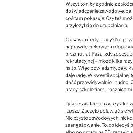
Wszytko niby zgodnie z założe
doświadczenie zawodowe, ba, n
coś tam pokazuje. Czy też moż
przyłożył się do uzupełniania.
Ciekawe oferty pracy? No powie
naprawdę ciekawych i dopasow
pryzmat lat. Faza, gdy zdecyd
rekrutacyjnej – może kilka razy 
na to. Więc powiedzmy, że w k
daje radę. W kwestii socjalnej (
dość przewidywalnie i nudno. 
pracy, szkoleniami, rocznicami. 
I jakiś czas temu to wszystko z
lepsze. Zaczęło pojawiać się w
Nie czysto zawodowych, nieko
zaangażowanie. To, co kiedyś 
albo po prostu na FB, zaczęło 