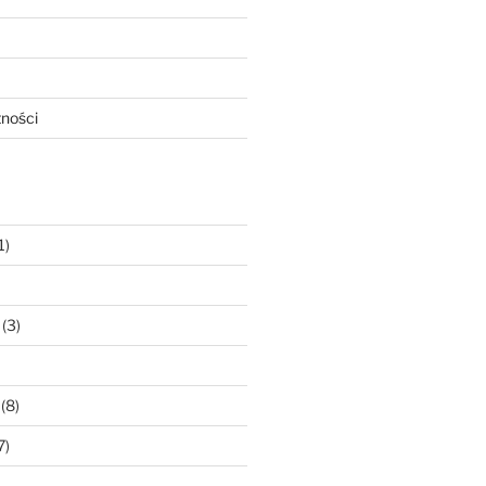
tności
1)
(3)
(8)
7)