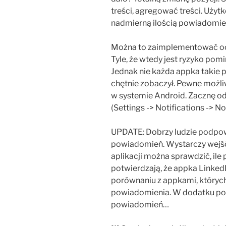
treści, agregować treści. Uż
nadmierną ilością powiadomie
Można to zaimplementować ocz
Tyle, że wtedy jest ryzyko pom
Jednak nie każda appka takie 
chętnie zobaczył. Pewne możli
w systemie Android. Zacznę o
(Settings -> Notifications -> Not
UPDATE: Dobrzy ludzie podpowie
powiadomień. Wystarczy wejść 
aplikacji można sprawdzić, il
potwierdzają, że appka LinkedIn
porównaniu z appkami, których
powiadomienia. W dodatku po
powiadomień…