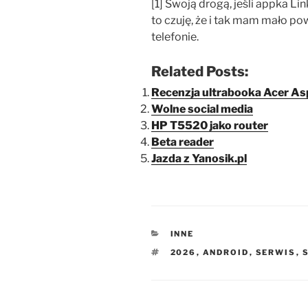
[1] Swoją drogą, jeśli appka Li
to czuję, że i tak mam mało po
telefonie.
Related Posts:
Recenzja ultrabooka Acer Asp
Wolne social media
HP T5520 jako router
Beta reader
Jazda z Yanosik.pl
KATEGORIE
INNE
TAGI
2026
,
ANDROID
,
SERWIS
,