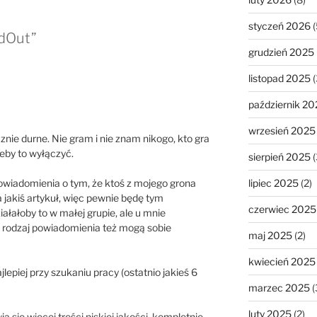
styczeń 2026
(
edOut”
grudzień 2025
listopad 2025
(
październik 20
wrzesień 2025
nie durne. Nie gram i nie znam nikogo, kto gra
żeby to wyłączyć.
sierpień 2025
(
powiadomienia o tym, że ktoś z mojego grona
lipiec 2025
(2)
jakiś artykuł, więc pewnie będę tym
czerwiec 2025
łałoby to w małej grupie, ale u mnie
en rodzaj powiadomienia też mogą sobie
maj 2025
(2)
kwiecień 2025
lepiej przy szukaniu pracy (ostatnio jakieś 6
marzec 2025
(
luty 2025
(2)
a się więcej treści niskiej jakości, kompletnie