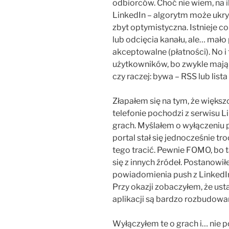
odbiorców. Choć nie wiem, na 
LinkedIn – algorytm może ukryć
zbyt optymistyczna. Istnieje c
lub odcięcia kanału, ale… mał
akceptowalne (płatności). No i
użytkowników, bo zwykle mają j
czy raczej: bywa – RSS lub list
Złapałem się na tym, że więks
telefonie pochodzi z serwisu L
grach. Myślałem o wyłączeniu 
portal stał się jednocześnie t
tego tracić. Pewnie FOMO, bo 
się z innych źródeł. Postanowi
powiadomienia push z LinkedIn 
Przy okazji zobaczyłem, że u
aplikacji są bardzo rozbudowan
Wyłączyłem te o grach i… nie 