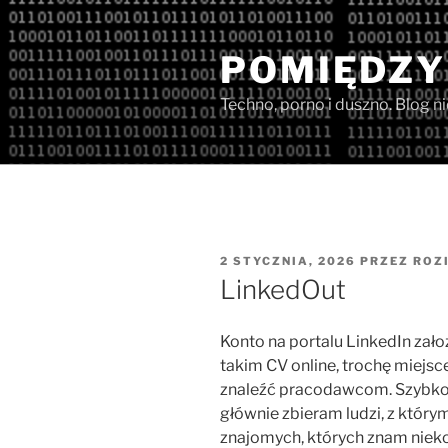
Przejdź
do
POMIĘDZY
treści
Techno, porno i duszno. Blog n
OPUBLIKOWANE
2 STYCZNIA, 2026
PRZEZ
ROZ
W
LinkedOut
Konto na portalu LinkedIn zał
takim CV online, trochę miejsc
znaleźć pracodawcom. Szybko ok
głównie zbieram ludzi, z który
znajomych, których znam niekon