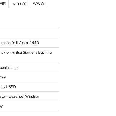
iFi
wolność
WWW
ux on Dell Vostro 1440
ux on Fujitsu Siemens Esprimo
cenia Linux
sowe
kody USSD
ta – węzeł pół Windsor
my