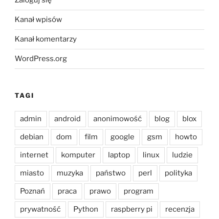
Zaloguj się
Kanał wpisów
Kanał komentarzy
WordPress.org
TAGI
admin
android
anonimowość
blog
blox
debian
dom
film
google
gsm
howto
internet
komputer
laptop
linux
ludzie
miasto
muzyka
państwo
perl
polityka
Poznań
praca
prawo
program
prywatność
Python
raspberry pi
recenzja