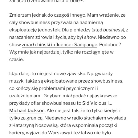
zahacza o żerowanie na chorobie
.
Zmierzam jednak do czegoś innego. Mam wrażenie, że
cały showbusiness przyzwala na nadmierną
eksploatację jednostek. Dla pieniędzy (stąd
business)
, z
narażaniem zdrowia i życia, aby był
show
. Niedawno po
show
zmarł chiński influencer Sanqiange
. Podobne?
Wg mnie jak najbardziej, tylko nie rozciągnięte w
czasie.
Idąc dalej: to nie jest nowe zjawisko. Np. gwiazdy
muzyki także są eksploatowane przez showbusiness,
co kończy się problemami psychicznymi i
uzależnieniami. Gdybym miał podać najjaskrawsze
przykłady ofiar showbusinessu to
Sid Vicious
i…
Michael Jackson
. Ale nie jest tak, że to tylko kiedyś i
tylko za granicą. Niedawno w radio słuchałem wywiadu
z Katarzyną Nosowską, która wspominała początki
kariery, wyjazd do Warszawy i też łatwo nie było.