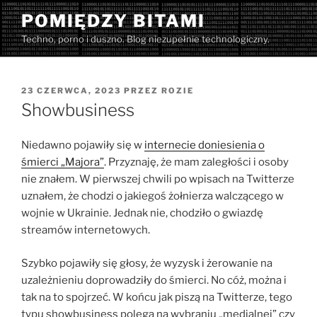
Przejdź
POMIĘDZY BITAMI
do
Techno, porno i duszno. Blog niezupełnie technologiczny.
treści
OPUBLIKOWANE
23 CZERWCA, 2023
PRZEZ
ROZIE
W
Showbusiness
Niedawno pojawiły się w
internecie doniesienia o
śmierci „Majora”
. Przyznaję, że mam zaległości i osoby
nie znałem. W pierwszej chwili po wpisach na Twitterze
uznałem, że chodzi o jakiegoś żołnierza walczącego w
wojnie w Ukrainie. Jednak nie, chodziło o gwiazdę
streamów internetowych.
Szybko pojawiły się głosy, że wyzysk i żerowanie na
uzależnieniu doprowadziły do śmierci. No cóż, można i
tak na to spojrzeć. W końcu jak piszą na Twitterze, tego
typu showbusiness polega na wybraniu „medialnej” czy