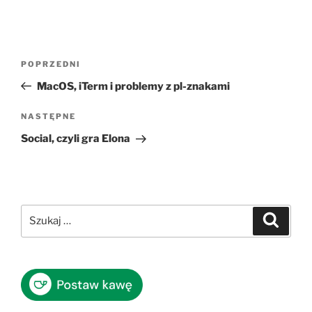
Nawigacja
Poprzedni
POPRZEDNI
wpisu
wpis
MacOS, iTerm i problemy z pl-znakami
Następny
NASTĘPNE
wpis
Social, czyli gra Elona
Szukaj:
Szukaj