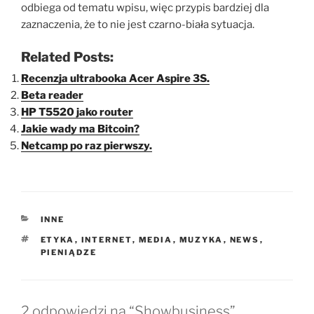
odbiega od tematu wpisu, więc przypis bardziej dla
zaznaczenia, że to nie jest czarno-biała sytuacja.
Related Posts:
Recenzja ultrabooka Acer Aspire 3S.
Beta reader
HP T5520 jako router
Jakie wady ma Bitcoin?
Netcamp po raz pierwszy.
KATEGORIE
INNE
TAGI
ETYKA
,
INTERNET
,
MEDIA
,
MUZYKA
,
NEWS
,
PIENIĄDZE
2 odpowiedzi na “Showbusiness”