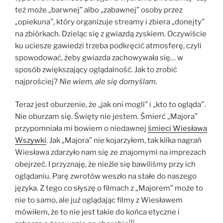
też może „barwnej” albo „zabawnej” osoby przez
„opiekuna”, który organizuje streamy i zbiera „donejty”
na zbiórkach. Dzieląc się z gwiazdą zyskiem. Oczywiście
ku uciesze gawiedzi trzeba podkręcić atmosferę, czyli
spowodować, żeby gwiazda zachowywała się… w
sposób zwiększający oglądalność. Jak to zrobić
najprościej?
Nie wiem, ale się domyślam.
Teraz jest oburzenie, że „jak oni mogli” i „kto to ogląda”.
Nie oburzam się. Święty nie jestem. Śmierć „Majora”
przypomniała mi bowiem o niedawnej
śmieci Wiesława
Wszywki
. Jak „Majora” nie kojarzyłem, tak kilka nagrań
Wiesława zdarzyło nam się ze znajomymi na imprezach
obejrzeć. I przyznaję, że nieźle się bawiliśmy przy ich
oglądaniu. Parę zwrotów weszło na stałe do naszego
języka. Z tego co słyszę o filmach z „Majorem” może to
nie to samo, ale już oglądając filmy z Wiesławem
mówiłem, że to nie jest takie do końca etyczne i
[1]