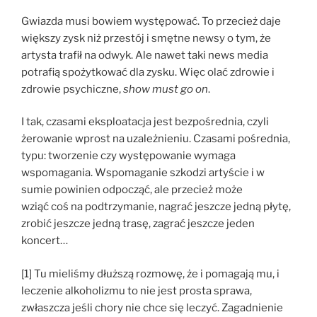
Gwiazda musi bowiem występować. To przecież daje
większy zysk niż przestój i smętne newsy o tym, że
artysta trafił na odwyk. Ale nawet taki news media
potrafią spożytkować dla zysku. Więc olać zdrowie i
zdrowie psychiczne,
show must go on
.
I tak, czasami eksploatacja jest bezpośrednia, czyli
żerowanie wprost na uzależnieniu. Czasami pośrednia,
typu: tworzenie czy występowanie wymaga
wspomagania. Wspomaganie szkodzi artyście i w
sumie powinien odpocząć, ale przecież może
wziąć coś na podtrzymanie, nagrać jeszcze jedną płytę,
zrobić jeszcze jedną trasę, zagrać jeszcze jeden
koncert…
[1] Tu mieliśmy dłuższą rozmowę, że i pomagają mu, i
leczenie alkoholizmu to nie jest prosta sprawa,
zwłaszcza jeśli chory nie chce się leczyć. Zagadnienie