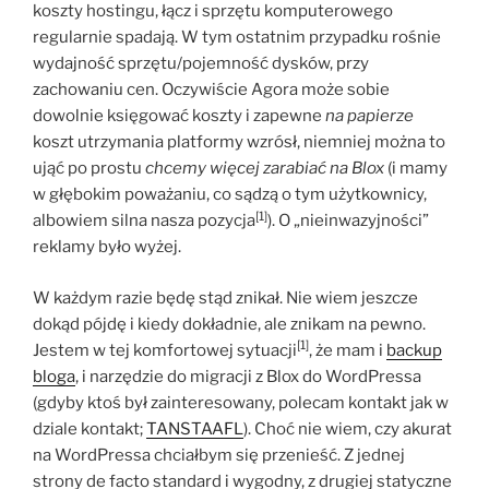
koszty hostingu, łącz i sprzętu komputerowego
regularnie spadają. W tym ostatnim przypadku rośnie
wydajność sprzętu/pojemność dysków, przy
zachowaniu cen. Oczywiście Agora może sobie
dowolnie księgować koszty i zapewne
na papierze
koszt utrzymania platformy wzrósł, niemniej można to
ująć po prostu
chcemy więcej zarabiać na Blox
(i mamy
w głębokim poważaniu, co sądzą o tym użytkownicy,
[1]
albowiem silna nasza pozycja
). O „nieinwazyjności”
reklamy było wyżej.
W każdym razie będę stąd znikał. Nie wiem jeszcze
dokąd pójdę i kiedy dokładnie, ale znikam na pewno.
[1]
Jestem w tej komfortowej sytuacji
, że mam i
backup
bloga
, i narzędzie do migracji z Blox do WordPressa
(gdyby ktoś był zainteresowany, polecam kontakt jak w
dziale kontakt;
TANSTAAFL
). Choć nie wiem, czy akurat
na WordPressa chciałbym się przenieść. Z jednej
strony de facto standard i wygodny, z drugiej statyczne