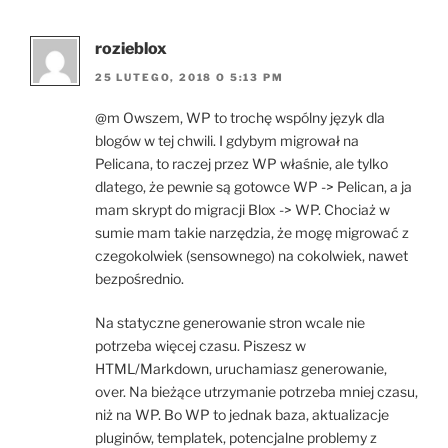
rozieblox
25 LUTEGO, 2018 O 5:13 PM
@m Owszem, WP to trochę wspólny język dla
blogów w tej chwili. I gdybym migrował na
Pelicana, to raczej przez WP właśnie, ale tylko
dlatego, że pewnie są gotowce WP -> Pelican, a ja
mam skrypt do migracji Blox -> WP. Chociaż w
sumie mam takie narzędzia, że mogę migrować z
czegokolwiek (sensownego) na cokolwiek, nawet
bezpośrednio.
Na statyczne generowanie stron wcale nie
potrzeba więcej czasu. Piszesz w
HTML/Markdown, uruchamiasz generowanie,
over. Na bieżące utrzymanie potrzeba mniej czasu,
niż na WP. Bo WP to jednak baza, aktualizacje
pluginów, templatek, potencjalne problemy z