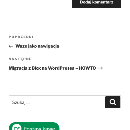
Nawigacja
Poprzedni
POPRZEDNI
wpisu
wpis
Waze jako nawigacja
Następny
NASTĘPNE
wpis
Migracja z Blox na WordPressa – HOWTO
Szukaj:
Szukaj