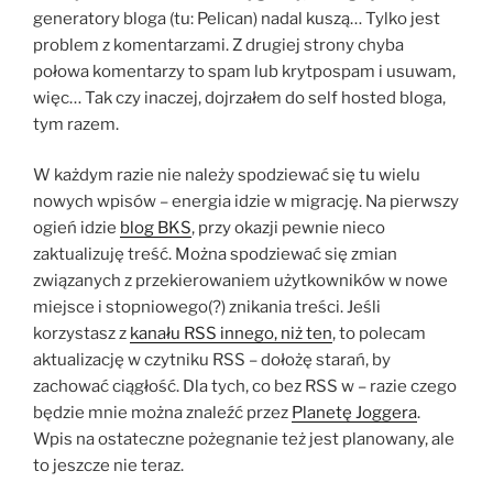
generatory bloga (tu: Pelican) nadal kuszą… Tylko jest
problem z komentarzami. Z drugiej strony chyba
połowa komentarzy to spam lub krytpospam i usuwam,
więc… Tak czy inaczej, dojrzałem do self hosted bloga,
tym razem.
W każdym razie nie należy spodziewać się tu wielu
nowych wpisów – energia idzie w migrację. Na pierwszy
ogień idzie
blog BKS
, przy okazji pewnie nieco
zaktualizuję treść. Można spodziewać się zmian
związanych z przekierowaniem użytkowników w nowe
miejsce i stopniowego(?) znikania treści. Jeśli
korzystasz z
kanału RSS innego, niż ten
, to polecam
aktualizację w czytniku RSS – dołożę starań, by
zachować ciągłość. Dla tych, co bez RSS w – razie czego
będzie mnie można znaleźć przez
Planetę Joggera
.
Wpis na ostateczne pożegnanie też jest planowany, ale
to jeszcze nie teraz.