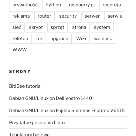
prywatność
Python
raspberry pi
recenzja
reklama
router
security
serwer
serwis
sieć
skrypt
sprzęt
strona
system
telefon
tor
upgrade
WiFi
wolność
WWW
STRONY
BitlBee tutorial
Debian GNU/Linux on Dell Vostro 1440
Debian GNU/Linux on Fujitsu Siemens Esprimo V6515
Przydatne polecenia Linux
Tabulatury basowe