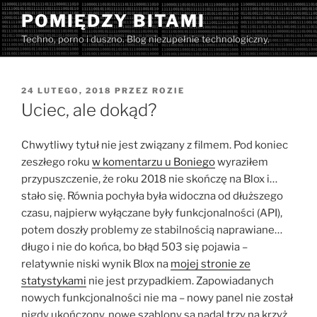
Przejdź
POMIĘDZY BITAMI
do
Techno, porno i duszno. Blog niezupełnie technologiczny.
treści
OPUBLIKOWANE
24 LUTEGO, 2018
PRZEZ
ROZIE
W
Uciec, ale dokąd?
Chwytliwy tytuł nie jest związany z filmem. Pod koniec
zeszłego roku
w komentarzu u Boniego
wyraziłem
przypuszczenie, że roku 2018 nie skończę na Blox i…
stało się. Równia pochyła była widoczna od dłuższego
czasu, najpierw wyłączane były funkcjonalności (API),
potem doszły problemy ze stabilnością naprawiane…
długo i nie do końca, bo błąd 503 się pojawia –
relatywnie niski wynik Blox na
mojej stronie ze
statystykami
nie jest przypadkiem. Zapowiadanych
nowych funkcjonalności nie ma – nowy panel nie został
nigdy ukończony, nowe szablony są nadal trzy na krzyż,