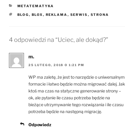
KATEGORIE
METATEMATYKA
TAGI
BLOG
,
BLOX
,
REKLAMA
,
SERWIS
,
STRONA
4 odpowiedzi na “Uciec, ale dokąd?”
m.
25 LUTEGO, 2018 O 1:21 PM
WP ma zaletę, że jest to narzędzie o uniwersalnym
formacie i łatwo będzie można migrować dalej. Jak
ktoś ma czas na statyczne generowanie strony –
ok, ale pytanie ile czasu potrzeba będzie na
bieżące utrzymywanie tego rozwiązania i ile czasu
potrzeba będzie na następną migrację.
Odpowiedz