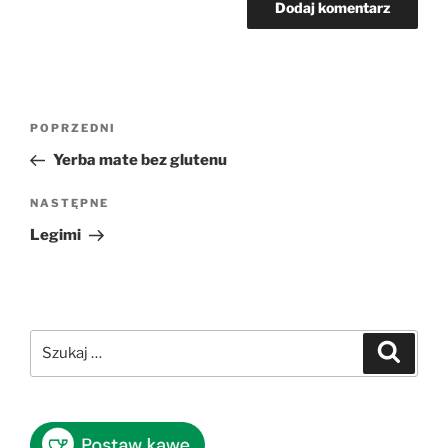
Nawigacja
Poprzedni
POPRZEDNI
wpisu
wpis
Yerba mate bez glutenu
Następny
NASTĘPNE
wpis
Legimi
Szukaj:
Szukaj