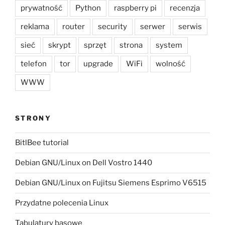
prywatność
Python
raspberry pi
recenzja
reklama
router
security
serwer
serwis
sieć
skrypt
sprzęt
strona
system
telefon
tor
upgrade
WiFi
wolność
WWW
STRONY
BitlBee tutorial
Debian GNU/Linux on Dell Vostro 1440
Debian GNU/Linux on Fujitsu Siemens Esprimo V6515
Przydatne polecenia Linux
Tabulatury basowe