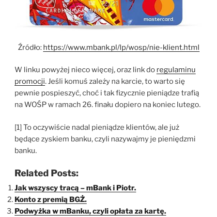
Źródło:
https://www.mbank.pl/lp/wosp/nie-klient.html
W linku powyżej nieco więcej, oraz link do
regulaminu
promocji
. Jeśli komuś zależy na karcie, to warto się
pewnie pospieszyć, choć i tak fizycznie pieniądze trafią
na WOŚP w ramach 26. finału dopiero na koniec lutego.
[1] To oczywiście nadal pieniądze klientów, ale już
będące zyskiem banku, czyli nazywajmy je pieniędzmi
banku.
Related Posts:
Jak wszyscy tracą – mBank i Piotr.
Konto z premią BGŻ.
Podwyżka w mBanku, czyli opłata za kartę.