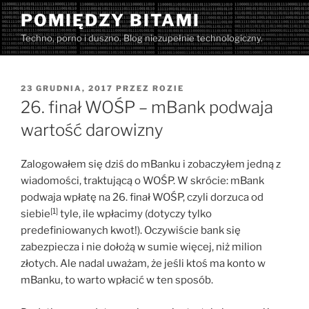
Przejdź
POMIĘDZY BITAMI
do
Techno, porno i duszno. Blog niezupełnie technologiczny.
treści
OPUBLIKOWANE
23 GRUDNIA, 2017
PRZEZ
ROZIE
W
26. finał WOŚP – mBank podwaja
wartość darowizny
Zalogowałem się dziś do mBanku i zobaczyłem jedną z
wiadomości, traktującą o WOŚP. W skrócie: mBank
podwaja wpłatę na 26. finał WOŚP, czyli dorzuca od
[1]
siebie
tyle, ile wpłacimy (dotyczy tylko
predefiniowanych kwot!). Oczywiście bank się
zabezpiecza i nie dołożą w sumie więcej, niż milion
złotych. Ale nadal uważam, że jeśli ktoś ma konto w
mBanku, to warto wpłacić w ten sposób.