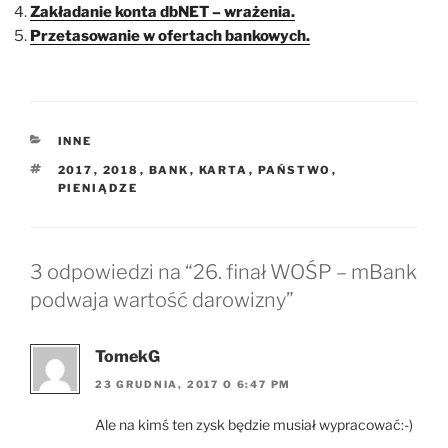
Zakładanie konta dbNET – wrażenia.
Przetasowanie w ofertach bankowych.
KATEGORIE
INNE
TAGI
2017
,
2018
,
BANK
,
KARTA
,
PAŃSTWO
,
PIENIĄDZE
3 odpowiedzi na “26. finał WOŚP – mBank
podwaja wartość darowizny”
TomekG
23 GRUDNIA, 2017 O 6:47 PM
Ale na kimś ten zysk będzie musiał wypracować:-)