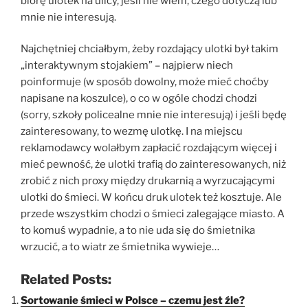
biorę ulotek na ulicy, jeśli nie wiem, czego dotyczą lub
mnie nie interesują.
Najchętniej chciałbym, żeby rozdający ulotki był takim
„interaktywnym stojakiem” – najpierw niech
poinformuje (w sposób dowolny, może mieć choćby
napisane na koszulce), o co w ogóle chodzi chodzi
(sorry, szkoły policealne mnie nie interesują) i jeśli będę
zainteresowany, to wezmę ulotkę. I na miejscu
reklamodawcy wolałbym zapłacić rozdającym więcej i
mieć pewność, że ulotki trafią do zainteresowanych, niż
zrobić z nich proxy między drukarnią a wyrzucającymi
ulotki do śmieci. W końcu druk ulotek też kosztuje. Ale
przede wszystkim chodzi o śmieci zalegające miasto. A
to komuś wypadnie, a to nie uda się do śmietnika
wrzucić, a to wiatr ze śmietnika wywieje…
Related Posts:
Sortowanie śmieci w Polsce – czemu jest źle?