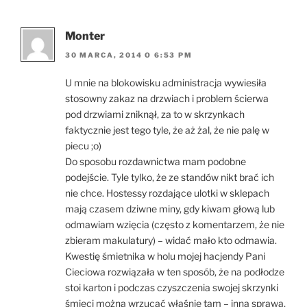
Monter
30 MARCA, 2014 O 6:53 PM
U mnie na blokowisku administracja wywiesiła
stosowny zakaz na drzwiach i problem ścierwa
pod drzwiami zniknął, za to w skrzynkach
faktycznie jest tego tyle, że aż żal, że nie palę w
piecu ;o)
Do sposobu rozdawnictwa mam podobne
podejście. Tyle tylko, że ze standów nikt brać ich
nie chce. Hostessy rozdające ulotki w sklepach
mają czasem dziwne miny, gdy kiwam głową lub
odmawiam wzięcia (często z komentarzem, że nie
zbieram makulatury) – widać mało kto odmawia.
Kwestię śmietnika w holu mojej hacjendy Pani
Cieciowa rozwiązała w ten sposób, że na podłodze
stoi karton i podczas czyszczenia swojej skrzynki
śmieci można wrzucać właśnie tam – inna sprawa,