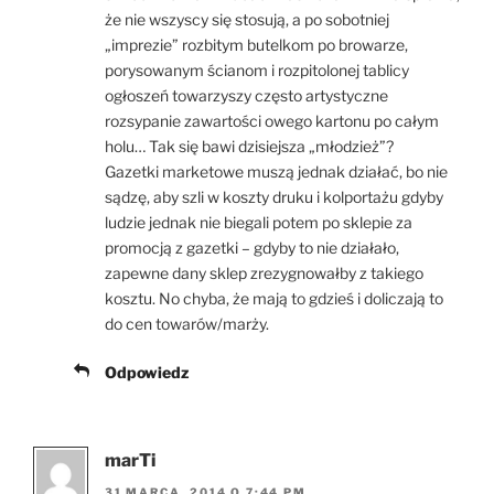
że nie wszyscy się stosują, a po sobotniej
„imprezie” rozbitym butelkom po browarze,
porysowanym ścianom i rozpitolonej tablicy
ogłoszeń towarzyszy często artystyczne
rozsypanie zawartości owego kartonu po całym
holu… Tak się bawi dzisiejsza „młodzież”?
Gazetki marketowe muszą jednak działać, bo nie
sądzę, aby szli w koszty druku i kolportażu gdyby
ludzie jednak nie biegali potem po sklepie za
promocją z gazetki – gdyby to nie działało,
zapewne dany sklep zrezygnowałby z takiego
kosztu. No chyba, że mają to gdzieś i doliczają to
do cen towarów/marży.
Odpowiedz
marTi
31 MARCA, 2014 O 7:44 PM