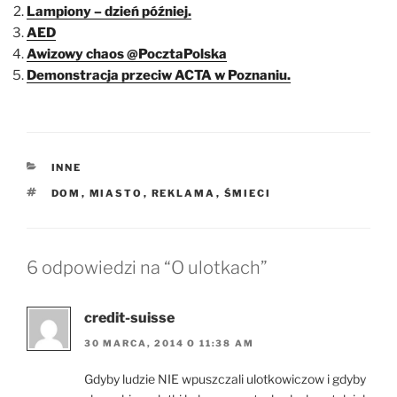
Lampiony – dzień później.
AED
Awizowy chaos @PocztaPolska
Demonstracja przeciw ACTA w Poznaniu.
KATEGORIE
INNE
TAGI
DOM
,
MIASTO
,
REKLAMA
,
ŚMIECI
6 odpowiedzi na “O ulotkach”
credit-suisse
30 MARCA, 2014 O 11:38 AM
Gdyby ludzie NIE wpuszczali ulotkowiczow i gdyby