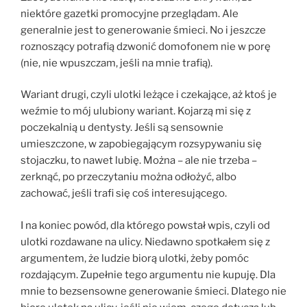
niektóre gazetki promocyjne przeglądam. Ale
generalnie jest to generowanie śmieci. No i jeszcze
roznoszący potrafią dzwonić domofonem nie w porę
(nie, nie wpuszczam, jeśli na mnie trafią).
Wariant drugi, czyli ulotki leżące i czekające, aż ktoś je
weźmie to mój ulubiony wariant. Kojarzą mi się z
poczekalnią u dentysty. Jeśli są sensownie
umieszczone, w zapobiegającym rozsypywaniu się
stojaczku, to nawet lubię. Można – ale nie trzeba –
zerknąć, po przeczytaniu można odłożyć, albo
zachować, jeśli trafi się coś interesującego.
I na koniec powód, dla którego powstał wpis, czyli od
ulotki rozdawane na ulicy. Niedawno spotkałem się z
argumentem, że ludzie biorą ulotki, żeby pomóc
rozdającym. Zupełnie tego argumentu nie kupuję. Dla
mnie to bezsensowne generowanie śmieci. Dlatego nie