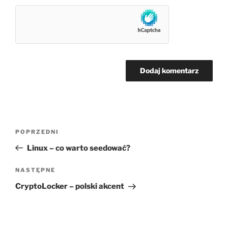
Nawigacja
Poprzedni
POPRZEDNI
wpisu
wpis
Linux – co warto seedować?
Następny
NASTĘPNE
wpis
CryptoLocker – polski akcent