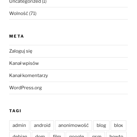
Uncategorized
(1)
Wolność
(71)
META
Zaloguj się
Kanał wpisów
Kanał komentarzy
WordPress.org
TAGI
admin
android
anonimowość
blog
blox
debian
dom
film
google
gsm
howto