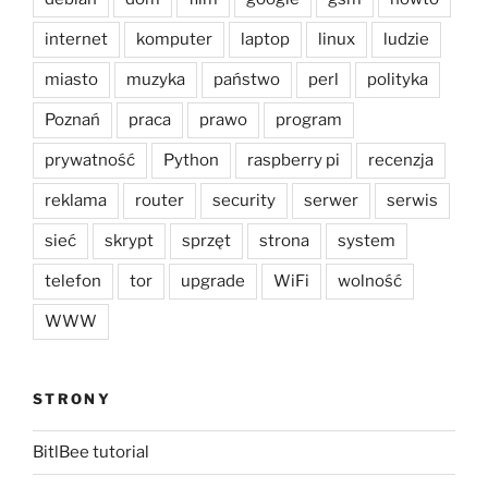
internet
komputer
laptop
linux
ludzie
miasto
muzyka
państwo
perl
polityka
Poznań
praca
prawo
program
prywatność
Python
raspberry pi
recenzja
reklama
router
security
serwer
serwis
sieć
skrypt
sprzęt
strona
system
telefon
tor
upgrade
WiFi
wolność
WWW
STRONY
BitlBee tutorial