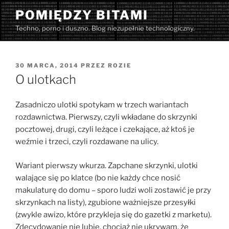
Przejdź
POMIĘDZY BITAMI
do
Techno, porno i duszno. Blog niezupełnie technologiczny.
treści
OPUBLIKOWANE
30 MARCA, 2014
PRZEZ
ROZIE
W
O ulotkach
Zasadniczo ulotki spotykam w trzech wariantach
rozdawnictwa. Pierwszy, czyli wkładane do skrzynki
pocztowej, drugi, czyli leżące i czekające, aż ktoś je
weźmie i trzeci, czyli rozdawane na ulicy.
Wariant pierwszy wkurza. Zapchane skrzynki, ulotki
walające się po klatce (bo nie każdy chce nosić
makulaturę do domu – sporo ludzi woli zostawić je przy
skrzynkach na listy), zgubione ważniejsze przesyłki
(zwykle awizo, które przykleja się do gazetki z marketu).
Zdecydowanie nie lubię, chociaż nie ukrywam, że