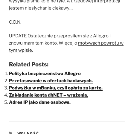
wysyłka pisma kolejne tyle. A urzędowej interpretacji
jestem niesłychanie ciekawy…
C.D.N.
UPDATE Ostatecznie przeprosiłem się z Allegro i
znowu mam tam konto. Więcej o
motywach powrotu w
tym wpisie
.
Related Posts:
Polityka bezpieczeństwa Allegro
Przetasowanie w ofertach bankowych.
Podwyżka w mBanku, czyli opłata za kartę.
Zakładanie konta dbNET – wrażenia.
Adres IP jako dane osobowe.
KATEGORIE
WOLNOŚĆ