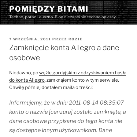
Przejdź
POMIĘDZY BITAMI
do
Techno, porno i duszno. Blog niezupełnie technologiczny.
treści
OPUBLIKOWANE
7 WRZEŚNIA, 2011
PRZEZ
ROZIE
W
Zamknięcie konta Allegro a dane
osobowe
Niedawno, po
węźle gordyjskim z odzyskiwaniem hasła
do konta Allegro
, zamknąłem konto w tym serwisie.
Chwilę później dostałem maila o treści:
Informujemy, że w dniu 2011-08-14 08:35:07
konto o nazwie [cenzura] zostało zamknięte, a
dane osobowe przypisane do tego konta nie
są dostępne innym użytkownikom. Dane