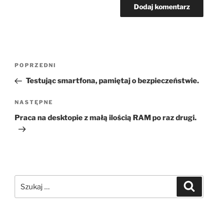
Nawigacja
Poprzedni
POPRZEDNI
wpisu
wpis
Testując smartfona, pamiętaj o bezpieczeństwie.
Następny
NASTĘPNE
wpis
Praca na desktopie z małą ilością RAM po raz drugi.
Szukaj:
Szukaj