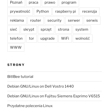
Poznań
praca
prawo
program
prywatność
Python
raspberry pi
recenzja
reklama
router
security
serwer
serwis
sieć
skrypt
sprzęt
strona
system
telefon
tor
upgrade
WiFi
wolność
WWW
STRONY
BitlBee tutorial
Debian GNU/Linux on Dell Vostro 1440
Debian GNU/Linux on Fujitsu Siemens Esprimo V6515
Przydatne polecenia Linux