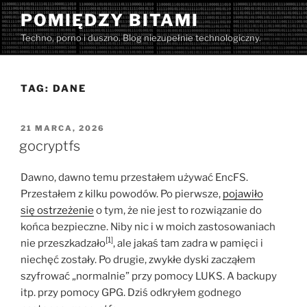
Przejdź
POMIĘDZY BITAMI
do
Techno, porno i duszno. Blog niezupełnie technologiczny.
treści
TAG:
DANE
OPUBLIKOWANE
21 MARCA, 2026
W
gocryptfs
Dawno, dawno temu przestałem używać EncFS.
Przestałem z kilku powodów. Po pierwsze,
pojawiło
się ostrzeżenie
o tym, że nie jest to rozwiązanie do
końca bezpieczne. Niby nic i w moich zastosowaniach
[1]
nie przeszkadzało
, ale jakaś tam zadra w pamięci i
niechęć zostały. Po drugie, zwykłe dyski zacząłem
szyfrować „normalnie” przy pomocy LUKS. A backupy
itp. przy pomocy GPG. Dziś odkryłem godnego