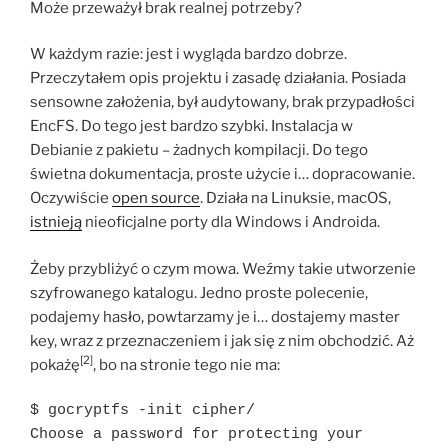
Może przeważył brak realnej potrzeby?
W każdym razie: jest i wygląda bardzo dobrze.
Przeczytałem opis projektu i zasadę działania. Posiada
sensowne założenia, był audytowany, brak przypadłości
EncFS. Do tego jest bardzo szybki. Instalacja w
Debianie z pakietu – żadnych kompilacji. Do tego
świetna dokumentacja, proste użycie i… dopracowanie.
Oczywiście
open source
. Działa na Linuksie, macOS,
istnieją
nieoficjalne porty dla Windows i Androida.
Żeby przybliżyć o czym mowa. Weźmy takie utworzenie
szyfrowanego katalogu. Jedno proste polecenie,
podajemy hasło, powtarzamy je i… dostajemy master
key, wraz z przeznaczeniem i jak się z nim obchodzić. Aż
[2]
pokażę
, bo na stronie tego nie ma:
$ gocryptfs -init cipher/

Choose a password for protecting your 