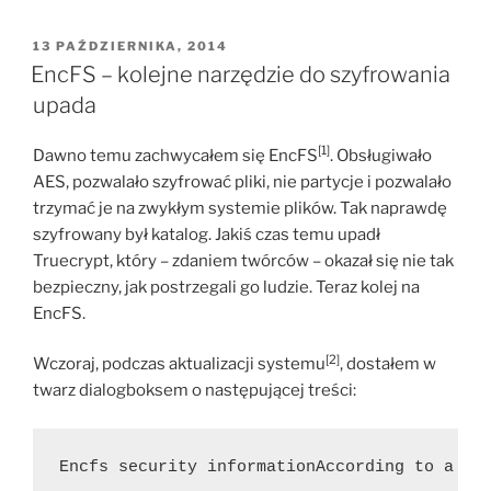
OPUBLIKOWANE
13 PAŹDZIERNIKA, 2014
W
EncFS – kolejne narzędzie do szyfrowania
upada
[1]
Dawno temu zachwycałem się EncFS
. Obsługiwało
AES, pozwalało szyfrować pliki, nie partycje i pozwalało
trzymać je na zwykłym systemie plików. Tak naprawdę
szyfrowany był katalog. Jakiś czas temu upadł
Truecrypt, który – zdaniem twórców – okazał się nie tak
bezpieczny, jak postrzegali go ludzie. Teraz kolej na
EncFS.
[2]
Wczoraj, podczas aktualizacji systemu
, dostałem w
twarz dialogboksem o następującej treści:
Encfs security informationAccording to a se