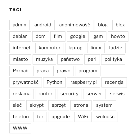
TAGI
admin
android
anonimowość
blog
blox
debian
dom
film
google
gsm
howto
internet
komputer
laptop
linux
ludzie
miasto
muzyka
państwo
perl
polityka
Poznań
praca
prawo
program
prywatność
Python
raspberry pi
recenzja
reklama
router
security
serwer
serwis
sieć
skrypt
sprzęt
strona
system
telefon
tor
upgrade
WiFi
wolność
WWW