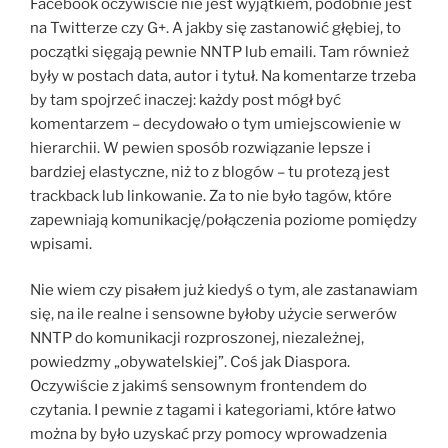
Facebook oczywiście nie jest wyjątkiem, podobnie jest
na Twitterze czy G+. A jakby się zastanowić głębiej, to
początki sięgają pewnie NNTP lub emaili. Tam również
były w postach data, autor i tytuł. Na komentarze trzeba
by tam spojrzeć inaczej: każdy post mógł być
komentarzem – decydowało o tym umiejscowienie w
hierarchii. W pewien sposób rozwiązanie lepsze i
bardziej elastyczne, niż to z blogów – tu protezą jest
trackback lub linkowanie. Za to nie było tagów, które
zapewniają komunikację/połączenia poziome pomiędzy
wpisami.
Nie wiem czy pisałem już kiedyś o tym, ale zastanawiam
się, na ile realne i sensowne byłoby użycie serwerów
NNTP do komunikacji rozproszonej, niezależnej,
powiedzmy „obywatelskiej”. Coś jak Diaspora.
Oczywiście z jakimś sensownym frontendem do
czytania. I pewnie z tagami i kategoriami, które łatwo
można by było uzyskać przy pomocy wprowadzenia