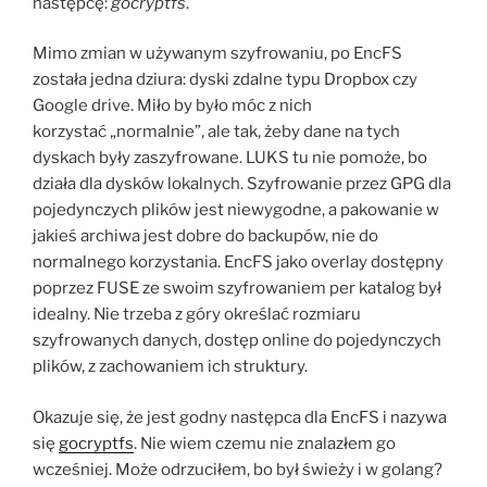
następcę:
gocryptfs
.
Mimo zmian w używanym szyfrowaniu, po EncFS
została jedna dziura: dyski zdalne typu Dropbox czy
Google drive. Miło by było móc z nich
korzystać „normalnie”, ale tak, żeby dane na tych
dyskach były zaszyfrowane. LUKS tu nie pomoże, bo
działa dla dysków lokalnych. Szyfrowanie przez GPG dla
pojedynczych plików jest niewygodne, a pakowanie w
jakieś archiwa jest dobre do backupów, nie do
normalnego korzystania. EncFS jako overlay dostępny
poprzez FUSE ze swoim szyfrowaniem per katalog był
idealny. Nie trzeba z góry określać rozmiaru
szyfrowanych danych, dostęp online do pojedynczych
plików, z zachowaniem ich struktury.
Okazuje się, że jest godny następca dla EncFS i nazywa
się
gocryptfs
. Nie wiem czemu nie znalazłem go
wcześniej. Może odrzuciłem, bo był świeży i w golang?