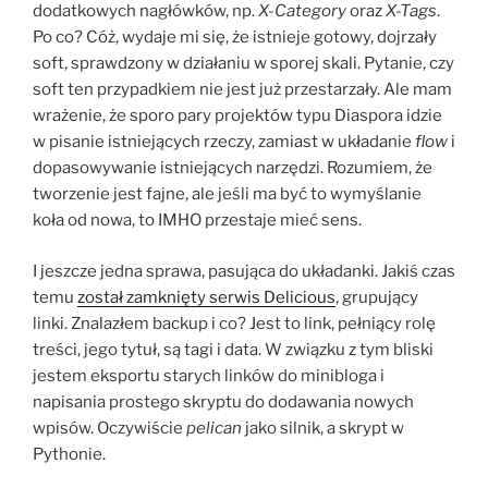
dodatkowych nagłówków, np.
X-Category
oraz
X-Tags
.
Po co? Cóż, wydaje mi się, że istnieje gotowy, dojrzały
soft, sprawdzony w działaniu w sporej skali. Pytanie, czy
soft ten przypadkiem nie jest już przestarzały. Ale mam
wrażenie, że sporo pary projektów typu Diaspora idzie
w pisanie istniejących rzeczy, zamiast w układanie
flow
i
dopasowywanie istniejących narzędzi. Rozumiem, że
tworzenie jest fajne, ale jeśli ma być to wymyślanie
koła od nowa, to IMHO przestaje mieć sens.
I jeszcze jedna sprawa, pasująca do układanki. Jakiś czas
temu
został zamknięty serwis Delicious
, grupujący
linki. Znalazłem backup i co? Jest to link, pełniący rolę
treści, jego tytuł, są tagi i data. W związku z tym bliski
jestem eksportu starych linków do minibloga i
napisania prostego skryptu do dodawania nowych
wpisów. Oczywiście
pelican
jako silnik, a skrypt w
Pythonie.