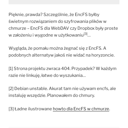
Pięknie, prawda? Szczególnie, że EncFS byłby
świetnym rozwiązaniem do szyfrowania plików w
chmurze – EncFS dla WebDAV czy Dropbox były proste
[3]
w założeniu i wygodne w użytkowaniu
…
Wygląda, że pomału można żegnać się z EncFS. A
podobnych alternatyw jakoś nie widać na horyzoncie.
[1] Strona projektu zwraca 404. Przypadek? W każdym
razie nie linkuję, łatwe do wyszukania…
[2] Debian unstable. Akurat tam nie używam encfs, ale
instaluję wszędzie. Planowałem do chmury.
[3] Ładne ilustrowane
howto dla EncFS w chmurze
.