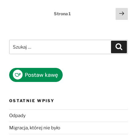
Stronicowanie
Nast
Strona
1
stro
wpisów
Szukaj:
Szukaj
OSTATNIE WPISY
Odpady
Migracja, której nie było