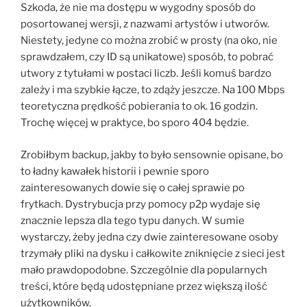
Szkoda, że nie ma dostępu w wygodny sposób do
posortowanej wersji, z nazwami artystów i utworów.
Niestety, jedyne co można zrobić w prosty (na oko, nie
sprawdzałem, czy ID są unikatowe) sposób, to pobrać
utwory z tytułami w postaci liczb. Jeśli komuś bardzo
zależy i ma szybkie łącze, to zdąży jeszcze. Na 100 Mbps
teoretyczna prędkość pobierania to ok. 16 godzin.
Trochę więcej w praktyce, bo sporo 404 będzie.
Zrobiłbym backup, jakby to było sensownie opisane, bo
to ładny kawałek historii i pewnie sporo
zainteresowanych dowie się o całej sprawie po
frytkach. Dystrybucja przy pomocy p2p wydaje się
znacznie lepsza dla tego typu danych. W sumie
wystarczy, żeby jedna czy dwie zainteresowane osoby
trzymały pliki na dysku i całkowite zniknięcie z sieci jest
mało prawdopodobne. Szczególnie dla popularnych
treści, które będą udostępniane przez większą ilość
użytkowników.