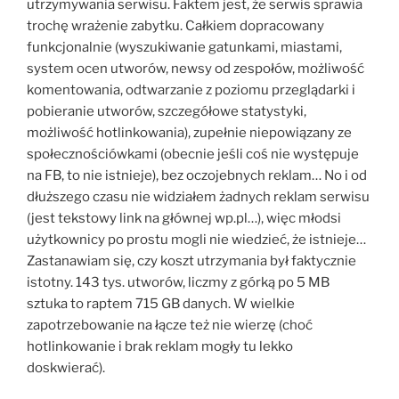
utrzymywania serwisu. Faktem jest, że serwis sprawia
trochę wrażenie zabytku. Całkiem dopracowany
funkcjonalnie (wyszukiwanie gatunkami, miastami,
system ocen utworów, newsy od zespołów, możliwość
komentowania, odtwarzanie z poziomu przeglądarki i
pobieranie utworów, szczegółowe statystyki,
możliwość hotlinkowania), zupełnie niepowiązany ze
społecznościówkami (obecnie jeśli coś nie występuje
na FB, to nie istnieje), bez oczojebnych reklam… No i od
dłuższego czasu nie widziałem żadnych reklam serwisu
(jest tekstowy link na głównej wp.pl…), więc młodsi
użytkownicy po prostu mogli nie wiedzieć, że istnieje…
Zastanawiam się, czy koszt utrzymania był faktycznie
istotny. 143 tys. utworów, liczmy z górką po 5 MB
sztuka to raptem 715 GB danych. W wielkie
zapotrzebowanie na łącze też nie wierzę (choć
hotlinkowanie i brak reklam mogły tu lekko
doskwierać).