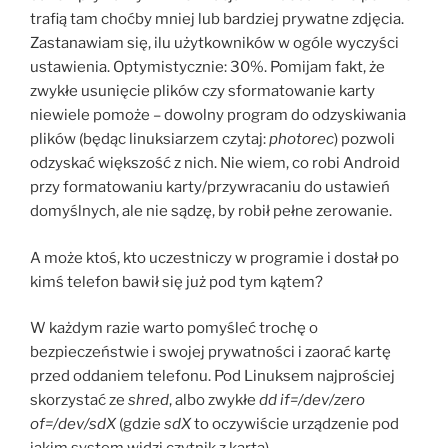
trafią tam choćby mniej lub bardziej prywatne zdjęcia.
Zastanawiam się, ilu użytkowników w ogóle wyczyści
ustawienia. Optymistycznie: 30%. Pomijam fakt, że
zwykłe usunięcie plików czy sformatowanie karty
niewiele pomoże – dowolny program do odzyskiwania
plików (będąc linuksiarzem czytaj:
photorec
) pozwoli
odzyskać większość z nich. Nie wiem, co robi Android
przy formatowaniu karty/przywracaniu do ustawień
domyślnych, ale nie sądzę, by robił pełne zerowanie.
A może ktoś, kto uczestniczy w programie i dostał po
kimś telefon bawił się już pod tym kątem?
W każdym razie warto pomyśleć trochę o
bezpieczeństwie i swojej prywatności i zaorać kartę
przed oddaniem telefonu. Pod Linuksem najprościej
skorzystać ze
shred
, albo zwykłe
dd if=/dev/zero
of=/dev/sdX
(gdzie
sdX
to oczywiście urządzenie pod