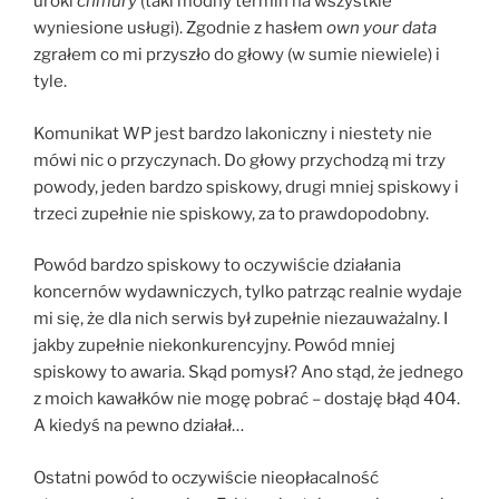
uroki
chmury
(taki modny termin na wszystkie
wyniesione usługi). Zgodnie z hasłem
own your data
zgrałem co mi przyszło do głowy (w sumie niewiele) i
tyle.
Komunikat WP jest bardzo lakoniczny i niestety nie
mówi nic o przyczynach. Do głowy przychodzą mi trzy
powody, jeden bardzo spiskowy, drugi mniej spiskowy i
trzeci zupełnie nie spiskowy, za to prawdopodobny.
Powód bardzo spiskowy to oczywiście działania
koncernów wydawniczych, tylko patrząc realnie wydaje
mi się, że dla nich serwis był zupełnie niezauważalny. I
jakby zupełnie niekonkurencyjny. Powód mniej
spiskowy to awaria. Skąd pomysł? Ano stąd, że jednego
z moich kawałków nie mogę pobrać – dostaję błąd 404.
A kiedyś na pewno działał…
Ostatni powód to oczywiście nieopłacalność