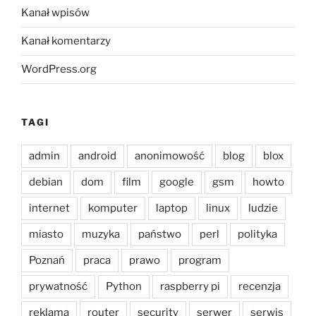
Kanał wpisów
Kanał komentarzy
WordPress.org
TAGI
admin
android
anonimowość
blog
blox
debian
dom
film
google
gsm
howto
internet
komputer
laptop
linux
ludzie
miasto
muzyka
państwo
perl
polityka
Poznań
praca
prawo
program
prywatność
Python
raspberry pi
recenzja
reklama
router
security
serwer
serwis