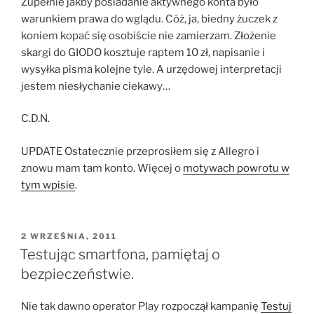
Zupełnie jakby posiadanie aktywnego konta było
warunkiem prawa do wglądu. Cóż, ja, biedny żuczek z
koniem kopać się osobiście nie zamierzam. Złożenie
skargi do GIODO kosztuje raptem 10 zł, napisanie i
wysyłka pisma kolejne tyle. A urzędowej interpretacji
jestem niesłychanie ciekawy…
C.D.N.
UPDATE Ostatecznie przeprosiłem się z Allegro i
znowu mam tam konto. Więcej o
motywach powrotu w
tym wpisie
.
OPUBLIKOWANE
2 WRZEŚNIA, 2011
W
Testując smartfona, pamiętaj o
bezpieczeństwie.
Nie tak dawno operator Play rozpoczął kampanię
Testuj