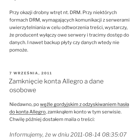
Przy okazji drobny wtręt nt. DRM. Przy niektórych
formach DRM, wymagających komunikacji z serwerami
uwierzytelniania w celu odtworzenia treści, wystarczy,
że producent wyłączy owe serwery i tracimy dostęp do
danych. I nawet backup płyty czy danych wtedy nie
pomoże.
OPUBLIKOWANE
7 WRZEŚNIA, 2011
W
Zamknięcie konta Allegro a dane
osobowe
Niedawno, po
węźle gordyjskim z odzyskiwaniem hasła
do konta Allegro
, zamknąłem konto w tym serwisie.
Chwilę później dostałem maila o treści:
Informujemy, że w dniu 2011-08-14 08:35:07