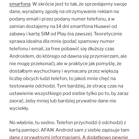
smarfona
. W skrócie jest to tak, że sprzedajemy swoje
dane, wyrażamy zgodę na otrzymywanie reklam na
podany email i przez podany numer telefonu, a w
zamian dostajemy na 14 dni smartfona Huawei od
zabawy i kartę SIM od Play (na zawsze). Teoretycznie
sprawa idealna dla mnie (podać spamowy numer
telefonu i email, za free pobawić się dłuższy czas
Androidem, do którego od dawna się przymierzam, ale
nie mogę przekonać), ale w praktyce jak pomyślę, że
dostałbym wychuchany i wymacany przez większą
liczbę obcych ludzi telefon, to jakoś mnie chęć na
testowanie odchodzi. Tym bardziej, że stracę czas na
ustawienie wszystkiego pod siebie tylko po to, by zaraz
zaorać, żeby mniej lub bardziej prywatne dane nie
wyciekły.
No właśnie, tu sedno. Telefon przychodzi (i odchodzi) z
kartą pamięci. AFAIK Android sam z siebie zapisuje tam
dane z prywatnymi informacjami. A dodatkowo pewnie