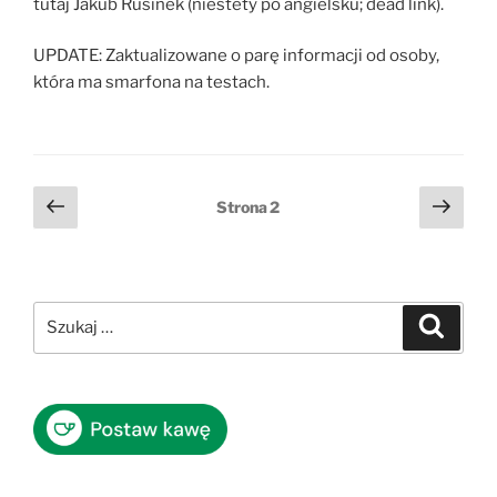
tutaj Jakub Rusinek (niestety po angielsku; dead link).
UPDATE: Zaktualizowane o parę informacji od osoby,
która ma smarfona na testach.
Stronicowanie
Poprzednia
Nast
Strona
2
strona
stro
wpisów
Szukaj:
Szukaj