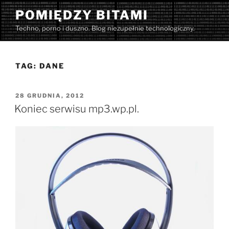
Przejdź
POMIĘDZY BITAMI
do
Techno, porno i duszno. Blog niezupełnie technologiczny.
treści
TAG:
DANE
OPUBLIKOWANE
28 GRUDNIA, 2012
W
Koniec serwisu mp3.wp.pl.