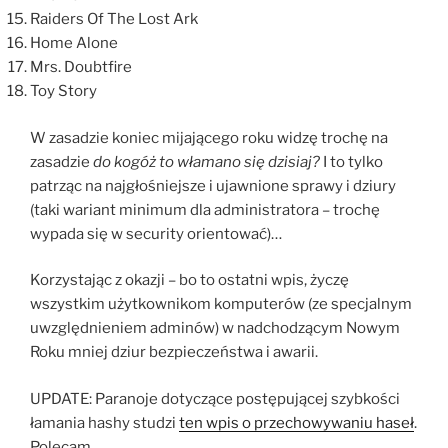
Raiders Of The Lost Ark
Home Alone
Mrs. Doubtfire
Toy Story
W zasadzie koniec mijającego roku widzę trochę na
zasadzie
do kogóż to włamano się dzisiaj?
I to tylko
patrząc na najgłośniejsze i ujawnione sprawy i dziury
(taki wariant minimum dla administratora – trochę
wypada się w security orientować)…
Korzystając z okazji – bo to ostatni wpis, życzę
wszystkim użytkownikom komputerów (ze specjalnym
uwzględnieniem adminów) w nadchodzącym Nowym
Roku mniej dziur bezpieczeństwa i awarii.
UPDATE: Paranoje dotyczące postępującej szybkości
łamania hashy studzi
ten wpis o przechowywaniu haseł
.
Polecam.