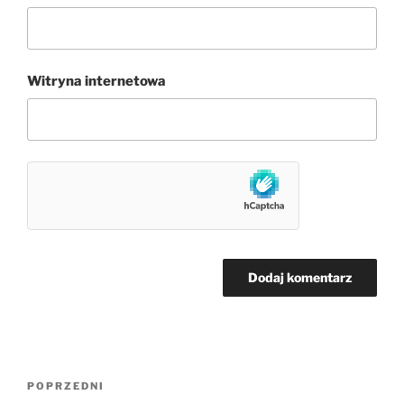
Witryna internetowa
Nawigacja
Poprzedni
POPRZEDNI
wpisu