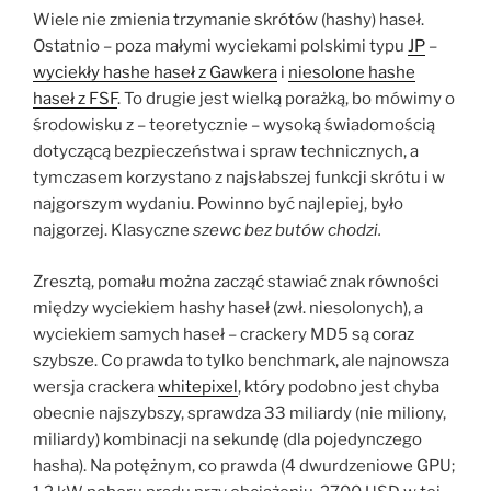
Wiele nie zmienia trzymanie skrótów (hashy) haseł.
Ostatnio – poza małymi wyciekami polskimi typu
JP
–
wyciekły hashe haseł z Gawkera
i
niesolone hashe
haseł z FSF
. To drugie jest wielką porażką, bo mówimy o
środowisku z – teoretycznie – wysoką świadomością
dotyczącą bezpieczeństwa i spraw technicznych, a
tymczasem korzystano z najsłabszej funkcji skrótu i w
najgorszym wydaniu. Powinno być najlepiej, było
najgorzej. Klasyczne
szewc bez butów chodzi.
Zresztą, pomału można zacząć stawiać znak równości
między wyciekiem hashy haseł (zwł. niesolonych), a
wyciekiem samych haseł – crackery MD5 są coraz
szybsze. Co prawda to tylko benchmark, ale najnowsza
wersja crackera
whitepixel
, który podobno jest chyba
obecnie najszybszy, sprawdza 33 miliardy (nie miliony,
miliardy) kombinacji na sekundę (dla pojedynczego
hasha). Na potężnym, co prawda (4 dwurdzeniowe GPU;