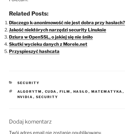
Related Posts:
Dlaczego k-anonimowość nie jest dobra przy hasłach?
Jakość niektórych narzędzi security Linuksie
Dziura w OpenSSL, o jakiej się nie śniło
Skutki wycieku danych z Morele.net
Przyspieszyć hashcata
KATEGORIE
SECURITY
TAGI
ALGORYTM
,
CUDA
,
FILM
,
HASŁO
,
MATEMATYKA
,
NVIDIA
,
SECURITY
Dodaj komentarz
Twój adres email nie zostanie opublikowany.