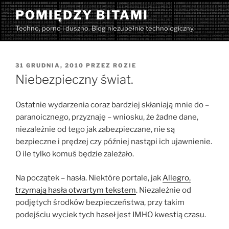
Przejdź
POMIĘDZY BITAMI
do
Techno, porno i duszno. Blog niezupełnie technologiczny.
treści
OPUBLIKOWANE
31 GRUDNIA, 2010
PRZEZ
ROZIE
W
Niebezpieczny świat.
Ostatnie wydarzenia coraz bardziej skłaniają mnie do –
paranoicznego, przyznaję – wniosku, że żadne dane,
niezależnie od tego jak zabezpieczane, nie są
bezpieczne i prędzej czy później nastąpi ich ujawnienie.
O ile tylko komuś będzie zależało.
Na początek – hasła. Niektóre portale, jak
Allegro,
trzymają hasła otwartym tekstem
. Niezależnie od
podjętych środków bezpieczeństwa, przy takim
podejściu wyciek tych haseł jest IMHO kwestią czasu.