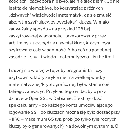
kościach i backdoora nie było, ale nie śledziłem). Co nie
jest takie niemożliwe, bo korzystając z różnych
„dziwnych” właściwości matematyki, da się zmusić
algorytm szyfrujący, by „wyciekał” klucze. W mało
zauważalny sposób – na przykład 128 bajt
zaszyfrowanej wiadomości, przexorowany przez
arbitralny klucz, będzie ujawniał klucz, którym była
szyfrowana cała wiadomość. Albo coś na podobnej
zasadzie – sky – i wiedza matematyczna – is the limit.
I raczej nie wierzę w to, żeby programista – czy
użytkownik, który zwykle nie ma wielkiej wiedzy
matematycznej/kryptograficznej, był w stanie coś
takiego zauważyć. Przykład tego widać było przy
dziurze
w
OpenSSL w Debianie
. Efekt był dość
spektakularny – do każdego konta umożliwiającego
logowanie SSH po kluczach można się było dostać przy
– IIRC – maksimum 65 tys. prób (bo tylko tyle różnych
kluczy było generowanych). Na dowolnym systemie. O