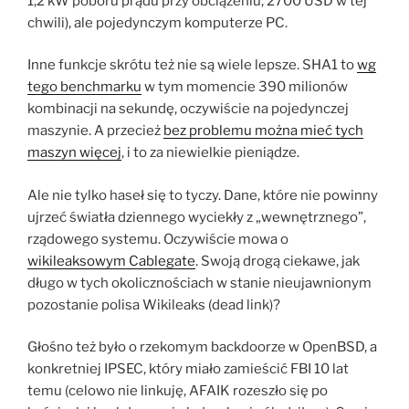
1,2 kW poboru prądu przy obciążeniu, 2700 USD w tej
chwili), ale pojedynczym komputerze PC.
Inne funkcje skrótu też nie są wiele lepsze. SHA1 to
wg
tego benchmarku
w tym momencie 390 milionów
kombinacji na sekundę, oczywiście na pojedynczej
maszynie. A przecież
bez problemu można mieć tych
maszyn więcej
, i to za niewielkie pieniądze.
Ale nie tylko haseł się to tyczy. Dane, które nie powinny
ujrzeć światła dziennego wyciekły z „wewnętrznego”,
rządowego systemu. Oczywiście mowa o
wikileaksowym Cablegate
. Swoją drogą ciekawe, jak
długo w tych okolicznościach w stanie nieujawnionym
pozostanie polisa Wikileaks (dead link)?
Głośno też było o rzekomym backdoorze w OpenBSD, a
konkretniej IPSEC, który miało zamieścić FBI 10 lat
temu (celowo nie linkuję, AFAIK rozeszło się po