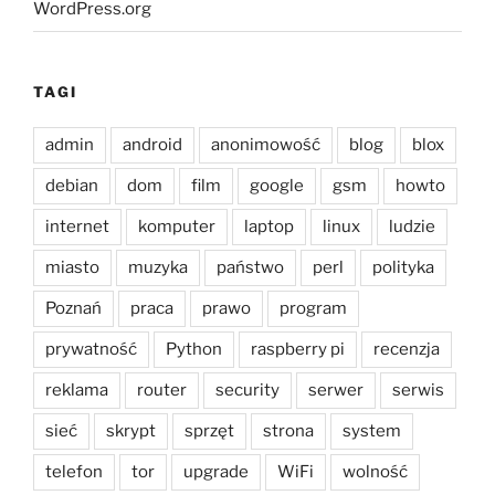
WordPress.org
TAGI
admin
android
anonimowość
blog
blox
debian
dom
film
google
gsm
howto
internet
komputer
laptop
linux
ludzie
miasto
muzyka
państwo
perl
polityka
Poznań
praca
prawo
program
prywatność
Python
raspberry pi
recenzja
reklama
router
security
serwer
serwis
sieć
skrypt
sprzęt
strona
system
telefon
tor
upgrade
WiFi
wolność