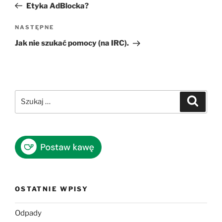
wpis
Etyka AdBlocka?
Następny
NASTĘPNE
wpis
Jak nie szukać pomocy (na IRC).
Szukaj:
Szukaj
OSTATNIE WPISY
Odpady