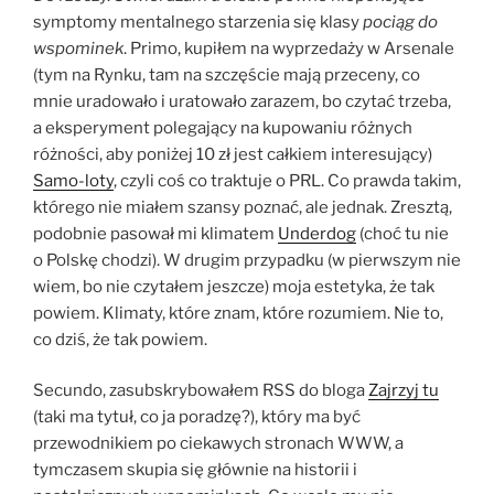
symptomy mentalnego starzenia się klasy
pociąg do
wspominek
. Primo, kupiłem na wyprzedaży w Arsenale
(tym na Rynku, tam na szczęście mają przeceny, co
mnie uradowało i uratowało zarazem, bo czytać trzeba,
a eksperyment polegający na kupowaniu różnych
różności, aby poniżej 10 zł jest całkiem interesujący)
Samo-loty
, czyli coś co traktuje o PRL. Co prawda takim,
którego nie miałem szansy poznać, ale jednak. Zresztą,
podobnie pasował mi klimatem
Underdog
(choć tu nie
o Polskę chodzi). W drugim przypadku (w pierwszym nie
wiem, bo nie czytałem jeszcze) moja estetyka, że tak
powiem. Klimaty, które znam, które rozumiem. Nie to,
co dziś, że tak powiem.
Secundo, zasubskrybowałem RSS do bloga
Zajrzyj tu
(taki ma tytuł, co ja poradzę?), który ma być
przewodnikiem po ciekawych stronach WWW, a
tymczasem skupia się głównie na historii i