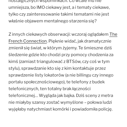
nostalgicznych wspominkach. Co wcale mu nie
umniejsza, bo IMO ciekawy jest, a i tematy ciekawe,
tylko czy zainteresowanie takimi tematami nie jest
właśnie objawem mentalnego starzenia się?
Z innych ciekawych obserwacji: wczoraj oglądałem
The
French Connection
. Pięknie widać, jak dramatycznie
zmienił się świat, w którym żyjemy. Te śmieszne dziś
śledzenie gdzie kto chodzi przy pomocy chodzenia za
kimś (zamiast triangulować z BTSów, czy coś w tym
stylu), sprawdzanie kto się z kim kontaktuje przez
sprawdzenie listy lokatorów (a nie billingu czy innego
portalu społecznościowego), te telefony z budek
telefonicznych, ten totalny brak łączności
telefonicznej… Wygląda jak bajka. Dziś sceny z metra
nie miałyby szansy zostać wymyślone – połowa ludzi
wyjęłaby natychmiast komórki i powiadomiła policję.