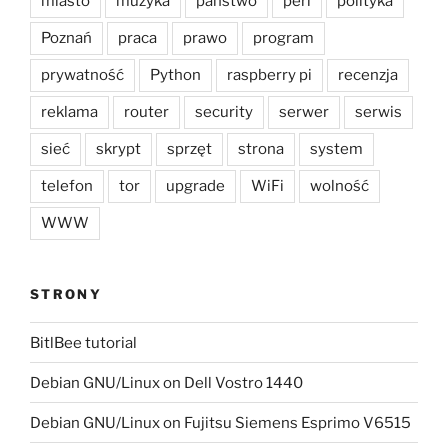
miasto
muzyka
państwo
perl
polityka
Poznań
praca
prawo
program
prywatność
Python
raspberry pi
recenzja
reklama
router
security
serwer
serwis
sieć
skrypt
sprzęt
strona
system
telefon
tor
upgrade
WiFi
wolność
WWW
STRONY
BitlBee tutorial
Debian GNU/Linux on Dell Vostro 1440
Debian GNU/Linux on Fujitsu Siemens Esprimo V6515