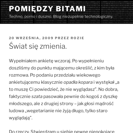
Przejdź
POMIĘDZY BITAMI
do
Techno, porno i duszno. Blog niezupełnie technologiczny.
treści
OPUBLIKOWANE
20 WRZEŚNIA, 2009
PRZEZ
ROZIE
W
Świat się zmienia.
Wypełniałem ankietę wczoraj. Po wypełnieniu
doszliśmy do punktu mającemu określić, z kim była
rozmowa. Po podaniu przedziału wiekowego
ankietującemu klasycznie
opadła kopara
i wystękał „a
to muszę Ci powiedzieć, że nie wyglądasz”. No dobra,
faktycznie
szata
pasowała pewnie do kogoś z dyszkę
młodszego, ale z drugiej strony – jak głosi mądrość
ludowa „wegetarianie nie żyją długo, tylko staro
wyglądają”.
Do rzeczy. Stwierdzam u siebie pewne niepokojące