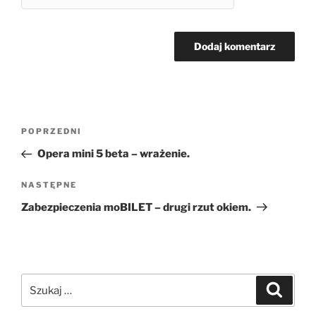
Nawigacja
Poprzedni
POPRZEDNI
wpisu
wpis
Opera mini 5 beta – wrażenie.
Następny
NASTĘPNE
wpis
Zabezpieczenia moBILET – drugi rzut okiem.
Szukaj:
Szukaj