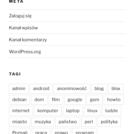
META
Zaloguj się
Kanał wpisów
Kanał komentarzy
WordPress.org
TAGI
admin
android
anonimowość
blog
blox
debian
dom
film
google
gsm
howto
internet
komputer
laptop
linux
ludzie
miasto
muzyka
państwo
perl
polityka
Poznań
praca
prawo
program