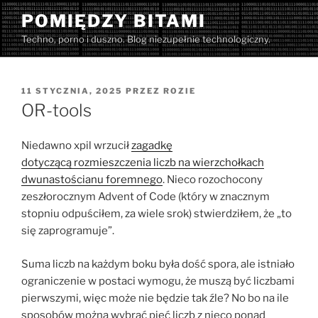
Przejdź
POMIĘDZY BITAMI
do
Techno, porno i duszno. Blog niezupełnie technologiczny.
treści
OPUBLIKOWANE
11 STYCZNIA, 2025
PRZEZ
ROZIE
W
OR-tools
Niedawno xpil wrzucił
zagadkę
dotyczącą rozmieszczenia liczb na wierzchołkach
dwunastościanu foremnego
. Nieco rozochocony
zeszłorocznym Advent of Code (który w znacznym
stopniu odpuściłem, za wiele srok) stwierdziłem, że „to
się zaprogramuje”.
Suma liczb na każdym boku była dość spora, ale istniało
ograniczenie w postaci wymogu, że muszą być liczbami
pierwszymi, więc może nie będzie tak źle? No bo na ile
sposobów można wybrać pięć liczb z nieco ponad