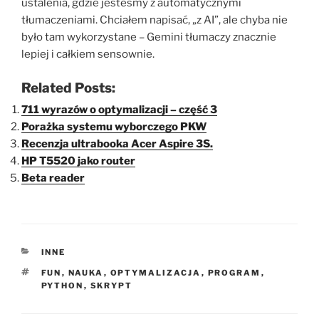
ustalenia, gdzie jesteśmy z automatycznymi
tłumaczeniami. Chciałem napisać, „z AI”, ale chyba nie
było tam wykorzystane – Gemini tłumaczy znacznie
lepiej i całkiem sensownie.
Related Posts:
711 wyrazów o optymalizacji – część 3
Porażka systemu wyborczego PKW
Recenzja ultrabooka Acer Aspire 3S.
HP T5520 jako router
Beta reader
KATEGORIE
INNE
TAGI
FUN
,
NAUKA
,
OPTYMALIZACJA
,
PROGRAM
,
PYTHON
,
SKRYPT