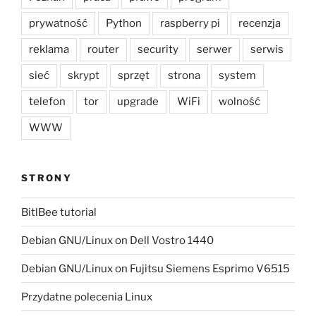
prywatność
Python
raspberry pi
recenzja
reklama
router
security
serwer
serwis
sieć
skrypt
sprzęt
strona
system
telefon
tor
upgrade
WiFi
wolność
WWW
STRONY
BitlBee tutorial
Debian GNU/Linux on Dell Vostro 1440
Debian GNU/Linux on Fujitsu Siemens Esprimo V6515
Przydatne polecenia Linux