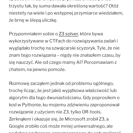
trzystu tak, by suma dawała określoną wartość? Otóż
niestety na wiele i po wstępnej przymiarce wiedziałem,
że brnę w ślepą uliczkę.
Przypomniałem sobie o
Z3 solver
, które bywa
wykorzystywane w CTFach do rozwiązywania zadań i
wyglądało trochę na szwajcarski scyzoryk. Tyle, że nie
znam tego rozwiązania – nigdy nie znalazłem czasu, by
się nauczyć. Ale od czego mamy AI? Porozmawiam z
chatem, na pewno pomoże.
Rozmowę zacząłem jednak od problemu ogólnego,
trochę licząc, że jest jakiś wyjątkowa właściwość lub
algorytm dla tego dwunastościanu. Gdy poprosiłem o
kod w Pythonie, ku mojemu zdziwieniu zaproponował
rozwiązanie z użyciem nie Z3, tylko OR-tools.
Zerknąłem i okazuje się, że Microsoft zrobił Z3, a
Google zrobiło coś może mniej uniwersalnego, ale