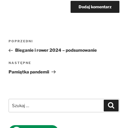
Nawigacja
Poprzedni
POPRZEDNI
wpisu
wpis
Bieganie i rower 2024 – podsumowanie
Następny
NASTĘPNE
wpis
Pamiątka pandemii
Szukaj:
Szukaj