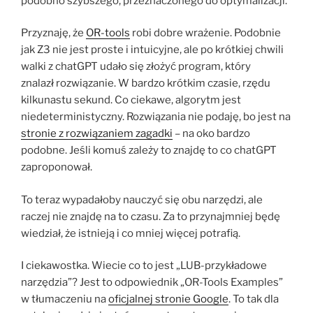
podobno szybszego, przeznaczonego do optymalizacji.
Przyznaję, że
OR-tools
robi dobre wrażenie. Podobnie
jak Z3 nie jest proste i intuicyjne, ale po krótkiej chwili
walki z chatGPT udało się złożyć program, który
znalazł rozwiązanie. W bardzo krótkim czasie, rzędu
kilkunastu sekund. Co ciekawe, algorytm jest
niedeterministyczny. Rozwiązania nie podaję, bo jest na
stronie z rozwiązaniem zagadki
– na oko bardzo
podobne. Jeśli komuś zależy to znajdę to co chatGPT
zaproponował.
To teraz wypadałoby nauczyć się obu narzędzi, ale
raczej nie znajdę na to czasu. Za to przynajmniej będę
wiedział, że istnieją i co mniej więcej potrafią.
I ciekawostka. Wiecie co to jest „LUB-przykładowe
narzędzia”? Jest to odpowiednik „OR-Tools Examples”
w tłumaczeniu na
oficjalnej stronie Google
. To tak dla