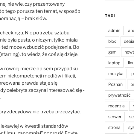
znej nie wie, czy prezentowany
 do tego porusza ten temat, w sposób
TAGI
noranacją – brak słów.
admin
an
 checkingu. Nie potrzeba sztabu.
e była pusta, o niczym, tylko miała
blox
debi
B też może wzbudzić podejrzenia. Bo
gsm
howt
starring), to wiedz, że coś się dzieje.
laptop
lin
e w równej mierze opisem przypadku
muzyka
p
niem niekompetencji mediów i fikcji,
ykreowana prawda staje się
Poznań
p
gdy celebryta zaczyna interesować się -
prywatność
.
recenzja
tóry zdecydowanie trzeba przeczytać.
serwer
se
ciekawiej w kwestii standardów
strona
sy
 filmu „zapomniał” poprosić Edytę