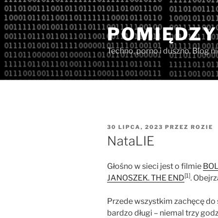
Przejdź
do
POMIĘDZY
treści
Techno, porno i duszno. Blog n
OPUBLIKOWANE
30 LIPCA, 2023
PRZEZ
ROZIE
W
NataLIE
Głośno w sieci jest o filmie
BOL
[1]
JANOSZEK. THE END
. Obejr
Przede wszystkim zachęcę do s
bardzo długi – niemal trzy go