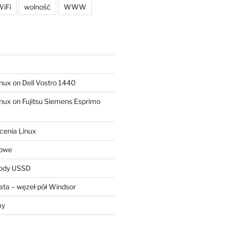
iFi
wolność
WWW
ux on Dell Vostro 1440
ux on Fujitsu Siemens Esprimo
cenia Linux
sowe
kody USSD
ta – węzeł pół Windsor
my