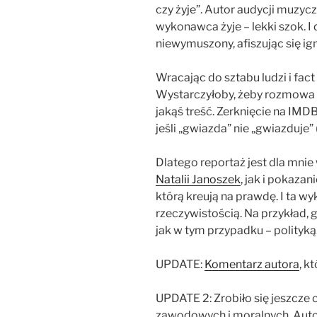
czy żyje”. Autor audycji muzyc
wykonawca żyje – lekki szok. I
niewymuszony, afiszując się ig
Wracając do sztabu ludzi i fact
Wystarczyłoby, żeby rozmowa ni
jakąś treść. Zerknięcie na IMD
jeśli „gwiazda” nie „gwiazduje” (
Dlatego reportaż jest dla mni
Natalii Janoszek
, jak i pokaza
którą kreują na prawdę. I ta w
rzeczywistością. Na przykład, 
jak w tym przypadku – polityką
UPDATE:
Komentarz autora
, k
UPDATE 2: Zrobiło się jeszcze 
zawodowych i moralnych. Autor