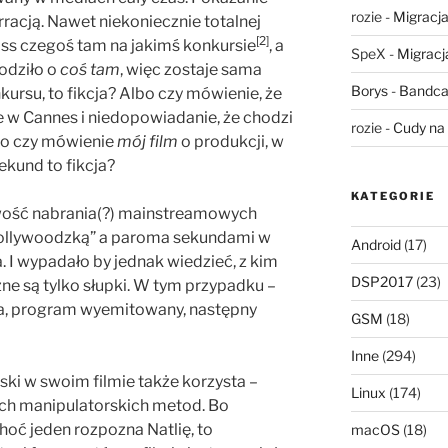
rozie
-
Migracja,
racją. Nawet niekoniecznie totalnej
[2]
miss czegoś tam na jakimś konkursie
, a
SpeX
-
Migracja
odziło o
coś tam
, więc zostaje sama
Borys
-
Bandca
kursu, to fikcja? Albo czy mówienie, że
e w Cannes i niedopowiadanie, że chodzi
rozie
-
Cudy na 
lbo czy mówienie
mój film
o produkcji, w
sekund to fikcja?
KATEGORIE
twość nabrania(?) mainstreamowych
hollywoodzką” a paroma sekundami w
Android
(17)
a. I wypadało by jednak wiedzieć, z kim
DSP2017
(23)
ne są tylko słupki. W tym przypadku –
a, program wyemitowany, następny
GSM
(18)
Inne
(294)
ki w swoim filmie także korzysta –
Linux
(174)
ych manipulatorskich metod. Bo
hoć jeden rozpozna Natlię, to
macOS
(18)