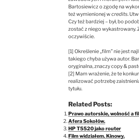
Bartosiewicz o zgodę na wyko
też wymienionej w
credits
. Ut
Czy też bardziej – był, bo pod
zostać z niego wykastrowany. Z
oczywiście.
[1] Określenie „film” nie jest na
takiego chyba używa autor. Bard
oryginalna, znaczy copy & past
[2] Mam wrażenie, że te konkurs
realizować potrzebę zaistnienia
tytułu.
Related Posts:
Prawo autorskie, wolność a fi
Afera Sokołów.
HP T5520 jako router
Film widziałem. Kinowy.