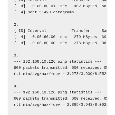
[ ID] Interval           Transfer     Bandw
[  4]   0.00-60.01  sec   402 MBytes  56.2 
[  4] Sent 51490 datagrams
2.
[ ID] Interval           Transfer     Bandw
[  4]   0.00-60.00  sec   279 MBytes  39.0 
[  4]   0.00-60.00  sec   278 MBytes  38.9 
3.
--- 192.168.10.126 ping statistics ---
600 packets transmitted, 600 received, 0% p
rtt min/avg/max/mdev = 3.273/3.939/8.552/0.
4.
--- 192.168.10.126 ping statistics ---
600 packets transmitted, 600 received, 0% p
rtt min/avg/max/mdev = 2.885/3.943/8.002/1.