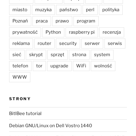
miasto
muzyka
państwo
perl
polityka
Poznań
praca
prawo
program
prywatność
Python
raspberry pi
recenzja
reklama
router
security
serwer
serwis
sieć
skrypt
sprzęt
strona
system
telefon
tor
upgrade
WiFi
wolność
WWW
STRONY
BitlBee tutorial
Debian GNU/Linux on Dell Vostro 1440