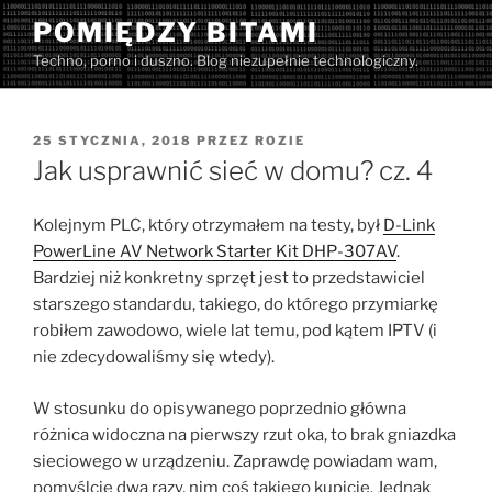
Przejdź
POMIĘDZY BITAMI
do
Techno, porno i duszno. Blog niezupełnie technologiczny.
treści
OPUBLIKOWANE
25 STYCZNIA, 2018
PRZEZ
ROZIE
W
Jak usprawnić sieć w domu? cz. 4
Kolejnym PLC, który otrzymałem na testy, był
D-Link
PowerLine AV Network Starter Kit DHP-307AV
.
Bardziej niż konkretny sprzęt jest to przedstawiciel
starszego standardu, takiego, do którego przymiarkę
robiłem zawodowo, wiele lat temu, pod kątem IPTV (i
nie zdecydowaliśmy się wtedy).
W stosunku do opisywanego poprzednio główna
różnica widoczna na pierwszy rzut oka, to brak gniazdka
sieciowego w urządzeniu. Zaprawdę powiadam wam,
pomyślcie dwa razy, nim coś takiego kupicie. Jednak