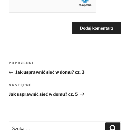
Nawigacja
Poprzedni
POPRZEDNI
wpisu
wpis
Jak usprawnić sieć w domu? cz. 3
Następny
NASTĘPNE
wpis
Jak usprawnić sieć w domu? cz. 5
Szukaj:
Szukaj