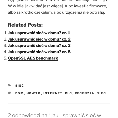
W w idle, jak widać jest więcej. Albo kwestia firmware,
albo za krótko czekałem, albo urządzenia nie potrafią.
Related Posts:
Jak usprawnić sieć w domu? cz. 1
Jak usprawnić sieć w domu? cz. 2
Jak usprawnić sieć w domu? cz. 3
Jak usprawnić sieć w domu? cz. 5
OpenSSL AES benchmark
KATEGORIE
SIEĆ
TAGI
DOM
,
HOWTO
,
INTERNET
,
PLC
,
RECENZJA
,
SIEĆ
2 odpowiedzi na “Jak usprawnić sieć w