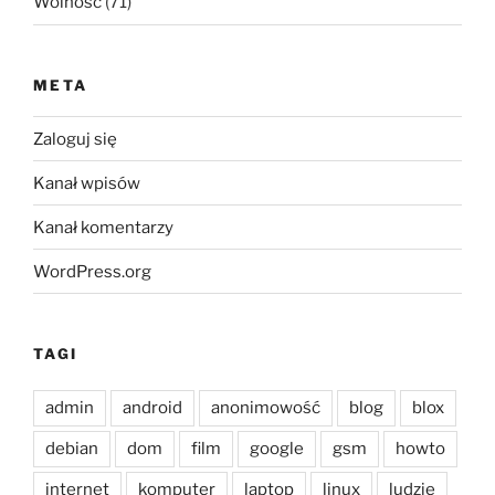
Wolność
(71)
META
Zaloguj się
Kanał wpisów
Kanał komentarzy
WordPress.org
TAGI
admin
android
anonimowość
blog
blox
debian
dom
film
google
gsm
howto
internet
komputer
laptop
linux
ludzie