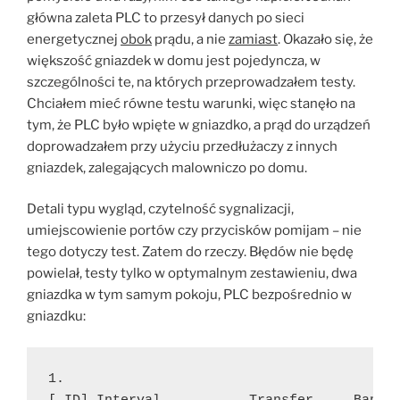
główna zaleta PLC to przesył danych po sieci
energetycznej
obok
prądu, a nie
zamiast
. Okazało się, że
większość gniazdek w domu jest pojedyncza, w
szczególności te, na których przeprowadzałem testy.
Chciałem mieć równe testu warunki, więc stanęło na
tym, że PLC było wpięte w gniazdko, a prąd do urządzeń
doprowadzałem przy użyciu przedłużaczy z innych
gniazdek, zalegających malowniczo po domu.
Detali typu wygląd, czytelność sygnalizacji,
umiejscowienie portów czy przycisków pomijam – nie
tego dotyczy test. Zatem do rzeczy. Błędów nie będę
powielał, testy tylko w optymalnym zestawieniu, dwa
gniazdka w tym samym pokoju, PLC bezpośrednio w
gniazdku:
1.