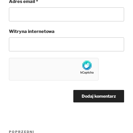
Adres email
*
Witryna internetowa
Nawigacja
Poprzedni
POPRZEDNI