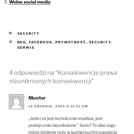
Wolne social media
KATEGORIE
SECURITY
TAGI
BUG
,
FACEBOOK
,
PRYWATNOŚĆ
,
SECURITY
,
SERWIS
4 odpowiedzi na “Konsekwencje prawa
nieuniknionych konsekwencji”
Monter
15 GRUDNIA, 2014 O 11:51 AM
„Jeśli coś jest technicznie możliwe, jest
praktycznie nieuniknione.” Serio? To dlaczego
mimo istnienia noży w każdej kuchni populacja