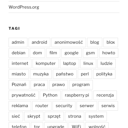
WordPress.org
TAGI
admin
android
anonimowość
blog
blox
debian
dom
film
google
gsm
howto
internet
komputer
laptop
linux
ludzie
miasto
muzyka
państwo
perl
polityka
Poznań
praca
prawo
program
prywatność
Python
raspberry pi
recenzja
reklama
router
security
serwer
serwis
sieć
skrypt
sprzęt
strona
system
telefon
tor
upgrade
WiFi
wolność