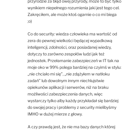
przyrodzie za błąd owej przyrody, może to być tylko
wynikiem niepełnego rozumienia jaki jest tego cel.
Zakręciłem, ale może ktoś ogarnie o co mi biega
;o)
Co do security: wiedza człowieka ma wartość od
zera do pewnej wielkości będącej wypadkową
inteligencji, zdolności, oraz posiadanej wiedzy,
dotyczy to zarówno zespołów ludzi jak też
jednostek. Przełamanie zabezpieczeń w IT tak na
moje oko w 99% polega bardziej na czyimś w stylu:
„nie chciało mi się”, „nie zdążyłem w natłoku
zadań” lub dowolnym innym niechlujstwie
opiekunów aplikacji i serwerów, niż na braku
możliwości zabezpieczenia danych, więc
wystarczy tylko alby każdy przykładał się bardziej
do swojej pracy i problemy z security mielibyśmy
IMHO w dużej mierze z głowy.
A czy prawdą jest, że nie ma bazy danych której