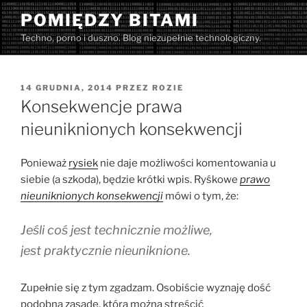
Przejdź
POMIĘDZY BITAMI
do
Techno, porno i duszno. Blog niezupełnie technologiczny.
treści
OPUBLIKOWANE
14 GRUDNIA, 2014
PRZEZ
ROZIE
W
Konsekwencje prawa
nieuniknionych konsekwencji
Ponieważ
rysiek
nie daje możliwości komentowania u
siebie (a szkoda), będzie krótki wpis. Ryśkowe
prawo
nieuniknionych konsekwencji
mówi o tym, że:
Jeśli coś jest technicznie możliwe,
jest praktycznie nieuniknione.
Zupełnie się z tym zgadzam. Osobiście wyznaję dość
podobną zasadę, którą można streścić