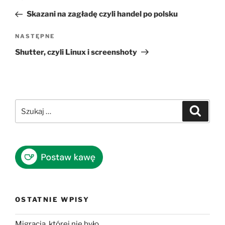
wpisu
wpis
Skazani na zagładę czyli handel po polsku
Następny
NASTĘPNE
wpis
Shutter, czyli Linux i screenshoty
Szukaj:
Szukaj
OSTATNIE WPISY
Migracja, której nie było