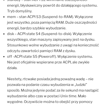
energii, błyskawiczny powrót do działającego systemu.
Tryb domyślny.
mem – stan ACPI S3 (Suspend-to-RAM). Wyłączone
jest wszystko, poza pamięcią RAM. Duże oszczędności
energii, bardzo szybkie wybudzanie.
disk – ACPI state S4 (Suspend-to-disk). Wyłączenie
wszystkiego, stan maszyny zapisywany jest na dysku.
Stosunkowo wolne wybudzanie z uwagi na konieczność
odczytu zawartości pamięci RAM z dysku.
off -ACPI state S5 (Poweroff). Wyłączenie systemu.
Nie jest oficjalnie wspierane prze ACPI, ale zwykle
działa.
Niestety,
rtcwake
posiada jedną poważną wadę – nie
pozwala na podanie czasu wybudzenia w „ludzki”
sposób. Można jedynie podać za ile sekund ma nastąpić
wybudzenie albo czas w postaci
Unix time
. Mało
wygodne. Oczywiście można to obejść przy pomocy