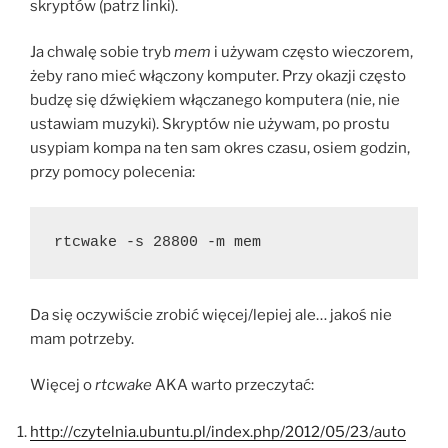
skryptów (patrz linki).
Ja chwalę sobie tryb
mem
i używam często wieczorem,
żeby rano mieć włączony komputer. Przy okazji często
budzę się dźwiękiem włączanego komputera (nie, nie
ustawiam muzyki). Skryptów nie używam, po prostu
usypiam kompa na ten sam okres czasu, osiem godzin,
przy pomocy polecenia:
rtcwake -s 28800 -m mem
Da się oczywiście zrobić więcej/lepiej ale… jakoś nie
mam potrzeby.
Więcej o
rtcwake
AKA warto przeczytać:
http://czytelnia.ubuntu.pl/index.php/2012/05/23/auto