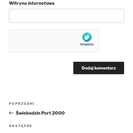
Witryna internetowa
Nawigacja
Poprzedni
POPRZEDNI
wpisu
wpis
Świebodzin Port 2000
Następny
NASTĘPNE