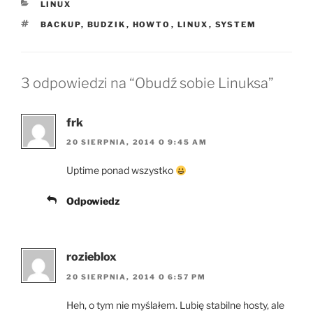
KATEGORIE
LINUX
TAGI
BACKUP
,
BUDZIK
,
HOWTO
,
LINUX
,
SYSTEM
3 odpowiedzi na “Obudź sobie Linuksa”
frk
20 SIERPNIA, 2014 O 9:45 AM
Uptime ponad wszystko
Odpowiedz
rozieblox
20 SIERPNIA, 2014 O 6:57 PM
Heh, o tym nie myślałem. Lubię stabilne hosty, ale