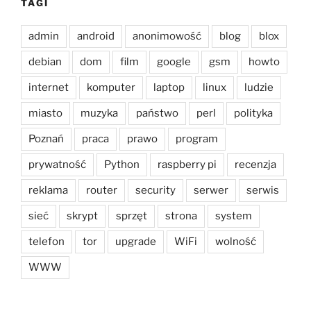
TAGI
admin
android
anonimowość
blog
blox
debian
dom
film
google
gsm
howto
internet
komputer
laptop
linux
ludzie
miasto
muzyka
państwo
perl
polityka
Poznań
praca
prawo
program
prywatność
Python
raspberry pi
recenzja
reklama
router
security
serwer
serwis
sieć
skrypt
sprzęt
strona
system
telefon
tor
upgrade
WiFi
wolność
WWW