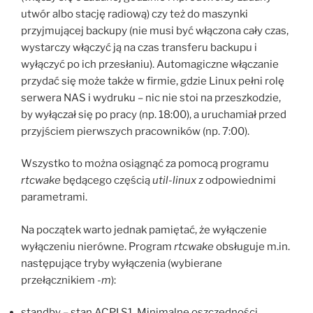
utwór albo stację radiową) czy też do maszynki
przyjmującej backupy (nie musi być włączona cały czas,
wystarczy włączyć ją na czas transferu backupu i
wyłączyć po ich przesłaniu). Automagiczne włączanie
przydać się może także w firmie, gdzie Linux pełni rolę
serwera NAS i wydruku – nic nie stoi na przeszkodzie,
by wyłączał się po pracy (np. 18:00), a uruchamiał przed
przyjściem pierwszych pracowników (np. 7:00).
Wszystko to można osiągnąć za pomocą programu
rtcwake
będącego częścią
util-linux
z odpowiednimi
parametrami.
Na początek warto jednak pamiętać, że wyłączenie
wyłączeniu nierówne. Program
rtcwake
obsługuje m.in.
następujące tryby wyłączenia (wybierane
przełącznikiem
-m
):
standby – stan ACPI S1. Minimalne oszczędności