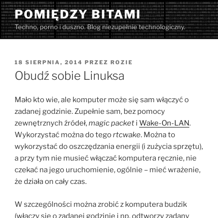
Przejdź
POMIĘDZY BITAMI
do
Techno, porno i duszno. Blog niezupełnie technologiczny.
treści
OPUBLIKOWANE
18 SIERPNIA, 2014
PRZEZ
ROZIE
W
Obudź sobie Linuksa
Mało kto wie, ale komputer może się sam włączyć o
zadanej godzinie. Zupełnie sam, bez pomocy
zewnętrznych źródeł,
magic packet
i
Wake-On-LAN
.
Wykorzystać można do tego
rtcwake
. Można to
wykorzystać do oszczędzania energii (i zużycia sprzętu),
a przy tym nie musieć włączać komputera ręcznie, nie
czekać na jego uruchomienie, ogólnie – mieć wrażenie,
że działa on cały czas.
W szczególności można zrobić z komputera budzik
(włączy się o zadanej godzinie i np. odtworzy zadany