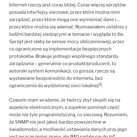
Internet rzeczy jest coraz bliżej. Coraz więcej sprzętów
posiada interfejsy sieciowe, przez które można nimi
zarządzać, przez które mogą one wymieniać dane i…
przez które można się włamać. Rozmawiałem ostatnio z
ludźmi bardziej siedzącymi w temacie i wygląda to źle.
Sprzęt jest słaby (w sensie mocy obliczeniowej), przez
co ograniczone są implementacje bezpiecznych
protokołów. Brakuje jednego wspólnego standardu
zarządzania – generalnie co produkt/producent, to
autorski system komunikacji, co gorsza,
rzeczy
są
wystawiane bezpośrednio do internetu, bez
[1]
ograniczenia do wydzielonej sieci lokalnej
.
Czasem mam wrażenie, że twórcy zbyt skupili się na
aspekcie elektronicznym, a zupełnie pominęli część
może nie tyle programistyczną, co sieciową. Rozumiem,
że SNMP nie jest jakoś bardzo powszechne w
świadomości, a możliwość ustawiania danych przy jego
jest jeszcze mniej znana, ale IMO nadaje się do
IoT