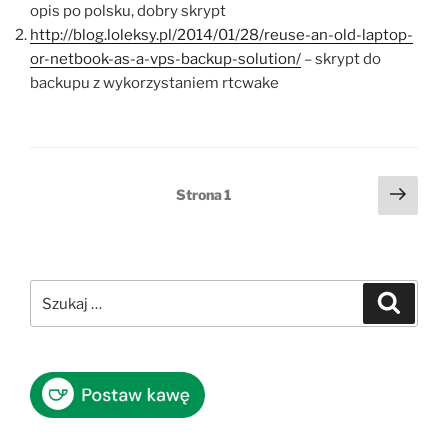
opis po polsku, dobry skrypt
http://blog.loleksy.pl/2014/01/28/reuse-an-old-laptop-
or-netbook-as-a-vps-backup-solution/
– skrypt do
backupu z wykorzystaniem rtcwake
Stronicowanie
Nast
Strona
1
stro
wpisów
Szukaj:
Szukaj