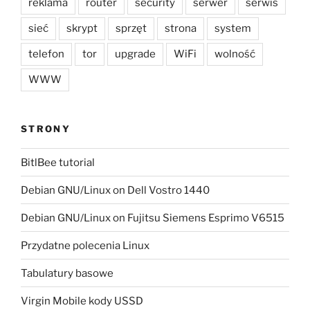
reklama
router
security
serwer
serwis
sieć
skrypt
sprzęt
strona
system
telefon
tor
upgrade
WiFi
wolność
WWW
STRONY
BitlBee tutorial
Debian GNU/Linux on Dell Vostro 1440
Debian GNU/Linux on Fujitsu Siemens Esprimo V6515
Przydatne polecenia Linux
Tabulatury basowe
Virgin Mobile kody USSD