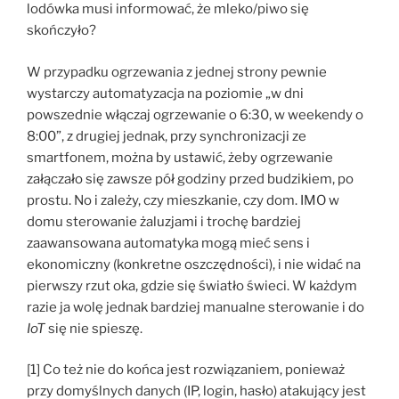
lodówka musi informować, że mleko/piwo się
skończyło?
W przypadku ogrzewania z jednej strony pewnie
wystarczy automatyzacja na poziomie „w dni
powszednie włączaj ogrzewanie o 6:30, w weekendy o
8:00”, z drugiej jednak, przy synchronizacji ze
smartfonem, można by ustawić, żeby ogrzewanie
załączało się zawsze pół godziny przed budzikiem, po
prostu. No i zależy, czy mieszkanie, czy dom. IMO w
domu sterowanie żaluzjami i trochę bardziej
zaawansowana automatyka mogą mieć sens i
ekonomiczny (konkretne oszczędności), i nie widać na
pierwszy rzut oka, gdzie się światło świeci. W każdym
razie ja wolę jednak bardziej manualne sterowanie i do
IoT
się nie spieszę.
[1] Co też nie do końca jest rozwiązaniem, ponieważ
przy domyślnych danych (IP, login, hasło) atakujący jest