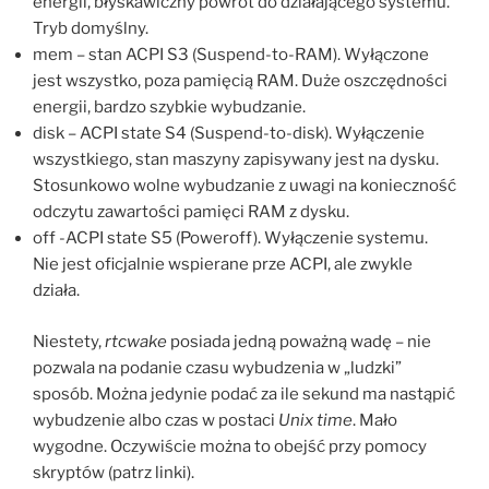
energii, błyskawiczny powrót do działającego systemu.
Tryb domyślny.
mem – stan ACPI S3 (Suspend-to-RAM). Wyłączone
jest wszystko, poza pamięcią RAM. Duże oszczędności
energii, bardzo szybkie wybudzanie.
disk – ACPI state S4 (Suspend-to-disk). Wyłączenie
wszystkiego, stan maszyny zapisywany jest na dysku.
Stosunkowo wolne wybudzanie z uwagi na konieczność
odczytu zawartości pamięci RAM z dysku.
off -ACPI state S5 (Poweroff). Wyłączenie systemu.
Nie jest oficjalnie wspierane prze ACPI, ale zwykle
działa.
Niestety,
rtcwake
posiada jedną poważną wadę – nie
pozwala na podanie czasu wybudzenia w „ludzki”
sposób. Można jedynie podać za ile sekund ma nastąpić
wybudzenie albo czas w postaci
Unix time
. Mało
wygodne. Oczywiście można to obejść przy pomocy
skryptów (patrz linki).