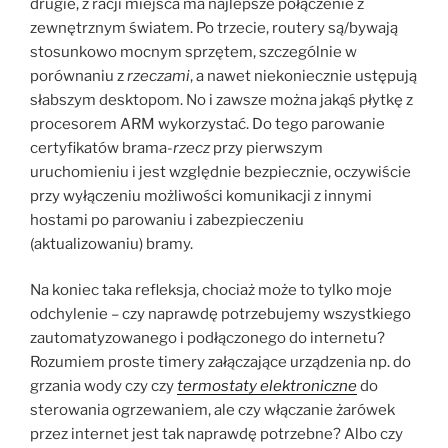
drugie, z racji miejsca ma najlepsze połączenie z
zewnętrznym światem. Po trzecie, routery są/bywają
stosunkowo mocnym sprzętem, szczególnie w
porównaniu z
rzeczami
, a nawet niekoniecznie ustępują
słabszym desktopom. No i zawsze można jakąś płytkę z
procesorem ARM wykorzystać. Do tego parowanie
certyfikatów brama-
rzecz
przy pierwszym
uruchomieniu i jest względnie bezpiecznie, oczywiście
przy wyłączeniu możliwości komunikacji z innymi
hostami po parowaniu i zabezpieczeniu
(aktualizowaniu) bramy.
Na koniec taka refleksja, chociaż może to tylko moje
odchylenie – czy naprawdę potrzebujemy wszystkiego
zautomatyzowanego i podłączonego do internetu?
Rozumiem proste timery załączające urządzenia np. do
grzania wody czy czy
termostaty elektroniczne
do
sterowania ogrzewaniem, ale czy włączanie żarówek
przez internet jest tak naprawdę potrzebne? Albo czy