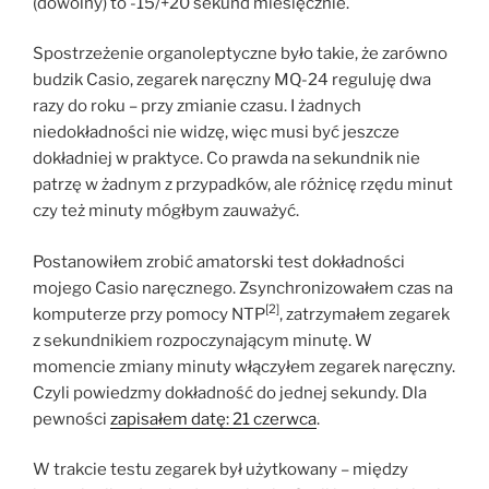
(dowolny) to -15/+20 sekund miesięcznie.
Spostrzeżenie organoleptyczne było takie, że zarówno
budzik Casio, zegarek naręczny MQ-24 reguluję dwa
razy do roku – przy zmianie czasu. I żadnych
niedokładności nie widzę, więc musi być jeszcze
dokładniej w praktyce. Co prawda na sekundnik nie
patrzę w żadnym z przypadków, ale różnicę rzędu minut
czy też minuty mógłbym zauważyć.
Postanowiłem zrobić amatorski test dokładności
mojego Casio naręcznego. Zsynchronizowałem czas na
[2]
komputerze przy pomocy NTP
, zatrzymałem zegarek
z sekundnikiem rozpoczynającym minutę. W
momencie zmiany minuty włączyłem zegarek naręczny.
Czyli powiedzmy dokładność do jednej sekundy. Dla
pewności
zapisałem datę: 21 czerwca
.
W trakcie testu zegarek był użytkowany – między