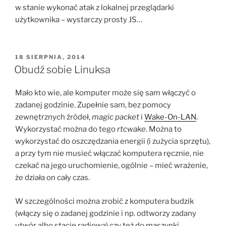
w stanie wykonać atak z lokalnej przeglądarki
użytkownika – wystarczy prosty JS…
OPUBLIKOWANE
18 SIERPNIA, 2014
W
Obudź sobie Linuksa
Mało kto wie, ale komputer może się sam włączyć o
zadanej godzinie. Zupełnie sam, bez pomocy
zewnętrznych źródeł,
magic packet
i
Wake-On-LAN
.
Wykorzystać można do tego
rtcwake
. Można to
wykorzystać do oszczędzania energii (i zużycia sprzętu),
a przy tym nie musieć włączać komputera ręcznie, nie
czekać na jego uruchomienie, ogólnie – mieć wrażenie,
że działa on cały czas.
W szczególności można zrobić z komputera budzik
(włączy się o zadanej godzinie i np. odtworzy zadany
utwór albo stację radiową) czy też do maszynki