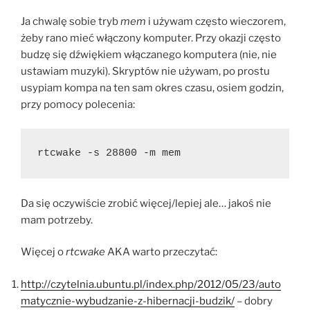
Ja chwalę sobie tryb
mem
i używam często wieczorem,
żeby rano mieć włączony komputer. Przy okazji często
budzę się dźwiękiem włączanego komputera (nie, nie
ustawiam muzyki). Skryptów nie używam, po prostu
usypiam kompa na ten sam okres czasu, osiem godzin,
przy pomocy polecenia:
rtcwake -s 28800 -m mem
Da się oczywiście zrobić więcej/lepiej ale… jakoś nie
mam potrzeby.
Więcej o
rtcwake
AKA warto przeczytać:
http://czytelnia.ubuntu.pl/index.php/2012/05/23/auto
matycznie-wybudzanie-z-hibernacji-budzik/
– dobry