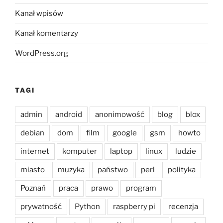
Kanał wpisów
Kanał komentarzy
WordPress.org
TAGI
admin
android
anonimowość
blog
blox
debian
dom
film
google
gsm
howto
internet
komputer
laptop
linux
ludzie
miasto
muzyka
państwo
perl
polityka
Poznań
praca
prawo
program
prywatność
Python
raspberry pi
recenzja