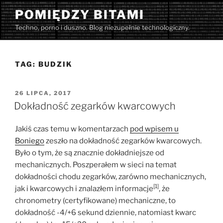
Przejdź
POMIĘDZY BITAMI
do
Techno, porno i duszno. Blog niezupełnie technologiczny.
treści
TAG:
BUDZIK
OPUBLIKOWANE
26 LIPCA, 2017
W
Dokładność zegarków kwarcowych
Jakiś czas temu w komentarzach
pod wpisem u
Boniego
zeszło na dokładność zegarków kwarcowych.
Było o tym, że są znacznie dokładniejsze od
mechanicznych. Poszperałem w sieci na temat
dokładności chodu zegarków, zarówno mechanicznych,
[1]
jak i kwarcowych i znalazłem informacje
, że
chronometry (certyfikowane) mechaniczne, to
dokładność -4/+6 sekund dziennie, natomiast kwarc