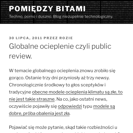
Przejdź
POMIĘDZY BITAMI
do
Techno, porno i duszno. Blog niezupełnie technologiczny.
treści
OPUBLIKOWANE
30 LIPCA, 2011
PRZEZ
ROZIE
W
Globalne ocieplenie czyli public
review.
W temacie globalnego ocieplenia znowu zrobiło się
gorąco. Ostanie trzy dni przyniosły aż trzy newsy.
Chronologicznie środkowy to głos sceptyków i
tradycyjne
obecne modele ocieplenia klimatu są złe, to
nie jest takie straszne
. Na co, jako ostatni news,
oczywiście pojawiły się
odpowiedzi
typu
modele są
dobre, próba obalenia jest zła
.
Pojawiać się może pytanie, skąd takie rozbieżności u