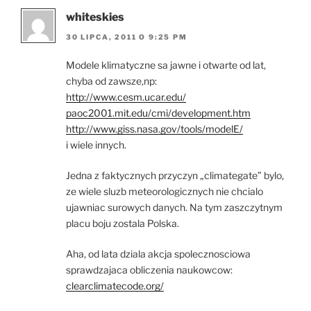
whiteskies
30 LIPCA, 2011 O 9:25 PM
Modele klimatyczne sa jawne i otwarte od lat,
chyba od zawsze,np:
http://www.cesm.ucar.edu/
paoc2001.mit.edu/cmi/development.htm
http://www.giss.nasa.gov/tools/modelE/
i wiele innych.
Jedna z faktycznych przyczyn „climategate” bylo,
ze wiele sluzb meteorologicznych nie chcialo
ujawniac surowych danych. Na tym zaszczytnym
placu boju zostala Polska.
Aha, od lata dziala akcja spolecznosciowa
sprawdzajaca obliczenia naukowcow:
clearclimatecode.org/