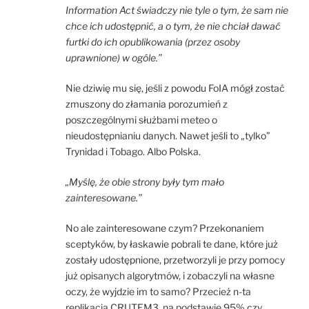
Information Act świadczy nie tyle o tym, że sam nie
chce ich udostępnić, a o tym, że nie chciał dawać
furtki do ich opublikowania (przez osoby
uprawnione) w ogóle.”
Nie dziwię mu się, jeśli z powodu FoIA mógł zostać
zmuszony do złamania porozumień z
poszczególnymi służbami meteo o
nieudostępnianiu danych. Nawet jeśli to „tylko”
Trynidad i Tobago. Albo Polska.
„Myślę, że obie strony były tym mało
zainteresowane.”
No ale zainteresowane czym? Przekonaniem
sceptyków, by łaskawie pobrali te dane, które już
zostały udostępnione, przetworzyli je przy pomocy
już opisanych algorytmów, i zobaczyli na własne
oczy, że wyjdzie im to samo? Przecież n-ta
replikacja CRUTEM3, na podstawie 95% czy