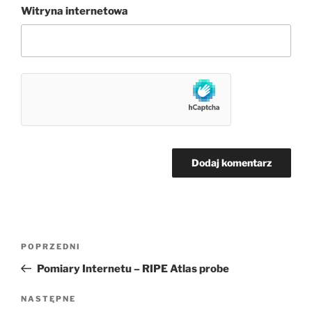
Witryna internetowa
Nawigacja
Poprzedni
POPRZEDNI
wpisu
wpis
Pomiary Internetu – RIPE Atlas probe
Następny
NASTĘPNE