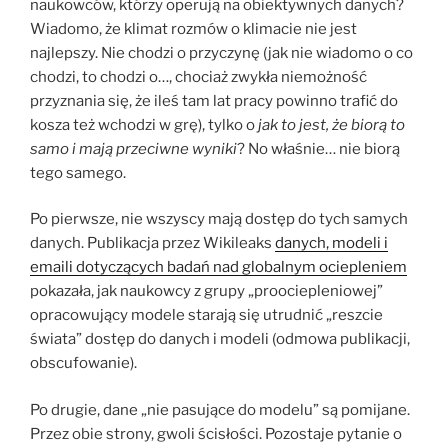
naukowców, którzy operują na obiektywnych danych?
Wiadomo, że klimat rozmów o klimacie nie jest
najlepszy. Nie chodzi o przyczynę (jak nie wiadomo o co
chodzi, to chodzi o…, chociaż zwykła niemożność
przyznania się, że ileś tam lat pracy powinno trafić do
kosza też wchodzi w grę), tylko o
jak to jest, że biorą to
samo i mają przeciwne wyniki
? No właśnie… nie biorą
tego samego.
Po pierwsze, nie wszyscy mają dostęp do tych samych
danych. Publikacja przez Wikileaks
danych, modeli i
emaili dotyczących badań nad globalnym ociepleniem
pokazała, jak naukowcy z grupy „proociepleniowej”
opracowujący modele starają się utrudnić „reszcie
świata” dostęp do danych i modeli (odmowa publikacji,
obscufowanie).
Po drugie, dane „nie pasujące do modelu” są pomijane.
Przez obie strony, gwoli ścisłości. Pozostaje pytanie o