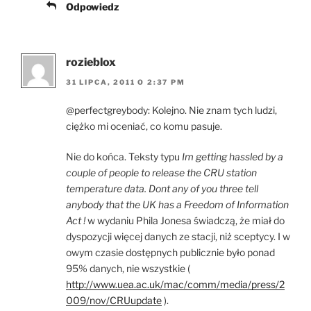
Odpowiedz
rozieblox
31 LIPCA, 2011 O 2:37 PM
@perfectgreybody: Kolejno. Nie znam tych ludzi,
ciężko mi oceniać, co komu pasuje.
Nie do końca. Teksty typu
Im getting hassled by a
couple of people to release the CRU station
temperature data. Dont any of you three tell
anybody that the UK has a Freedom of Information
Act !
w wydaniu Phila Jonesa świadczą, że miał do
dyspozycji więcej danych ze stacji, niż sceptycy. I w
owym czasie dostępnych publicznie było ponad
95% danych, nie wszystkie (
http://www.uea.ac.uk/mac/comm/media/press/2
009/nov/CRUupdate
).