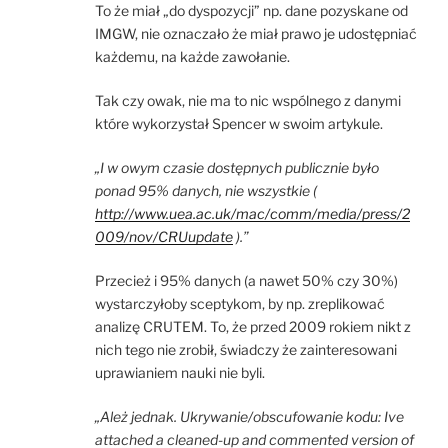
To że miał „do dyspozycji” np. dane pozyskane od
IMGW, nie oznaczało że miał prawo je udostępniać
każdemu, na każde zawołanie.
Tak czy owak, nie ma to nic wspólnego z danymi
które wykorzystał Spencer w swoim artykule.
„I w owym czasie dostępnych publicznie było
ponad 95% danych, nie wszystkie (
http://www.uea.ac.uk/mac/comm/media/press/2
009/nov/CRUupdate
).”
Przecież i 95% danych (a nawet 50% czy 30%)
wystarczyłoby sceptykom, by np. zreplikować
analizę CRUTEM. To, że przed 2009 rokiem nikt z
nich tego nie zrobił, świadczy że zainteresowani
uprawianiem nauki nie byli.
„Ależ jednak. Ukrywanie/obscufowanie kodu: Ive
attached a cleaned-up and commented version of