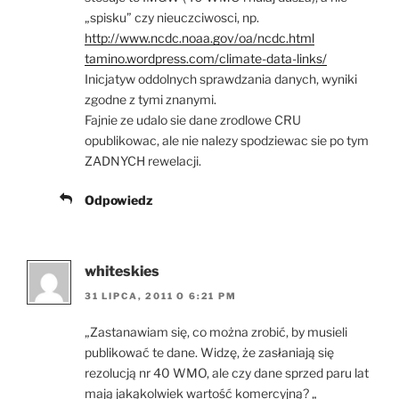
„spisku” czy nieuczciwosci, np.
http://www.ncdc.noaa.gov/oa/ncdc.html
tamino.wordpress.com/climate-data-links/
Inicjatyw oddolnych sprawdzania danych, wyniki
zgodne z tymi znanymi.
Fajnie ze udalo sie dane zrodlowe CRU
opublikowac, ale nie nalezy spodziewac sie po tym
ZADNYCH rewelacji.
Odpowiedz
whiteskies
31 LIPCA, 2011 O 6:21 PM
„Zastanawiam się, co można zrobić, by musieli
publikować te dane. Widzę, że zasłaniają się
rezolucją nr 40 WMO, ale czy dane sprzed paru lat
mają jakąkolwiek wartość komercyjną? „