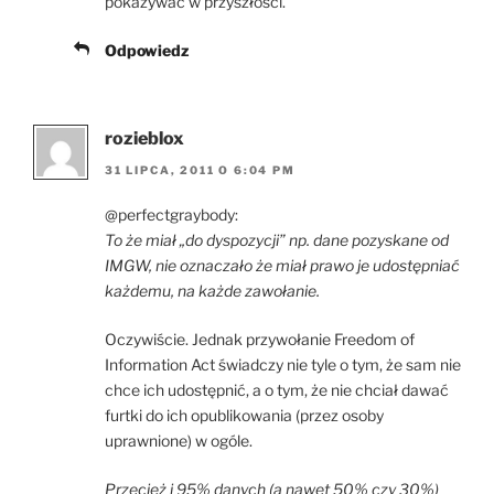
pokazywać w przyszłości.
Odpowiedz
rozieblox
31 LIPCA, 2011 O 6:04 PM
@perfectgraybody:
To że miał „do dyspozycji” np. dane pozyskane od
IMGW, nie oznaczało że miał prawo je udostępniać
każdemu, na każde zawołanie.
Oczywiście. Jednak przywołanie Freedom of
Information Act świadczy nie tyle o tym, że sam nie
chce ich udostępnić, a o tym, że nie chciał dawać
furtki do ich opublikowania (przez osoby
uprawnione) w ogóle.
Przecież i 95% danych (a nawet 50% czy 30%)