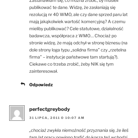
Zastanawiam się, co można zrobić, by musieli
publikować te dane. Widzę, że zasłaniają się
rezolucją nr 40 WMO, ale czy dane sprzed paru lat
mają jakąkolwiek wartość komercyjną? A czemu
mieliby publikować? Cele statutowe, działalność
badawcza, współpraca z WMO… Chociaż po
stronie widzę, że mają odchył w stronę biznesu (na
dole strony loga typu „solidna firma” czy „rzetelna
firma” – instytucje państwowe tam startują?).
Ciekawe co trzeba zrobić, żeby NIK się tym
zainteresował.
Odpowiedz
perfectgreybody
31 LIPCA, 2011 O 10:07 AM
„chociaż zwykła niemożność przyznania się, że ileś
tam lat pracy powinno trafić do kosza też wchodzi