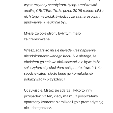
wystarczyłoby sceptykom, by np. zreplikować
analizę CRUTEM. To, że przed 2009 rokiem nikt z
nich tego nie zrobił, świadczy że zainteresowani
uprawianiem nauki nie byli.
Myślę, że obie strony były tym mało
zainteresowane.
Wiesz, zdarzyło mi się niejeden raz napisanie
nieudokumentowanego kodu. Nie dlatego, że
chciałem go celowo obfuscować, ale bywało że
spieszyłem się, chciałem coś przetestować, i nie
spodziewałem się że będę go komukolwiek
pokazywać w przyszłości.
Oczywiście. Mi też się zdarza. Tylko to inny
przypadek niż ten, kiedy masz już posprzątany,
opatrzony komentarzami kod i go z premedytacją
nie udostępniasz.