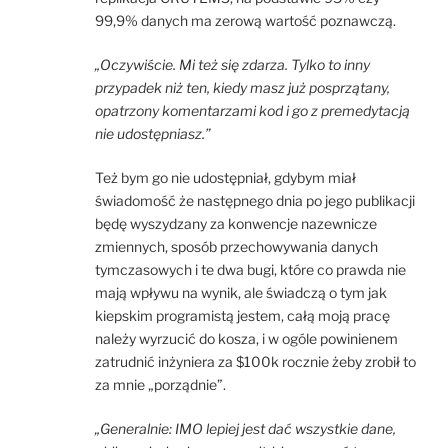
99,9% danych ma zerową wartość poznawczą.
„Oczywiście. Mi też się zdarza. Tylko to inny
przypadek niż ten, kiedy masz już posprzątany,
opatrzony komentarzami kod i go z premedytacją
nie udostępniasz.”
Też bym go nie udostępniał, gdybym miał
świadomość że następnego dnia po jego publikacji
będę wyszydzany za konwencje nazewnicze
zmiennych, sposób przechowywania danych
tymczasowych i te dwa bugi, które co prawda nie
mają wpływu na wynik, ale świadczą o tym jak
kiepskim programistą jestem, całą moją pracę
należy wyrzucić do kosza, i w ogóle powinienem
zatrudnić inżyniera za $100k rocznie żeby zrobił to
za mnie „porządnie”.
„Generalnie: IMO lepiej jest dać wszystkie dane,