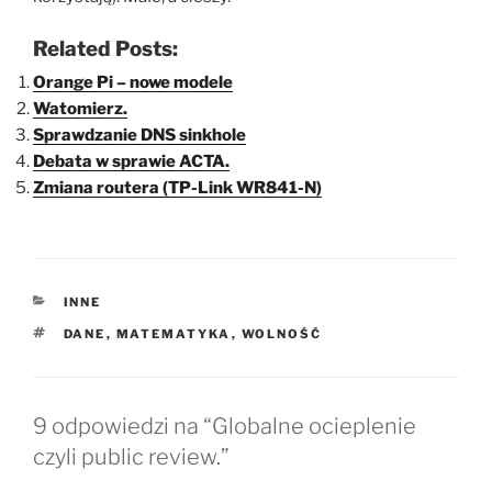
Related Posts:
Orange Pi – nowe modele
Watomierz.
Sprawdzanie DNS sinkhole
Debata w sprawie ACTA.
Zmiana routera (TP-Link WR841-N)
KATEGORIE
INNE
TAGI
DANE
,
MATEMATYKA
,
WOLNOŚĆ
9 odpowiedzi na “Globalne ocieplenie
czyli public review.”