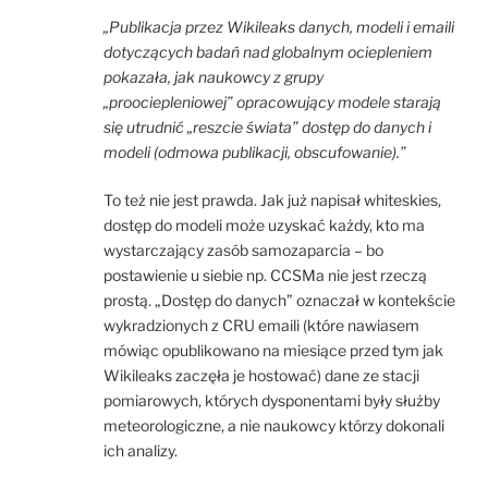
„Publikacja przez Wikileaks danych, modeli i emaili
dotyczących badań nad globalnym ociepleniem
pokazała, jak naukowcy z grupy
„proociepleniowej” opracowujący modele starają
się utrudnić „reszcie świata” dostęp do danych i
modeli (odmowa publikacji, obscufowanie).”
To też nie jest prawda. Jak już napisał whiteskies,
dostęp do modeli może uzyskać każdy, kto ma
wystarczający zasób samozaparcia – bo
postawienie u siebie np. CCSMa nie jest rzeczą
prostą. „Dostęp do danych” oznaczał w kontekście
wykradzionych z CRU emaili (które nawiasem
mówiąc opublikowano na miesiące przed tym jak
Wikileaks zaczęła je hostować) dane ze stacji
pomiarowych, których dysponentami były służby
meteorologiczne, a nie naukowcy którzy dokonali
ich analizy.