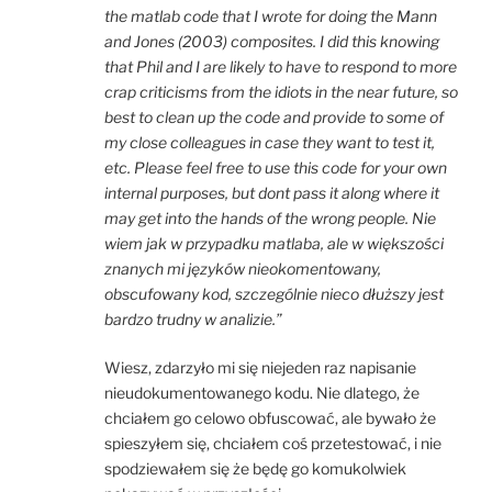
the matlab code that I wrote for doing the Mann
and Jones (2003) composites. I did this knowing
that Phil and I are likely to have to respond to more
crap criticisms from the idiots in the near future, so
best to clean up the code and provide to some of
my close colleagues in case they want to test it,
etc. Please feel free to use this code for your own
internal purposes, but dont pass it along where it
may get into the hands of the wrong people. Nie
wiem jak w przypadku matlaba, ale w większości
znanych mi języków nieokomentowany,
obscufowany kod, szczególnie nieco dłuższy jest
bardzo trudny w analizie.”
Wiesz, zdarzyło mi się niejeden raz napisanie
nieudokumentowanego kodu. Nie dlatego, że
chciałem go celowo obfuscować, ale bywało że
spieszyłem się, chciałem coś przetestować, i nie
spodziewałem się że będę go komukolwiek