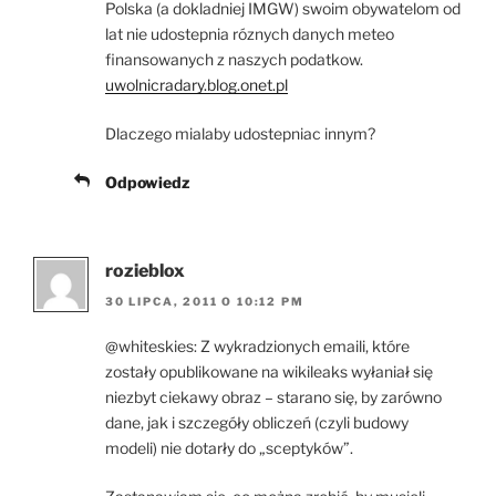
Polska (a dokladniej IMGW) swoim obywatelom od
lat nie udostepnia róznych danych meteo
finansowanych z naszych podatkow.
uwolnicradary.blog.onet.pl
Dlaczego mialaby udostepniac innym?
Odpowiedz
rozieblox
30 LIPCA, 2011 O 10:12 PM
@whiteskies: Z wykradzionych emaili, które
zostały opublikowane na wikileaks wyłaniał się
niezbyt ciekawy obraz – starano się, by zarówno
dane, jak i szczegóły obliczeń (czyli budowy
modeli) nie dotarły do „sceptyków”.