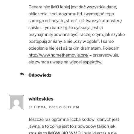
Generalnie: IMO lepiej jest dać wszystkie dane,
obliczenia, kod programu itd. i wymagać tego
samego od innych „stron”, niż tworzyć atmosferę
spisku. Tym bardziej, że dyskusja jest (a
przynajmniej powinna być) raczej o tym, jak szybko
postępują zmiany, a nie „czy w ogóle”. I samo
ocieplenie nie jest aż takim dramatem. Polecam
http://www.homethemovie.org/
– przerysowuje,
ale zwraca uwagę na więcej aspektów.
Odpowiedz
whiteskies
31 LIPCA, 2011 O 6:12 PM
Jeszcze raz ogromna liczba kodow i danych jest
jawna, a to co nie jest to z powodów takich jak
stosuje to IMGW (40 WMO i hulaj dusza), a nie