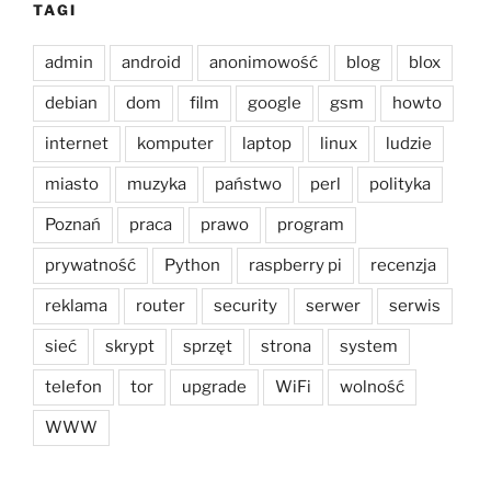
TAGI
admin
android
anonimowość
blog
blox
debian
dom
film
google
gsm
howto
internet
komputer
laptop
linux
ludzie
miasto
muzyka
państwo
perl
polityka
Poznań
praca
prawo
program
prywatność
Python
raspberry pi
recenzja
reklama
router
security
serwer
serwis
sieć
skrypt
sprzęt
strona
system
telefon
tor
upgrade
WiFi
wolność
WWW