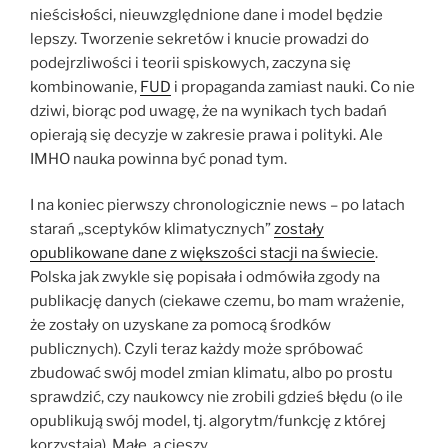
nieścisłości, nieuwzględnione dane i model będzie
lepszy. Tworzenie sekretów i knucie prowadzi do
podejrzliwości i teorii spiskowych, zaczyna się
kombinowanie,
FUD
i propaganda zamiast nauki. Co nie
dziwi, biorąc pod uwagę, że na wynikach tych badań
opierają się decyzje w zakresie prawa i polityki. Ale
IMHO nauka powinna być ponad tym.
I na koniec pierwszy chronologicznie news – po latach
starań „sceptyków klimatycznych”
zostały
opublikowane dane z większości stacji na świecie
.
Polska jak zwykle się popisała i odmówiła zgody na
publikację danych (ciekawe czemu, bo mam wrażenie,
że zostały on uzyskane za pomocą środków
publicznych). Czyli teraz każdy może spróbować
zbudować swój model zmian klimatu, albo po prostu
sprawdzić, czy naukowcy nie zrobili gdzieś błędu (o ile
opublikują swój model, tj. algorytm/funkcję z której
korzystają). Małe, a cieszy.